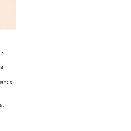
ces
tif
au moins
les.