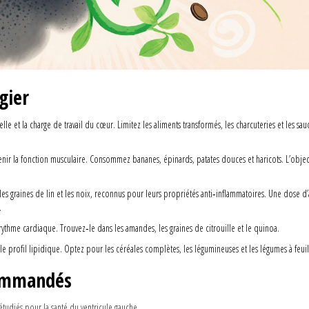
gier
elle et la charge de travail du cœur.
Limitez les aliments transformés, les charcuteries et les sau
enir la fonction musculaire.
Consommez bananes, épinards, patates douces et haricots. L’objec
 les graines de lin et les noix, reconnus pour leurs propriétés anti‑inflammatoires.
Une dose d’
.
u rythme cardiaque.
Trouvez‑le dans les amandes, les graines de citrouille et le quinoa.
le profil lipidique.
Optez pour les céréales complètes, les légumineuses et les légumes à feuil
commandés
tudiés pour la santé du ventricule gauche