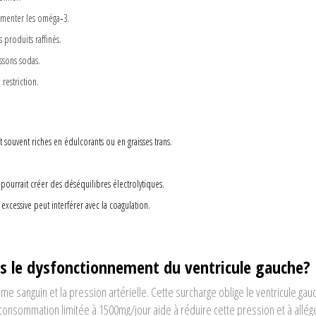
gmenter les oméga‑3.
produits raffinés.
issons sodas.
restriction.
 souvent riches en édulcorants ou en graisses trans.
ourrait créer des déséquilibres électrolytiques.
cessive peut interférer avec la coagulation.
ns le dysfonctionnement du ventricule gauche?
me sanguin et la pression artérielle. Cette surcharge oblige le ventricule gau
 consommation limitée à 1500mg/jour aide à réduire cette pression et à allége