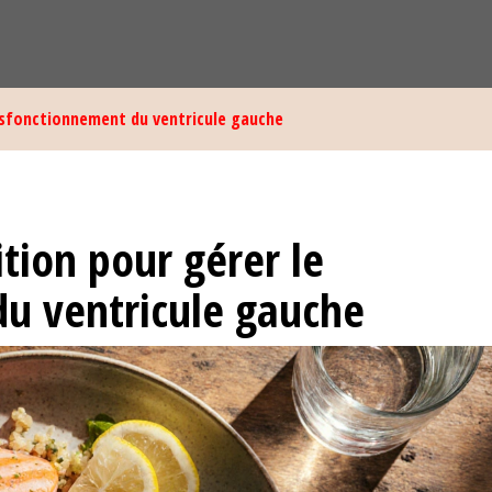
dysfonctionnement du ventricule gauche
tion pour gérer le
u ventricule gauche