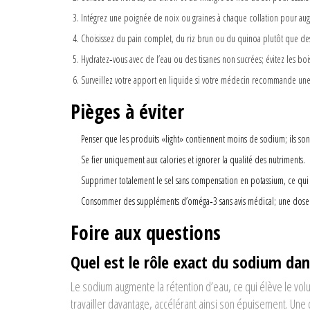
Intégrez une poignée de noix ou graines à chaque collation pour au
Choisissez du pain complet, du riz brun ou du quinoa plutôt que des 
Hydratez‑vous avec de l’eau ou des tisanes non sucrées; évitez les bo
Surveillez votre apport en liquide si votre médecin recommande une 
Pièges à éviter
Penser que les produits «light» contiennent moins de sodium; ils sont
Se fier uniquement aux calories et ignorer la qualité des nutriments.
Supprimer totalement le sel sans compensation en potassium, ce qui p
Consommer des suppléments d’oméga‑3 sans avis médical; une dose ex
Foire aux questions
Quel est le rôle exact du sodium da
Le sodium augmente la rétention d’eau, ce qui élève le volu
travailler davantage, accélérant ainsi son épuisement. Une