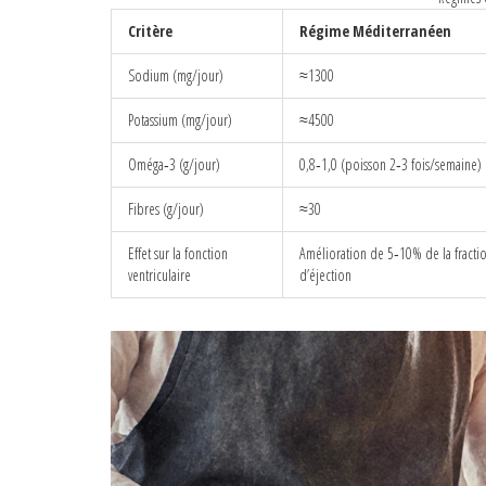
Critère
Régime Méditerranéen
Sodium (mg/jour)
≈1300
Potassium (mg/jour)
≈4500
Oméga‑3 (g/jour)
0,8‑1,0 (poisson 2‑3 fois/semaine)
Fibres (g/jour)
≈30
Effet sur la fonction
Amélioration de 5‑10% de la fracti
ventriculaire
d’éjection