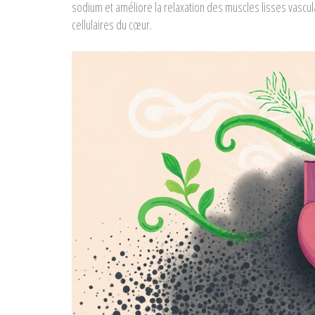
sodium et améliore la relaxation des muscles lisses vascu
cellulaires du cœur.