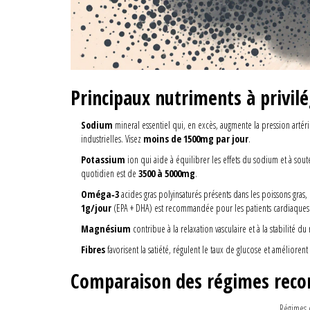
Principaux nutriments à privilé
Sodium
mineral essentiel qui, en excès, augmente la pression artéri
industrielles. Visez
moins de 1500mg par jour
.
Potassium
ion qui aide à équilibrer les effets du sodium et à sout
quotidien est de
3500 à 5000mg
.
Oméga‑3
acides gras polyinsaturés présents dans les poissons gras,
1g/jour
(EPA + DHA) est recommandée pour les patients cardiaques
Magnésium
contribue à la relaxation vasculaire et à la stabilité d
Fibres
favorisent la satiété, régulent le taux de glucose et améliorent 
Comparaison des régimes re
Régimes é