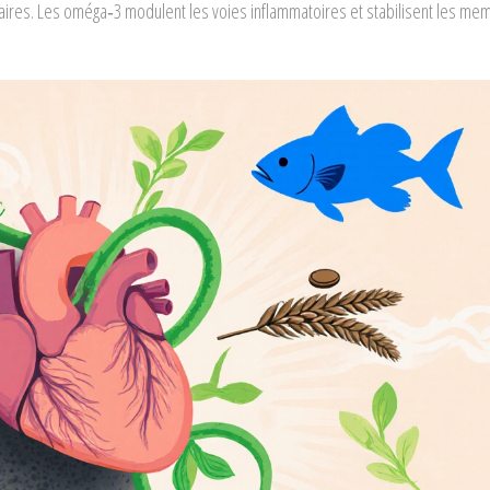
laires. Les oméga‑3 modulent les voies inflammatoires et stabilisent les m