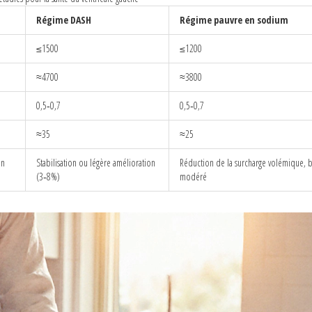
Régime DASH
Régime pauvre en sodium
≤1500
≤1200
≈4700
≈3800
0,5‑0,7
0,5‑0,7
≈35
≈25
on
Stabilisation ou légère amélioration
Réduction de la surcharge volémique, 
(3‑8%)
modéré