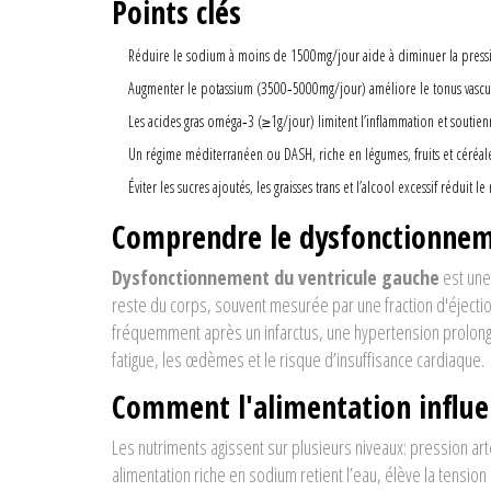
Points clés
Réduire le sodium à moins de 1500mg/jour aide à diminuer la pression
Augmenter le potassium (3500‑5000mg/jour) améliore le tonus vasculai
Les acides gras oméga‑3 (≥1g/jour) limitent l’inflammation et soutien
Un régime méditerranéen ou DASH, riche en légumes, fruits et céréale
Éviter les sucres ajoutés, les graisses trans et l’alcool excessif réduit
Comprendre le dysfonctionnem
Dysfonctionnement du ventricule gauche
est
une
reste du corps, souvent mesurée par une fraction d'éjecti
fréquemment après un infarctus, une hypertension prolongée
fatigue, les œdèmes et le risque d’insuffisance cardiaque.
Comment l'alimentation influe
Les nutriments agissent sur plusieurs niveaux: pression ar
alimentation riche en sodium retient l’eau, élève la tension a