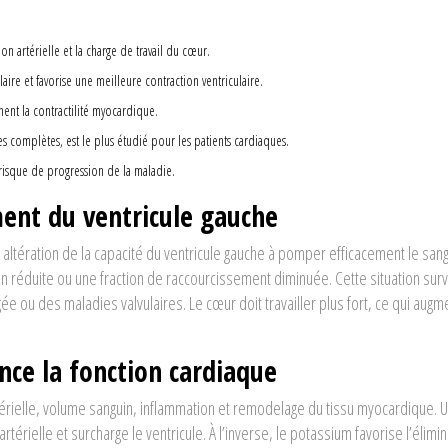
 artérielle et la charge de travail du cœur.
re et favorise une meilleure contraction ventriculaire.
nent la contractilité myocardique.
s complètes, est le plus étudié pour les patients cardiaques.
 le risque de progression de la maladie.
ent du ventricule gauche
 altération de la capacité du ventricule gauche à pomper efficacement le sang
on réduite ou une fraction de raccourcissement diminuée.
Cette situation surv
 ou des maladies valvulaires. Le cœur doit travailler plus fort, ce qui augm
nce la fonction cardiaque
térielle, volume sanguin, inflammation et remodelage du tissu myocardique. 
rtérielle et surcharge le ventricule. À l’inverse, le potassium favorise l’élimi