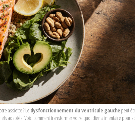
otre assiette ? Le
dysfonctionnement du ventricule gauche
peut êtr
nnels adaptés. Voici comment transformer votre quotidien alimentaire pour so