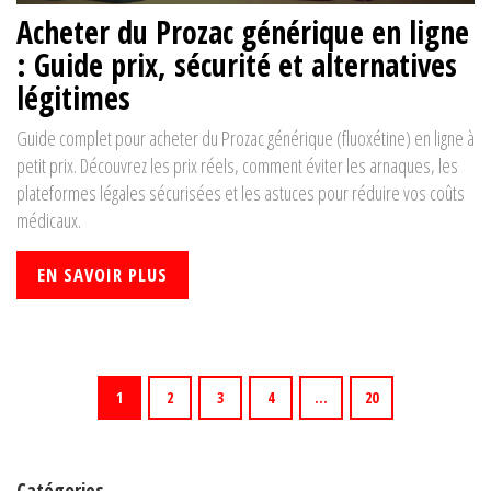
Acheter du Prozac générique en ligne
: Guide prix, sécurité et alternatives
légitimes
Guide complet pour acheter du Prozac générique (fluoxétine) en ligne à
petit prix. Découvrez les prix réels, comment éviter les arnaques, les
plateformes légales sécurisées et les astuces pour réduire vos coûts
médicaux.
EN SAVOIR PLUS
1
2
3
4
…
20
Catégories