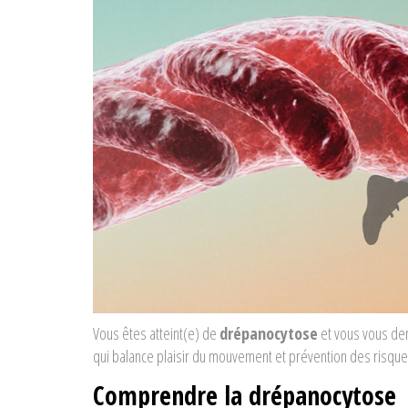
Vous êtes atteint(e) de
drépanocytose
et vous vous dem
qui balance plaisir du mouvement et prévention des risque
Comprendre la drépanocytose