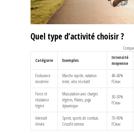
Quel type d’activité choisir ?
Compara
Intensité
Catégorie
Exemples
moyenne
Endurance
Marche rapide, natation
40‑60%
modérée
lente, vélo récréatif
FCmax
Force et
Musculation avec charges
30‑50%
résistance
légères, Pilates, yoga
FCmax
légère
dynamique
Intensité
Sprint, sports de combat,
70‑90%
élevée
CrossFit intense
FCmax