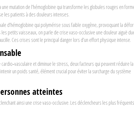
à une mutation de l’hémoglobine qui transforme les globules rouges en form
e les patients à des douleurs intenses.
ale d’hémoglobine qui polymérise sous faible oxygène, provoquant la défo
 les petits vaisseaux, on parle de
crise vaso-occlusive
une douleur aiguë du
ucille
. Ces crises sont le principal danger lors d’un effort physique intense.
ensable
ardio‑vasculaire et diminue le stress, deux facteurs qui peuvent réduire la
aintenir un poids santé, élément crucial pour éviter la surcharge du système
 personnes atteintes
éclenchant ainsi une
crise vaso-occlusive
. Les déclencheurs les plus fréquents