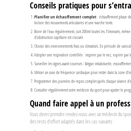
Conseils pratiques pour s’entra
Planifier un échauffement complet
:
échauffement
phase de
Inclure des mouvements articulaires et une marche lente.
Boire de l’eau régulièrement, soit 200ml toutes les 15minutes, même s
d’obstruction capillaire
est cruciale.
Choisir des environnements frais ou climatisés. En période de canicule,
Adopter une respiration contrôlée : inspirer par le nez, expirer par 
Surveiller les signes avant-coureurs : fatigue inhabituelle, essouffle
Utiliser un suivi de fréquence cardiaque pour rester dans la zone d’
Programmer des journées de repos complet après chaque séance d’
Consulter régulièrement votre
médecin du sport
pour ajuster le prog
Quand faire appel à un profess
Vous devez prendre rendez‑vous avec un
médecin du spor
des tests d’effort adaptés
dans les cas suivants :