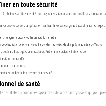
îner en toute sécurité
 10‑15minutes à faible intensité pour augmenter la température corporelle et la circulation s
i vous n’avez pas soif. La
hydratation
maintient la viscosité sanguine basse et limite les risques
 privilégier la piscine ou les séances tôt le matin.
la bouche, éviter de retenir le souffle pendant les levées de charge (phénomène de Valsalva).
ment, douleurs thoraciques ou musculaires. Arrêter immédiatement et se reposer.
intensité recommandée.
endurance ou de force.
ramme selon l’évolution de votre état de santé.
ionnel de santé
t
spécialiste qui connaît les spécificités de la drépanocytose et qui peut pre