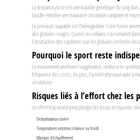
La
drépanocytose
est une maladie génétique du sang due 
faucille
entraîne une mauvaise circulation sanguine et expos
Le principal coupable est
l’hémoglobine S
une forme anorm
des globules rouges
. Quand ces cellules s’accumulent dans
l’obstruction des capillaires par les globules en forme de fa
Pourquoi le sport reste indisp
Le mouvement améliore l’oxygénation, renforce le système c
fréquence des crises. De plus, l’activité physique aide à m
circulatoire.
Risques liés à l’effort chez les
Un effort trop brutal peut plonger les tissus en hypoxie, d
Déshydratation sévère
Températures extrêmes (chaleur ou froid)
Manque d’échauffement