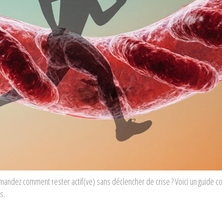
andez comment rester actif(ve) sans déclencher de crise ? Voici un guide c
s.