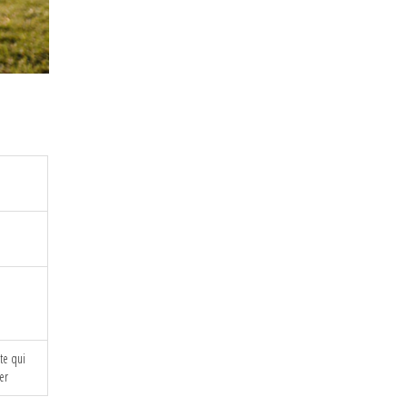
ste qui
er