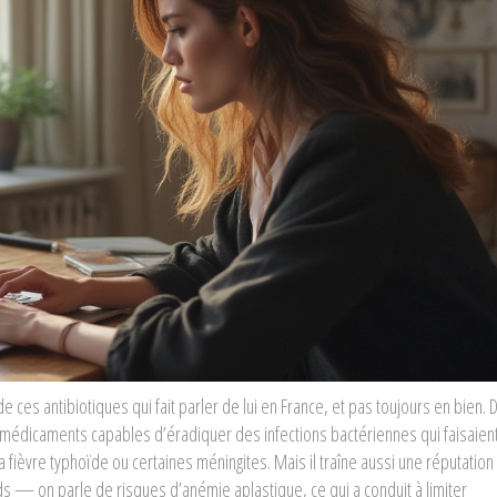
de ces antibiotiques qui fait parler de lui en France, et pas toujours en bien.
es médicaments capables d’éradiquer des infections bactériennes qui faisaien
fièvre typhoïde ou certaines méningites. Mais il traîne aussi une réputation
s — on parle de risques d’anémie aplastique, ce qui a conduit à limiter