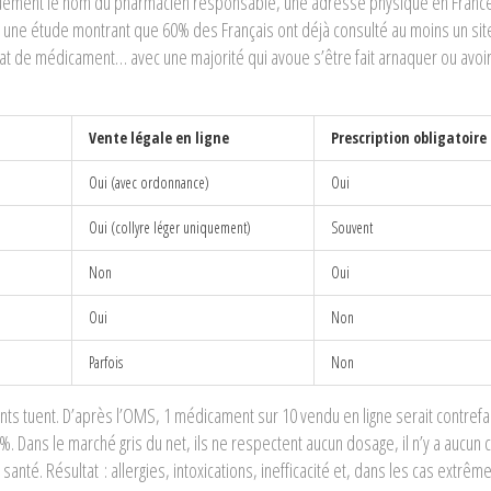
tiquement le nom du pharmacien responsable, une adresse physique en France
 une étude montrant que 60% des Français ont déjà consulté au moins un sit
hat de médicament… avec une majorité qui avoue s’être fait arnaquer ou avoi
Vente légale en ligne
Prescription obligatoire
Oui (avec ordonnance)
Oui
Oui (collyre léger uniquement)
Souvent
Non
Oui
Oui
Non
Parfois
Non
ts tuent. D’après l’OMS, 1 médicament sur 10 vendu en ligne serait contrefai
%. Dans le marché gris du net, ils ne respectent aucun dosage, il n’y a aucun 
nté. Résultat : allergies, intoxications, inefficacité et, dans les cas extrêm