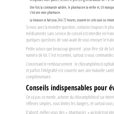
Une fois la commande validée, le pharmacien la vérifie et, s’il manqu
c’est une vraie pharmacie.
La livraison se fait sous 24 à 72 heures, souvent en colis suivi ou retr
Si vous avez la moindre question, contactez toujours le pha
médicaments sans service de conseil est interdite en Fran
quelques questions de suivi avant de vous envoyer le trai
Petite astuce que beaucoup ignorent : pour être sûr de la tr
numéro de lot. C’est essentiel, surtout si vous commandez 
Concernant le remboursement : le chloramphénicol ophtalmi
et parfois l’intégralité est couverte avec une mutuelle san
complémentaire.
Conseils indispensables pour év
On va pas se mentir, acheter du chloramphénicol sur inter
réflexes simples, vous limitez les dangers, et surtout vous
D’abord, méfiez-vous des « pharmacies » au look trop inter