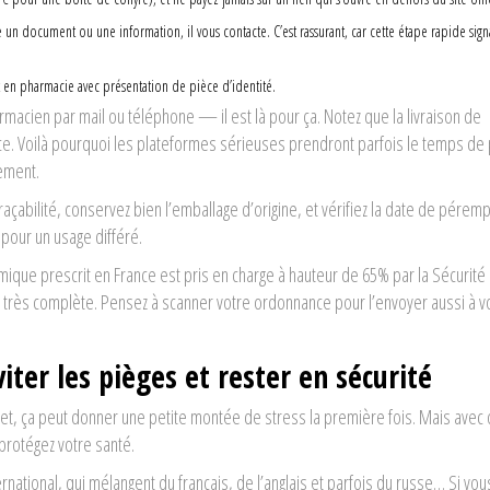
e un document ou une information, il vous contacte. C’est rassurant, car cette étape rapide sig
ait en pharmacie avec présentation de pièce d’identité.
rmacien par mail ou téléphone — il est là pour ça. Notez que la livraison de
ce. Voilà pourquoi les plateformes sérieuses prendront parfois le temps de
tement.
açabilité, conservez bien l’emballage d’origine, et vérifiez la date de péremp
pour un usage différé.
que prescrit en France est pris en charge à hauteur de 65% par la Sécurité 
té très complète. Pensez à scanner votre ordonnance pour l’envoyer aussi à v
iter les pièges et rester en sécurité
net, ça peut donner une petite montée de stress la première fois. Mais avec
 protégez votre santé.
national, qui mélangent du français, de l’anglais et parfois du russe… Si vou