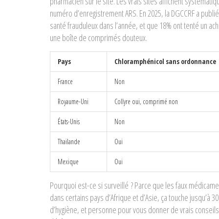
pharmacien sur le site. Les vrais sites affichent systéma
numéro d’enregistrement ARS. En 2025, la DGCCRF a publié
santé frauduleux dans l’année, et que 18% ont tenté un ac
une boîte de comprimés douteux.
Pays
Chloramphénicol sans ordonnance
France
Non
Royaume-Uni
Collyre oui, comprimé non
États-Unis
Non
Thaïlande
Oui
Mexique
Oui
Pourquoi est-ce si surveillé ? Parce que les faux médicamen
dans certains pays d’Afrique et d’Asie, ça touche jusqu’à 30
d’hygiène, et personne pour vous donner de vrais conseils sa