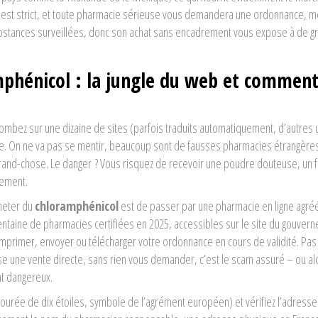
nt est strict, et toute pharmacie sérieuse vous demandera une ordonnance,
 substances surveillées, donc son achat sans encadrement vous expose à de g
hénicol : la jungle du web et comment
tombez sur une dizaine de sites (parfois traduits automatiquement, d’autres
e. On ne va pas se mentir, beaucoup sont de fausses pharmacies étrangère
and-chose. Le danger ? Vous risquez de recevoir une poudre douteuse, un 
iement.
cheter du
chloramphénicol
est de passer par une pharmacie en ligne agré
entaine de pharmacies certifiées en 2025, accessibles sur le site du gouver
imprimer, envoyer ou télécharger votre ordonnance en cours de validité. Pas
e une vente directe, sans rien vous demander, c’est le scam assuré – ou al
t dangereux.
entourée de dix étoiles, symbole de l’agrément européen) et vérifiez l’adresse