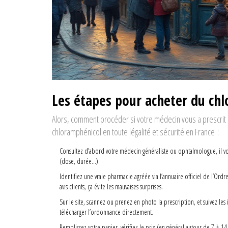
Les étapes pour acheter du chl
Alors, comment procéder si votre médecin vous a prescrit c
chloramphénicol en toute légalité et sécurité en France :
Consultez d’abord votre médecin généraliste ou ophtalmologue, il vo
(dose, durée…).
Identifiez une vraie pharmacie agréée via l’annuaire officiel de l’Or
avis clients, ça évite les mauvaises surprises.
Sur le site, scannez ou prenez en photo la prescription, et suivez l
télécharger l’ordonnance directement.
Remplissez votre panier, vérifiez le prix (en général autour de 7 à 14 