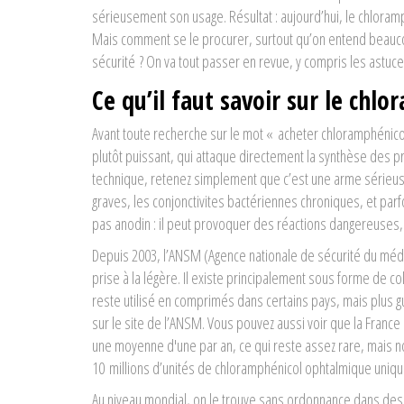
sérieusement son usage. Résultat : aujourd’hui, le chloramp
Mais comment se le procurer, surtout qu’on entend beaucoup
sécurité ? On va tout passer en revue, y compris les astuces
Ce qu’il faut savoir sur le chl
Avant toute recherche sur le mot « acheter chloramphénicol
plutôt puissant, qui attaque directement la synthèse des p
technique, retenez simplement que c’est une arme sérieuse 
graves, les conjonctivites bactériennes chroniques, et par
pas anodin : il peut provoquer des réactions dangereuses, d
Depuis 2003, l’ANSM (Agence nationale de sécurité du médi
prise à la légère. Il existe principalement sous forme de c
reste utilisé en comprimés dans certains pays, mais plus gu
sur le site de l’ANSM. Vous pouvez aussi voir que la France
une moyenne d'une par an, ce qui reste assez rare, mais non
10 millions d’unités de chloramphénicol ophtalmique uniq
Au niveau mondial, on le trouve sans ordonnance dans des