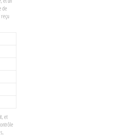
, et un
e de
r reçu
t, et
contrôle
es,