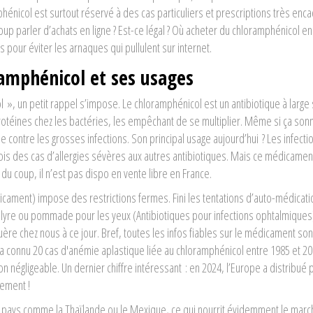
hénicol est surtout réservé à des cas particuliers et prescriptions très enc
 parler d’achats en ligne ? Est-ce légal ? Où acheter du chloramphénicol en
 pour éviter les arnaques qui pullulent sur internet.
oramphénicol et ses usages
 », un petit rappel s’impose. Le chloramphénicol est un antibiotique à large
rotéines chez les bactéries, les empêchant de se multiplier. Même si ça son
contre les grosses infections. Son principal usage aujourd’hui ? Les infecti
fois des cas d’allergies sévères aux autres antibiotiques. Mais ce médicamen
u coup, il n’est pas dispo en vente libre en France.
cament) impose des restrictions fermes. Fini les tentations d’auto-médicati
ollyre ou pommade pour les yeux (Antibiotiques pour infections ophtalmiques),
ère chez nous à ce jour. Bref, toutes les infos fiables sur le médicament so
 a connu 20 cas d'anémie aplastique liée au chloramphénicol entre 1985 et 20
 négligeable. Un dernier chiffre intéressant : en 2024, l’Europe a distribué 
uement !
 pays comme la Thaïlande ou le Mexique, ce qui nourrit évidemment le marc