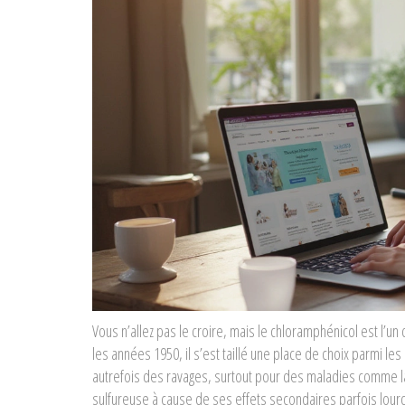
Vous n’allez pas le croire, mais le chloramphénicol est l’un 
les années 1950, il s’est taillé une place de choix parmi l
autrefois des ravages, surtout pour des maladies comme la 
sulfureuse à cause de ses effets secondaires parfois lourd