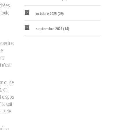
adrées.
 toute
octobre 2025
(29)
septembre 2025
(14)
 spectre,
ne
ons
t n’est
on ou de
 et il
nt dispos
15, soit
plus de
hé en