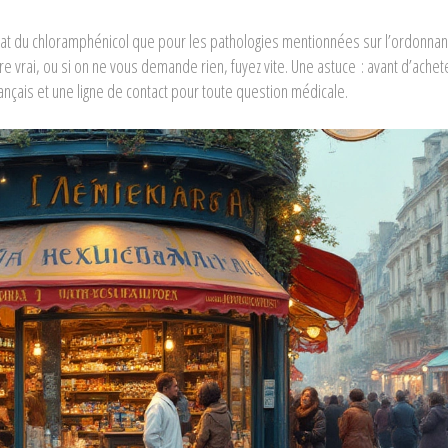
chat du chloramphénicol que pour les pathologies mentionnées sur l’ordonnan
tre vrai, ou si on ne vous demande rien, fuyez vite. Une astuce : avant d’achet
français et une ligne de contact pour toute question médicale.