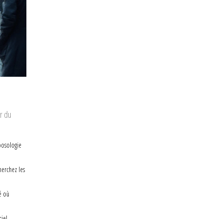
r du
posologie
herchez les
é où
iel.