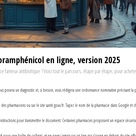
oramphénicol en ligne, version 2025
e fameux antibiotique ? Voici tout le parcours, étape par étape, pour achete
us posera un diagnostic et, si besoin, vous rédigera une ordonnance nominative précisant la 
dre des pharmaciens ou sur le site santé.gouv.fr. Tapez le nom de la pharmacie dans Google et c
es instructions pour transmettre le document. Certaines pharmacies proposent un espace sécuris
€ pour une boîte de collyre), et ne payez jamais sur un lien qui s’ouvre en dehors du site offic