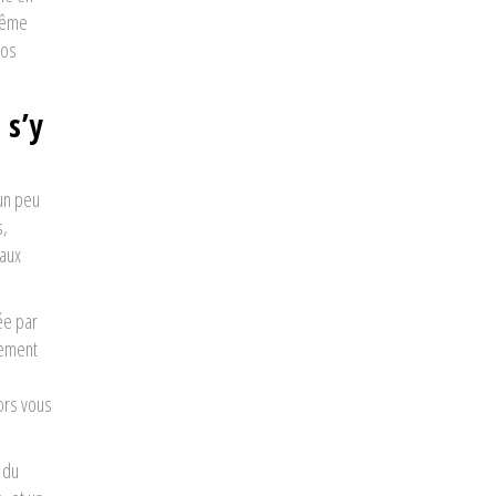
 même
ros
 s’y
 un peu
s,
faux
ée par
nement
ors vous
 du