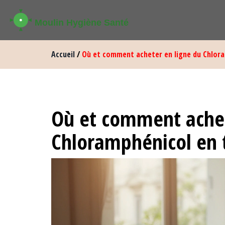
Accueil
/
Où et comment acheter en ligne du Chlora
Où et comment achet
Chloramphénicol en 