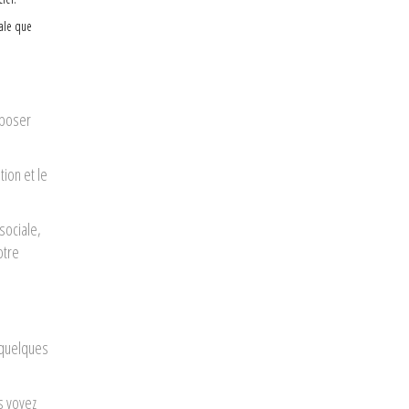
nale que
 poser
tion et le
sociale,
otre
 quelques
s voyez