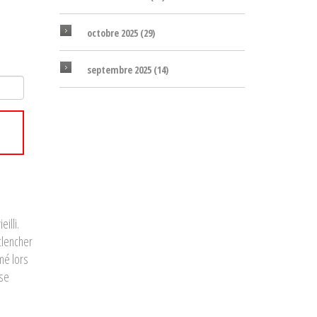
octobre 2025
(29)
septembre 2025
(14)
illi.
clencher
mé lors
sse