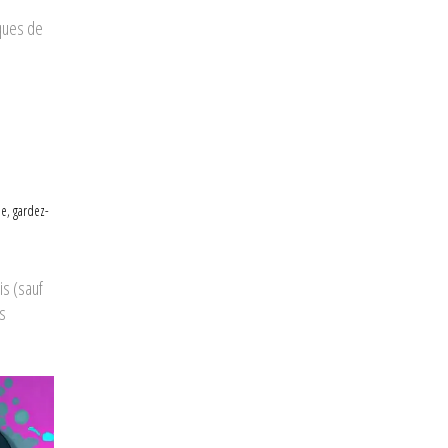
iques de
e, gardez-
is (sauf
s