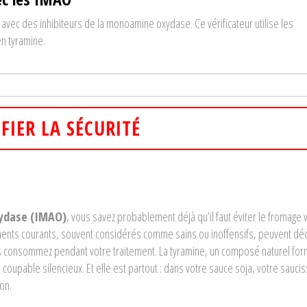
 avec des inhibiteurs de la monoamine oxydase. Ce vérificateur utilise les
en tyramine.
IFIER LA SÉCURITÉ
xydase (IMAO)
, vous savez probablement déjà qu’il faut éviter le fromage vie
liments courants, souvent considérés comme sains ou inoffensifs, peuvent dé
les consommez pendant votre traitement. La tyramine, un composé naturel for
 coupable silencieux. Et elle est partout : dans votre sauce soja, votre sauci
on.