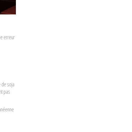
ne erreur
e de soja
nt pas
ranéenne