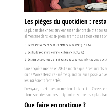
Les pièges du quotidien : rest
La plupart des crises surviennent en dehors de chez soi. 
alimentaire dans les six premiers mois. Les trois causes pr
Les sauces cachées dans les plats de restaurant (32,1 %)
Les fruits trop mûrs, comme les bananes (27,8 %)
Les viandes séchées ou fumées servies dans les sandwichs ou salades 
Une enquête menée en 2023 a montré que 7 restaurants sur 
ou de Worcestershire - même quand on leur a posé la que
les ingrédients fermentés.
En voyage, les risques augmentent. Le kimchi en Corée, le 
- tous sont des sources de tyramine. Même les « plats trad
Que faire en pratique ?