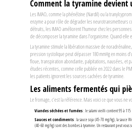
Comment la tyramine devient 
Les IMAO, comme la phénélzine (Nardil) ou la tranylcypr
enzyme a pour rôle de dégrader les neurotransmetteurs co
détruits, les IMAO améliorent l’humeur chez les personne
de décomposer la tyramine dans l’organisme. Quand elle e
La tyramine stimule la libération massive de noradrénaline, 
pression systolique peut dépasser 180 mmHg en moins d’u
floue, transpiration abondante, palpitations, nausées, et p
études récentes, comme celle publiée en 2022 dans le PM
les patients ignorent les sources cachées de tyramine.
Les aliments fermentés qui piè
Le fromage, c’est la référence. Mais voici ce que vous ne v
Viandes séchées et fumées
: le salami vieilli contient 95 à 
Sauces et condiments
: la sauce soja (45-70 mg/kg), la sauce 
(40-60 mg/kg) sont des bombes à tyramine. Un restaurant peut vous ser