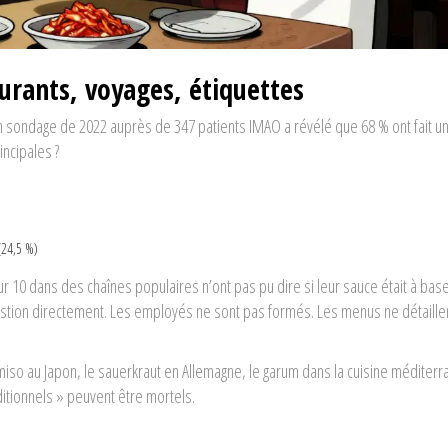
aurants, voyages, étiquettes
Un sondage de 2022 auprès de 347 patients IMAO a révélé que 68 % ont fait u
incipales ?
(24,5 %)
10 dans des chaînes populaires n’ont pas pu dire si leur sauce était à bas
stion directement. Les employés ne sont pas formés. Les menus ne détaille
miso au Japon, le sauerkraut en Allemagne, le garum dans la cuisine méditer
itionnels » peuvent être mortels.