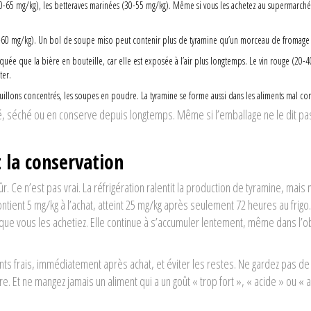
0-65 mg/kg), les betteraves marinées (30-55 mg/kg). Même si vous les achetez au supermarché
-60 mg/kg). Un bol de soupe miso peut contenir plus de tyramine qu’un morceau de fromage
squée que la bière en bouteille, car elle est exposée à l’air plus longtemps. Le vin rouge (20-4
ter.
uillons concentrés, les soupes en poudre. La tyramine se forme aussi dans les aliments mal con
 fumé, séché ou en conserve depuis longtemps. Même si l’emballage ne le dit 
t la conservation
 Ce n’est pas vrai. La réfrigération ralentit la production de tyramine, mais 
ntient 5 mg/kg à l’achat, atteint 25 mg/kg après seulement 72 heures au frigo.
ue vous les achetiez. Elle continue à s’accumuler lentement, même dans l’o
ts frais, immédiatement après achat, et éviter les restes. Ne gardez pas de
 Et ne mangez jamais un aliment qui a un goût « trop fort », « acide » ou « a