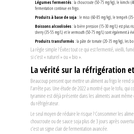
Légumes fermentés
: la choucroute (50-75 mg/kg), le kimchi (4
fermentation continue en frigo.
Produits à base de soja
: le miso (60-85 mg/kg), le tempeh (35
Boissons alcoolisées
: la bière pression (15-30 mg/L) est plus ri
sherry (35-55 mg/L) et le vermouth (50-75 mg/L) sont également à évi
Produits transformés
: la pâte de tomate (20-35 mg/kg), les bo
La règle simple ? Évitez tout ce qui est fermenté, vieilli,
si c’est « naturel » ou « bio ».
La vérité sur la réfrigération e
Beaucoup pensent que mettre un aliment au frigo le rend sûr.
l’arrête pas. Une étude de 2022 a montré que le tofu, qui co
tyramine est déjà présente dans les aliments avant même q
du réfrigérateur.
Le seul moyen de réduire le risque ? Consommer les alimen
choucroute ou de sauce soja plus de 3 jours après ouverture.
c’est un signe clair de fermentation avancée.