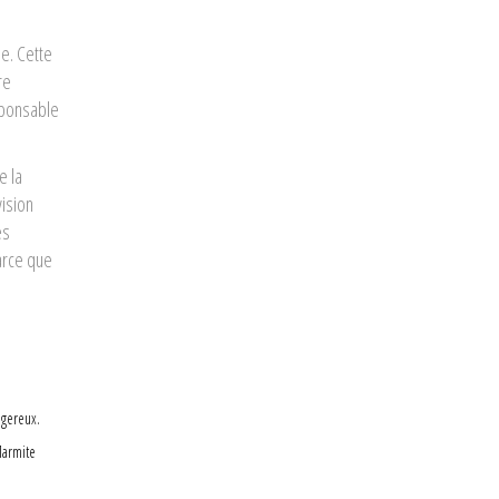
e. Cette
re
sponsable
e la
ision
es
arce que
ngereux.
Marmite