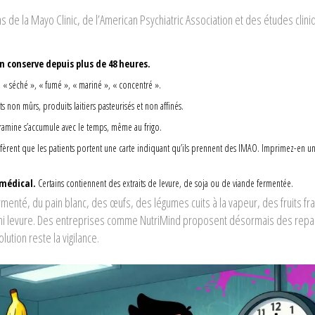
 de la Mayo Clinic, de l’American Psychiatric Association et des études clin
en conserve depuis plus de 48 heures.
», « séché », « fumé », « mariné », « concentré ».
ts non mûrs, produits laitiers pasteurisés et non affinés.
yramine s’accumule avec le temps, même au frigo.
rent que les patients portent une carte indiquant qu’ils prennent des IMAO. Imprimez-en un
 médical.
Certains contiennent des extraits de levure, de soja ou de viande fermentée.
rmenté, du pain blanc, des œufs, des légumes cuits à la vapeur, des fruits fra
 ni levure. Des entreprises comme NutriMind proposent désormais des repa
lution reste la vigilance.