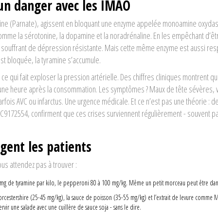
un danger avec les IMAO
omine (Parnate), agissent en bloquant une enzyme appelée monoamine oxydas
mme la sérotonine, la dopamine et la noradrénaline. En les empêchant d’êt
s souffrant de dépression résistante. Mais cette même enzyme est aussi re
st bloquée, la tyramine s’accumule.
ce qui fait exploser la pression artérielle. Des chiffres cliniques montrent qu
ne heure après la consommation. Les symptômes ? Maux de tête sévères, v
arfois AVC ou infarctus. Une urgence médicale. Et ce n’est pas une théorie : d
C9172554, confirment que ces crises surviennent régulièrement - souvent p
gent les patients
ous attendez pas à trouver :
115 mg de tyramine par kilo, le pepperoni 80 à 100 mg/kg. Même un petit morceau peut être da
Worcestershire (25-45 mg/kg), la sauce de poisson (35-55 mg/kg) et l’extrait de levure comme 
vir une salade avec une cuillère de sauce soja - sans le dire.