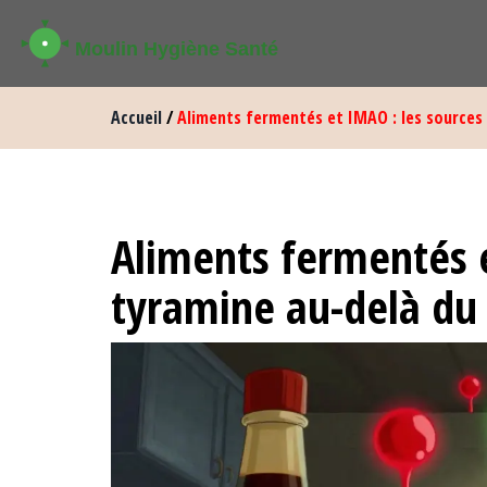
Accueil
/
Aliments fermentés et IMAO : les sources
Aliments fermentés e
tyramine au-delà du