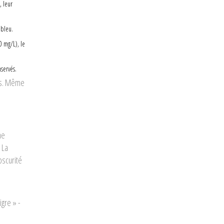
, leur
 bleu.
0 mg/L), le
servés.
pas. Même
ne
 La
bscurité
igre » -