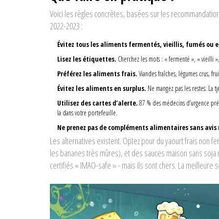
Voici les règles concrètes, basées sur les recommandations
2022-2023 :
Évitez tous les aliments fermentés, vieillis, fumés ou 
Lisez les étiquettes.
Cherchez les mots : « fermenté », « vieilli 
Préférez les aliments frais.
Viandes fraîches, légumes crus, frui
Évitez les aliments en surplus.
Ne mangez pas les restes. La t
Utilisez des cartes d’alerte.
87 % des médecins d’urgence préfè
la dans votre portefeuille.
Ne prenez pas de compléments alimentaires sans avis
Les alternatives existent. Optez pour du yaourt frais non fe
les bananes très mûres), et des sauces maison sans soja
certifiés « IMAO-safe » - mais ils sont chers. La meilleure so