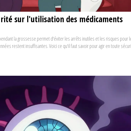
rité sur l'utilisation des médicaments
ndant la grossesse permet d'éviter les arrêts inutiles et les risques pour 
ées restent insuffisantes. Voici ce qu'il faut savoir pour agir en toute sécuri