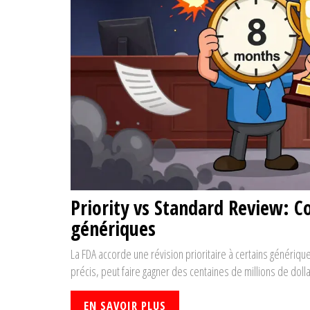
Priority vs Standard Review: 
génériques
La FDA accorde une révision prioritaire à certains génériqu
précis, peut faire gagner des centaines de millions de dollar
EN SAVOIR PLUS