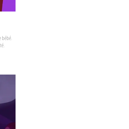
le bébé.
té.