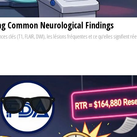
ing Common Neurological Findings
s clés (T1, FLAIR, DWI), les lésions fréquentes et ce qu'elles signifient rée