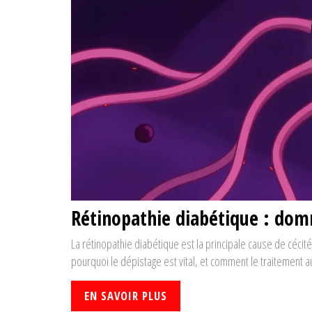
Rétinopathie diabétique : dom
La rétinopathie diabétique est la principale cause de céci
pourquoi le dépistage est vital, et comment le traitement a
EN SAVOIR PLUS