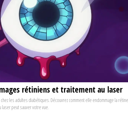
mages rétiniens et traitement au laser
té chez les adultes diabétiques. Découvrez comment elle endommage la rétine
u laser peut sauver votre vue.