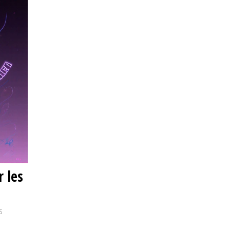
r les
s