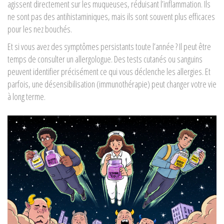
agissent directement sur les muqueuses, réduisant l’inflammation. Ils
ne sont pas des antihistaminiques, mais ils sont souvent plus efficaces
pour les nez bouchés.
Et si vous avez des symptômes persistants toute l’année ? Il peut être
temps de consulter un allergologue. Des tests cutanés ou sanguins
peuvent identifier précisément ce qui vous déclenche les allergies. Et
parfois, une désensibilisation (immunothérapie) peut changer votre vie
à long terme.