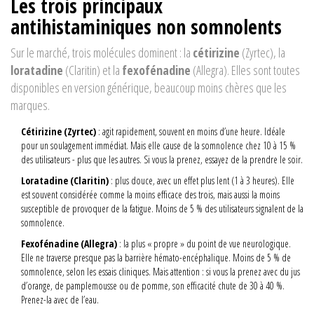
Les trois principaux
antihistaminiques non somnolents
Sur le marché, trois molécules dominent : la
cétirizine
(Zyrtec), la
loratadine
(Claritin) et la
fexofénadine
(Allegra). Elles sont toutes
disponibles en version générique, beaucoup moins chères que les
marques.
Cétirizine (Zyrtec)
: agit rapidement, souvent en moins d’une heure. Idéale
pour un soulagement immédiat. Mais elle cause de la somnolence chez 10 à 15 %
des utilisateurs - plus que les autres. Si vous la prenez, essayez de la prendre le soir.
Loratadine (Claritin)
: plus douce, avec un effet plus lent (1 à 3 heures). Elle
est souvent considérée comme la moins efficace des trois, mais aussi la moins
susceptible de provoquer de la fatigue. Moins de 5 % des utilisateurs signalent de la
somnolence.
Fexofénadine (Allegra)
: la plus « propre » du point de vue neurologique.
Elle ne traverse presque pas la barrière hémato-encéphalique. Moins de 5 % de
somnolence, selon les essais cliniques. Mais attention : si vous la prenez avec du jus
d’orange, de pamplemousse ou de pomme, son efficacité chute de 30 à 40 %.
Prenez-la avec de l’eau.