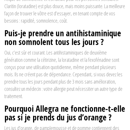
Claritin (loratadine) est plus douce, mais moins puissante. La meilleure
façon de trouver le vôtre est d’essayer, en tenant compte de vos
besoins : rapidité, somnolence, coût.
Puis-je prendre un antihistaminique
non somnolent tous les jours ?
Oui, c’est sûr et courant. Les antihistaminiques de deuxième
génération comme la cétirizine, la loratadine et la fexofénadine sont
conçus pour une utilisation quotidienne, même pendant plusieurs
mois. Ils ne créent pas de dépendance. Cependant, si vous devez les
prendre tous les jours pendant plus de 3 mois sans amélioration,
consultez un médecin : votre allergie peut nécessiter un autre type de
traitement.
Pourquoi Allegra ne fonctionne-t-elle
pas si je prends du jus d’orange ?
Les jus d’orange, de pamplemousse et de pomme contiennent des