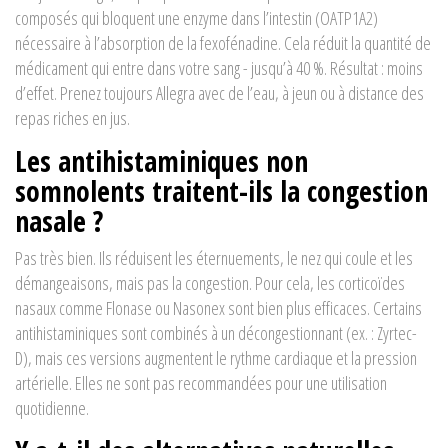
composés qui bloquent une enzyme dans l’intestin (OATP1A2)
nécessaire à l’absorption de la fexofénadine. Cela réduit la quantité de
médicament qui entre dans votre sang - jusqu’à 40 %. Résultat : moins
d’effet. Prenez toujours Allegra avec de l’eau, à jeun ou à distance des
repas riches en jus.
Les antihistaminiques non
somnolents traitent-ils la congestion
nasale ?
Pas très bien. Ils réduisent les éternuements, le nez qui coule et les
démangeaisons, mais pas la congestion. Pour cela, les corticoïdes
nasaux comme Flonase ou Nasonex sont bien plus efficaces. Certains
antihistaminiques sont combinés à un décongestionnant (ex. : Zyrtec-
D), mais ces versions augmentent le rythme cardiaque et la pression
artérielle. Elles ne sont pas recommandées pour une utilisation
quotidienne.