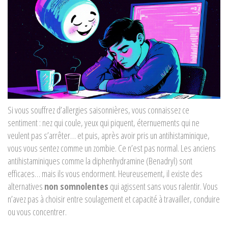
Si vous souffrez d’allergies saisonnières, vous connaissez ce
sentiment : nez qui coule, yeux qui piquent, éternuements qui ne
veulent pas s’arrêter… et puis, après avoir pris un antihistaminique,
vous vous sentez comme un zombie. Ce n’est pas normal. Les anciens
antihistaminiques comme la diphenhydramine (Benadryl) sont
efficaces… mais ils vous endorment. Heureusement, il existe des
alternatives
non somnolentes
qui agissent sans vous ralentir. Vous
n’avez pas à choisir entre soulagement et capacité à travailler, conduire
ou vous concentrer.