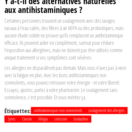
Y a-t-il des alternatives naturelles
aux antihistaminiques ?
Certaines personnes trouvent un soulagement avec des lavages
nasaux à l’eau salée, des filtres à air HEPA ou des probiotiques, mais
aucune étude solide ne prouve qu’ils remplacent un antihistaminique
efficace. Ils peuvent aider en complément, surtout pour réduire
l’exposition aux allergènes, mais ne doivent pas être utilisés comme
unique traitement si vos symptômes sont sévères.
Les allergies ne disparaîtront pas demain. Mais vous n’avez pas à vivre
avec la fatigue en plus. Avec les bons antihistaminiques non
somnolents, vous pouvez retrouver votre énergie - et votre liberté.
Essayez, ajustez, parlez à votre pharmacien. Le soulagement sans
somnolence, c’est possible. Et vous méritez ça.
Étiquettes:
antihistaminiques non somnolents
soulagement des allergies
Zyrtec
Claritin
Allegra
cetirizine
loratadine