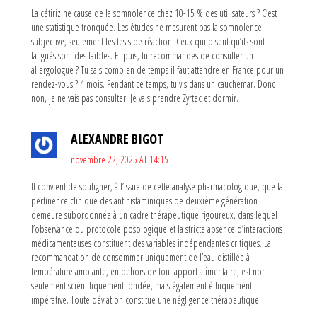
La cétirizine cause de la somnolence chez 10-15 % des utilisateurs ? C’est
une statistique tronquée. Les études ne mesurent pas la somnolence
subjective, seulement les tests de réaction. Ceux qui disent qu’ils sont
fatigués sont des faibles. Et puis, tu recommandes de consulter un
allergologue ? Tu sais combien de temps il faut attendre en France pour un
rendez-vous ? 4 mois. Pendant ce temps, tu vis dans un cauchemar. Donc
non, je ne vais pas consulter. Je vais prendre Zyrtec et dormir.
ALEXANDRE BIGOT
novembre 22, 2025 AT 14:15
Il convient de souligner, à l’issue de cette analyse pharmacologique, que la
pertinence clinique des antihistaminiques de deuxième génération
demeure subordonnée à un cadre thérapeutique rigoureux, dans lequel
l’observance du protocole posologique et la stricte absence d’interactions
médicamenteuses constituent des variables indépendantes critiques. La
recommandation de consommer uniquement de l’eau distillée à
température ambiante, en dehors de tout apport alimentaire, est non
seulement scientifiquement fondée, mais également éthiquement
impérative. Toute déviation constitue une négligence thérapeutique.