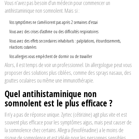
Vous n’avez pas besoin d’un médecin pour commencer un
antihistaminique non somnolent. Mais si :
Vos symptômes ne s’améliorent pas après 2 semaines d’essai
Vous avez des crises d’asthme ou des difficultés respiratoires
Vous avez des effets secondaires inhabituels : palpitations, étourdissements,
réactions cutanées
Vos allergies vous empêchent de dormir ou de travailler
Alors, il est temps de voir un professionnel. Un allergologue peut vous
proposer des solutions plus ciblées, comme des sprays nasaux, des
gouttes oculaires ou même une immunothérapie.
Quel antihistaminique non
somnolent est le plus efficace ?
Il n’y a pas de réponse unique. Zyrtec (cétirizine) agit plus vite et est
souvent plus efficace pour les symptômes aigus, mais peut causer de
la somnolence chez certains. Allegra (fexofénadine) a le moins de
risque de somnolence et est idéale pour les personnes sensibles.