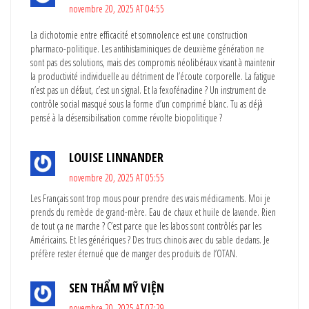
novembre 20, 2025 AT 04:55
La dichotomie entre efficacité et somnolence est une construction
pharmaco-politique. Les antihistaminiques de deuxième génération ne
sont pas des solutions, mais des compromis néolibéraux visant à maintenir
la productivité individuelle au détriment de l’écoute corporelle. La fatigue
n’est pas un défaut, c’est un signal. Et la fexofénadine ? Un instrument de
contrôle social masqué sous la forme d’un comprimé blanc. Tu as déjà
pensé à la désensibilisation comme révolte biopolitique ?
LOUISE LINNANDER
novembre 20, 2025 AT 05:55
Les Français sont trop mous pour prendre des vrais médicaments. Moi je
prends du remède de grand-mère. Eau de chaux et huile de lavande. Rien
de tout ça ne marche ? C’est parce que les labos sont contrôlés par les
Américains. Et les génériques ? Des trucs chinois avec du sable dedans. Je
préfère rester éternué que de manger des produits de l’OTAN.
SEN THẨM MỸ VIỆN
novembre 20, 2025 AT 07:29