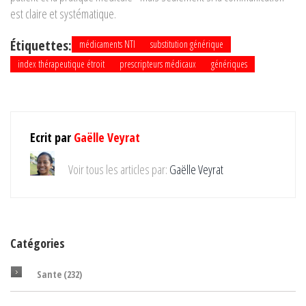
est claire et systématique.
Étiquettes:
médicaments NTI
substitution générique
index thérapeutique étroit
prescripteurs médicaux
génériques
Ecrit par
Gaëlle Veyrat
Voir tous les articles par:
Gaëlle Veyrat
Catégories
Sante
(232)