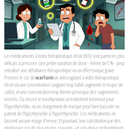
Les médicaments à index thérapeutique étroit (NTI) sont parmi les plus
délicats à prescrire. Une petite variation de dose - même de 5 % - peut
entraîner une défaillance thérapeutique ou un effet toxique grave.
Prenons le cas du
warfarin
un anticoagulant à index thérapeutique
étroit où une concentration sanguine trop faible augmente le risque de
caillot, et une concentration trop élevée provoque des saignements
mortels
. Ou encore le
levothyroxine
un traitement hormonal pour
l’hypothyroïdie, où un changement de marque peut faire basculer un
patient de l’hypothyroïdie à l’hyperthyroïdie
. Ces médicaments ne
laissent aucune marge d’erreur. Et pourtant, leur substitution par des
génériques est de plus en plus courante - et cela divise profondément