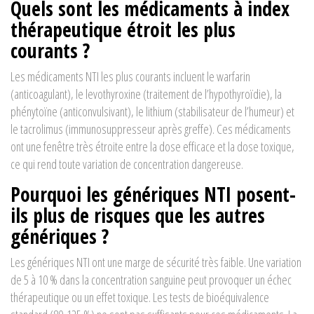
Quels sont les médicaments à index
thérapeutique étroit les plus
courants ?
Les médicaments NTI les plus courants incluent le warfarin
(anticoagulant), le levothyroxine (traitement de l’hypothyroïdie), la
phénytoïne (anticonvulsivant), le lithium (stabilisateur de l’humeur) et
le tacrolimus (immunosuppresseur après greffe). Ces médicaments
ont une fenêtre très étroite entre la dose efficace et la dose toxique,
ce qui rend toute variation de concentration dangereuse.
Pourquoi les génériques NTI posent-
ils plus de risques que les autres
génériques ?
Les génériques NTI ont une marge de sécurité très faible. Une variation
de 5 à 10 % dans la concentration sanguine peut provoquer un échec
thérapeutique ou un effet toxique. Les tests de bioéquivalence