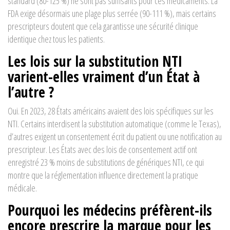
standard (80-125 %) ne sont pas suffisants pour ces médicaments. La
FDA exige désormais une plage plus serrée (90-111 %), mais certains
prescripteurs doutent que cela garantisse une sécurité clinique
identique chez tous les patients.
Les lois sur la substitution NTI
varient-elles vraiment d’un État à
l’autre ?
Oui. En 2023, 28 États américains avaient des lois spécifiques sur les
NTI. Certains interdisent la substitution automatique (comme le Texas),
d’autres exigent un consentement écrit du patient ou une notification au
prescripteur. Les États avec des lois de consentement actif ont
enregistré 23 % moins de substitutions de génériques NTI, ce qui
montre que la réglementation influence directement la pratique
médicale.
Pourquoi les médecins préfèrent-ils
encore prescrire la marque pour les