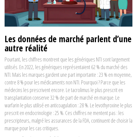
Les données de marché parlent d’une
autre réalité
Pourtant, les chiffres montrent que les génériques NTI sont largement
utilisés. En 2022, les génériques représentaient 62 % du marché des
NTI. Mais les marques gardent une part importante : 23 % en moyenne,
contre 8 % pour les médicaments non NTI. Pourquoi ? Parce que les
médecins les prescrivent encore. Le
tacrolimus
le plus prescrit en
transplantation
conserve 32 % de part de marché en marque. Le
warfarin
le plus utilisé en anticoagulation
: 28 %. Le
levothyroxine
le plus
prescrit en endocrinologie
: 25 %. Ces chiffres ne mentent pas : les
prescripteurs, malgré les assurances de la FDA, continuent de choisir la
marque pour les cas critiques.