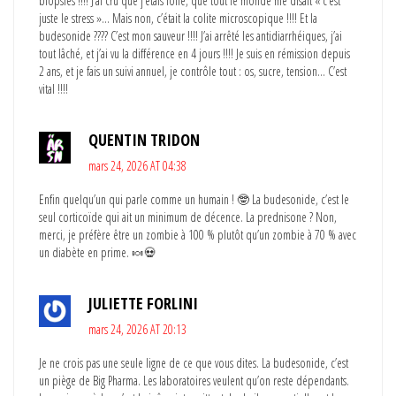
biopsies !!!! J’ai cru que j’étais folle, que tout le monde me disait « c’est
juste le stress »… Mais non, c’était la colite microscopique !!!! Et la
budesonide ???? C’est mon sauveur !!!! J’ai arrêté les antidiarrhéiques, j’ai
tout lâché, et j’ai vu la différence en 4 jours !!!! Je suis en rémission depuis
2 ans, et je fais un suivi annuel, je contrôle tout : os, sucre, tension… C’est
vital !!!!
QUENTIN TRIDON
mars 24, 2026 AT 04:38
Enfin quelqu’un qui parle comme un humain ! 🤓 La budesonide, c’est le
seul corticoïde qui ait un minimum de décence. La prednisone ? Non,
merci, je préfère être un zombie à 100 % plutôt qu’un zombie à 70 % avec
un diabète en prime. 🍬💀
JULIETTE FORLINI
mars 24, 2026 AT 20:13
Je ne crois pas une seule ligne de ce que vous dites. La budesonide, c’est
un piège de Big Pharma. Les laboratoires veulent qu’on reste dépendants.