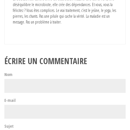
déséquilibre le microbiote, elle crée des dépendances. Et vous, vous la
félicitez ? Vous êtes complices. Le vrai traitement, c’est le jeûne, le yoga, les
pierres, les chants. Pas une pilule qui cache la vérité. La maladie est un
message. Pas un problème à traiter.
ÉCRIRE UN COMMENTAIRE
Nom
E-mail
Sujet