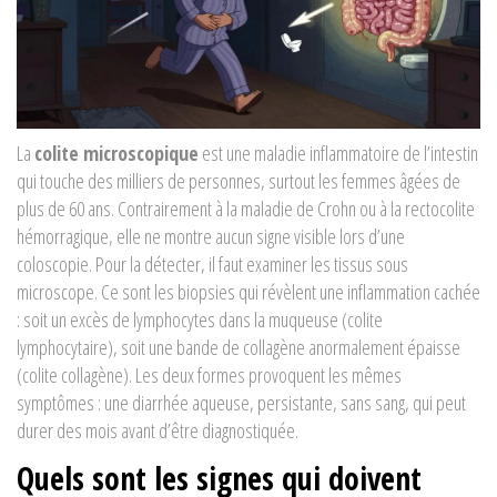
La
colite microscopique
est une maladie inflammatoire de l’intestin
qui touche des milliers de personnes, surtout les femmes âgées de
plus de 60 ans. Contrairement à la maladie de Crohn ou à la rectocolite
hémorragique, elle ne montre aucun signe visible lors d’une
coloscopie. Pour la détecter, il faut examiner les tissus sous
microscope. Ce sont les biopsies qui révèlent une inflammation cachée
: soit un excès de lymphocytes dans la muqueuse (colite
lymphocytaire), soit une bande de collagène anormalement épaisse
(colite collagène). Les deux formes provoquent les mêmes
symptômes : une diarrhée aqueuse, persistante, sans sang, qui peut
durer des mois avant d’être diagnostiquée.
Quels sont les signes qui doivent