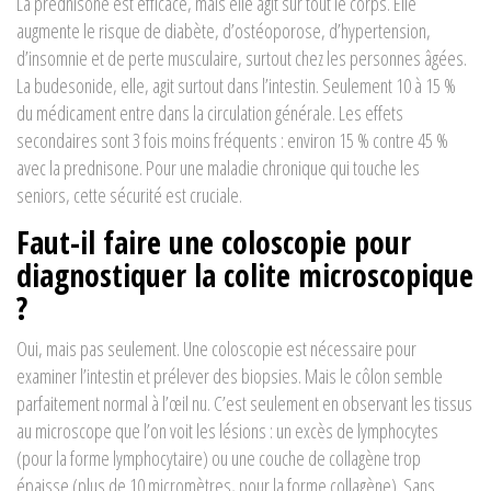
La prednisone est efficace, mais elle agit sur tout le corps. Elle
augmente le risque de diabète, d’ostéoporose, d’hypertension,
d’insomnie et de perte musculaire, surtout chez les personnes âgées.
La budesonide, elle, agit surtout dans l’intestin. Seulement 10 à 15 %
du médicament entre dans la circulation générale. Les effets
secondaires sont 3 fois moins fréquents : environ 15 % contre 45 %
avec la prednisone. Pour une maladie chronique qui touche les
seniors, cette sécurité est cruciale.
Faut-il faire une coloscopie pour
diagnostiquer la colite microscopique
?
Oui, mais pas seulement. Une coloscopie est nécessaire pour
examiner l’intestin et prélever des biopsies. Mais le côlon semble
parfaitement normal à l’œil nu. C’est seulement en observant les tissus
au microscope que l’on voit les lésions : un excès de lymphocytes
(pour la forme lymphocytaire) ou une couche de collagène trop
épaisse (plus de 10 micromètres, pour la forme collagène). Sans