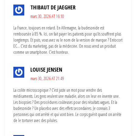
THIBAUT DE JAEGHER
mars 30, 2026 AT 16:10
La France, toujours en retard. En Allemagne, la budesonide est
remboursée à 85 %. Ici, on fait payer les patients pour qu’ils souffrent plus
longtemps. Et puis, vous avez vu le nom de la version de marque ? Entocort
EC… C’est du marketing, pas de la médecine. On nous vend un produit
comme un smartphone. C’est honteux.
LOUISE JENSEN
mars 30, 2026 AT 21:49
La colite microscopique ? C’est juste un mot pour vendre des
médicaments. Les gens veulent une maladie, alors on leur en invente une.
Les biopsies ? Des procédures coûteuses pour des résultats vagues. Et la
budesonide ? Un placebo avec des effets secondaires. Je connais 3
personnes qui ont arrêté et qui vont bien. Le corps guérit quand on arrête
de le torturer avec des pilules.