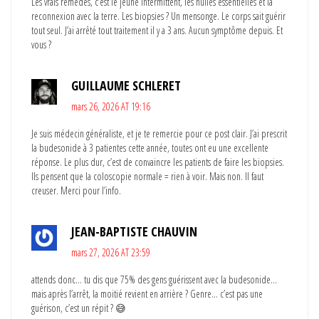
Les vrais remèdes, c’est le jeûne intermittent, les huiles essentielles et la
reconnexion avec la terre. Les biopsies ? Un mensonge. Le corps sait guérir
tout seul. J’ai arrêté tout traitement il y a 3 ans. Aucun symptôme depuis. Et
vous ?
GUILLAUME SCHLERET
mars 26, 2026 AT 19:16
Je suis médecin généraliste, et je te remercie pour ce post clair. J’ai prescrit
la budesonide à 3 patientes cette année, toutes ont eu une excellente
réponse. Le plus dur, c’est de convaincre les patients de faire les biopsies.
Ils pensent que la coloscopie normale = rien à voir. Mais non. Il faut
creuser. Merci pour l’info.
JEAN-BAPTISTE CHAUVIN
mars 27, 2026 AT 23:59
attends donc… tu dis que 75% des gens guérissent avec la budesonide…
mais après l’arrêt, la moitié revient en arrière ? Genre… c’est pas une
guérison, c’est un répit ? 😅