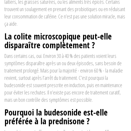
laitiers, les graisses saturées, ou les aliments très épicés. Certains
trouvent un soulagement en prenant des probiotiques ou en réduisant
leur consommation de caféine. Ce n’est pas une solution miracle, mais
ça aide.
La colite microscopique peut-elle
disparaître complètement ?
Dans certains cas, oui. Environ 30 à 40 % des patients voient leurs
symptômes disparaître après un ou deux épisodes, sans besoin de
traitement prolongé. Mais pour la majorité - environ 60 % - la maladie
revient, surtout après l’arrêt du traitement. C’est pourquoi la
budesonide est souvent prescrite en induction, puis en maintenance
pour éviter les rechutes. Il n’existe pas encore de traitement curatif,
mais un bon contrôle des symptômes est possible.
Pourquoi la budesonide est-elle
préférée à la prednisone ?