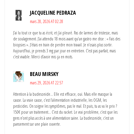
JACQUELINE PEDRAZA
mars 28, 2026 AT 02:28
J’ai lu tout ce que tu as écrit, et j’ai pleuré. Pas de larmes de tristesse, mais
de soulagement. J’ai attendu 18 mois avant qu’un gastro me dise : « Fais des
biopsies ». J’étais en train de perdre mon travail. Je n’osais plus sortir.
Aujourd’hui, je prends 3 mg par jour en entretien. C’est pas parfait, mais
c’est vivable. Merci d’avoir mis ça en mots.
BEAU MIRSKY
mars 29, 2026 AT 22:57
Attention à la budesonide… Elle est efficace, oui. Mais elle masque la
cause. La vraie cause, c’est l’alimentation industrielle, les OGM, les
pesticides. On soigne les symptômes, pas le mal. Et puis, tu as vu le prix ?
150€ pour un traitement… C’est du racket. Le vrai problème, c’est que les
gens n’ont plus accès à une alimentation saine. La budesonide, c’est un
pansement sur une plaie ouverte.