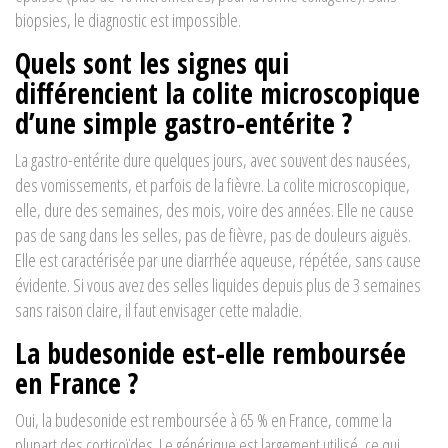
biopsies, le diagnostic est impossible.
Quels sont les signes qui
différencient la colite microscopique
d’une simple gastro-entérite ?
La gastro-entérite dure quelques jours, avec souvent des nausées,
des vomissements, et parfois de la fièvre. La colite microscopique,
elle, dure des semaines, des mois, voire des années. Elle ne cause
pas de sang dans les selles, pas de fièvre, pas de douleurs aiguës.
Elle est caractérisée par une diarrhée aqueuse, répétée, sans cause
évidente. Si vous avez des selles liquides depuis plus de 3 semaines
sans raison claire, il faut envisager cette maladie.
La budesonide est-elle remboursée
en France ?
Oui, la budesonide est remboursée à 65 % en France, comme la
plupart des corticoïdes. Le générique est largement utilisé, ce qui