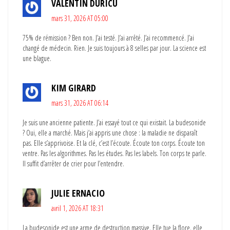
VALENTIN DURICU
mars 31, 2026 AT 05:00
75% de rémission ? Ben non. J’ai testé. J’ai arrêté. J’ai recommencé. J’ai
changé de médecin. Rien. Je suis toujours à 8 selles par jour. La science est
une blague.
KIM GIRARD
mars 31, 2026 AT 06:14
Je suis une ancienne patiente. J’ai essayé tout ce qui existait. La budesonide
? Oui, elle a marché. Mais j’ai appris une chose : la maladie ne disparaît
pas. Elle s’apprivoise. Et la clé, c’est l’écoute. Écoute ton corps. Écoute ton
ventre. Pas les algorithmes. Pas les études. Pas les labels. Ton corps te parle.
Il suffit d’arrêter de crier pour l’entendre.
JULIE ERNACIO
avril 1, 2026 AT 18:31
La budesonide est une arme de destruction massive. Elle tue la flore, elle