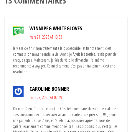
13 COMMENTAIRES
WINNIPEG WHITEGLOVES
mars 21, 2026 AT 13:53
Je viens de finir mon traitement à la budesonide, et franchement, c’est
comme si on m’avait rendu la vie. Avant, je fuyais les sorties, j’avais peur de
chaque repas. Maintenant, je fais du vélo le dimanche. J’ai même
recommencé à voyager. Ce médicament, c’est pas un traitement, c’est une
révolution.
CAROLINE BONNER
mars 23, 2026 AT 07:49
Oh mon Dieu, j’adore ce post !!!! C’est tellement rare de voir une maladie
aussi méconnue expliquée avec autant de clarté et de précision !!!! Je suis
une patiente depuis 7 ans, et j’ai été diagnostiquée après 14 mois de
galère, exactement comme mentionné ici !!!! Les biopsies, oui, c’est ça, les