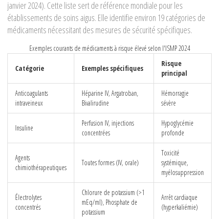
janvier 2024). Cette liste sert de référence mondiale pour les
établissements de soins aigus. Elle identifie environ 19 catégories de
médicaments nécessitant des mesures de sécurité spécifiques.
Exemples courants de médicaments à risque élevé selon l'ISMP 2024
Risque
Catégorie
Exemples spécifiques
principal
Anticoagulants
Héparine IV, Argatroban,
Hémorragie
intraveineux
Bivalirudine
sévère
Perfusion IV, injections
Hypoglycémie
Insuline
concentrées
profonde
Toxicité
Agents
Toutes formes (IV, orale)
systémique,
chimiothérapeutiques
myélosuppression
Chlorure de potassium (>1
Électrolytes
Arrêt cardiaque
mEq/ml), Phosphate de
concentrés
(hyperkaliémie)
potassium