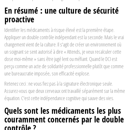
En résumé : une culture de sécurité
proactive
Identifier les médicaments à risque élevé est la première étape.
Appliquer un double contrôle indépendant est la seconde. Mais le vrai
changement vient de la culture. Il s'agit de créer un environnement où
un soignant se sent autorisé à dire « Attends, je veux recalculer cette
dose moi-même » sans être jugé lent ou méfiant. Quand le DCI est
perçu comme un acte de solidarité professionnelle plutôt que comme
une bureaucratie imposée, son efficacité explose.
Retenez ceci : ne vous fiez pas à la signature électronique seule.
Assurez-vous que deux cerveaux ont travaillé séparément sur la même
équation. C'est cette indépendance cognitive qui sauve des vies.
Quels sont les médicaments les plus
couramment concernés par le double
contrôle ?