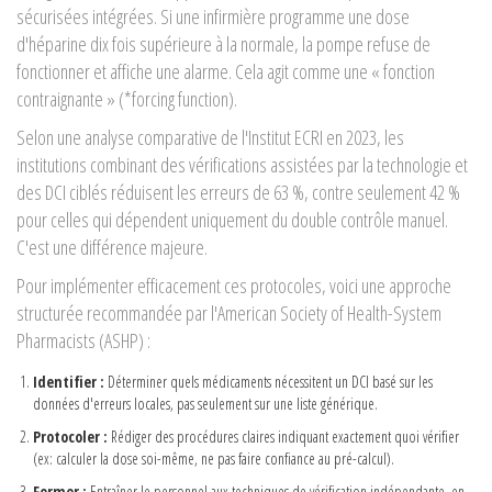
sécurisées intégrées. Si une infirmière programme une dose
d'héparine dix fois supérieure à la normale, la pompe refuse de
fonctionner et affiche une alarme. Cela agit comme une « fonction
contraignante » (*forcing function).
Selon une analyse comparative de l'Institut ECRI en 2023, les
institutions combinant des vérifications assistées par la technologie et
des DCI ciblés réduisent les erreurs de 63 %, contre seulement 42 %
pour celles qui dépendent uniquement du double contrôle manuel.
C'est une différence majeure.
Pour implémenter efficacement ces protocoles, voici une approche
structurée recommandée par l'American Society of Health-System
Pharmacists (ASHP) :
Identifier :
Déterminer quels médicaments nécessitent un DCI basé sur les
données d'erreurs locales, pas seulement sur une liste générique.
Protocoler :
Rédiger des procédures claires indiquant exactement quoi vérifier
(ex: calculer la dose soi-même, ne pas faire confiance au pré-calcul).
Former :
Entraîner le personnel aux techniques de vérification indépendante, en