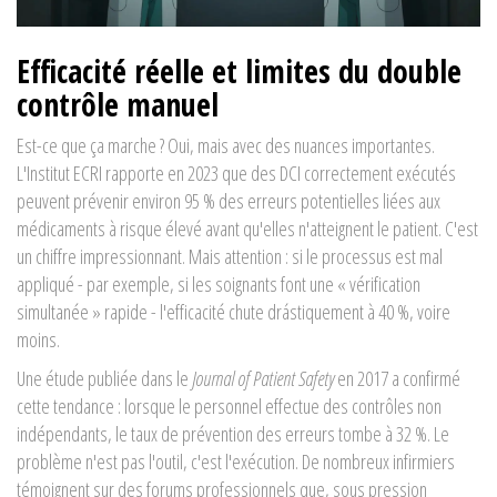
Efficacité réelle et limites du double
contrôle manuel
Est-ce que ça marche ? Oui, mais avec des nuances importantes.
L'Institut ECRI rapporte en 2023 que des DCI correctement exécutés
peuvent prévenir environ 95 % des erreurs potentielles liées aux
médicaments à risque élevé avant qu'elles n'atteignent le patient. C'est
un chiffre impressionnant. Mais attention : si le processus est mal
appliqué - par exemple, si les soignants font une « vérification
simultanée » rapide - l'efficacité chute drástiquement à 40 %, voire
moins.
Une étude publiée dans le
Journal of Patient Safety
en 2017 a confirmé
cette tendance : lorsque le personnel effectue des contrôles non
indépendants, le taux de prévention des erreurs tombe à 32 %. Le
problème n'est pas l'outil, c'est l'exécution. De nombreux infirmiers
témoignent sur des forums professionnels que, sous pression