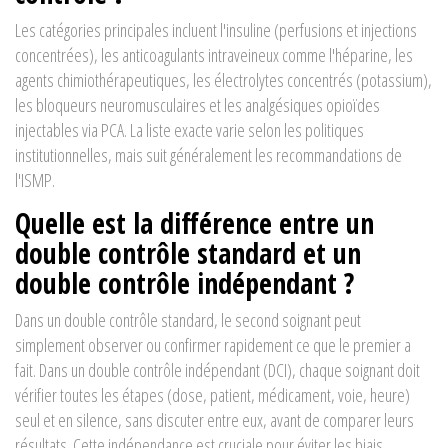
Les catégories principales incluent l'insuline (perfusions et injections
concentrées), les anticoagulants intraveineux comme l'héparine, les
agents chimiothérapeutiques, les électrolytes concentrés (potassium),
les bloqueurs neuromusculaires et les analgésiques opioïdes
injectables via PCA. La liste exacte varie selon les politiques
institutionnelles, mais suit généralement les recommandations de
l'ISMP.
Quelle est la différence entre un
double contrôle standard et un
double contrôle indépendant ?
Dans un double contrôle standard, le second soignant peut
simplement observer ou confirmer rapidement ce que le premier a
fait. Dans un double contrôle indépendant (DCI), chaque soignant doit
vérifier toutes les étapes (dose, patient, médicament, voie, heure)
seul et en silence, sans discuter entre eux, avant de comparer leurs
résultats. Cette indépendance est cruciale pour éviter les biais