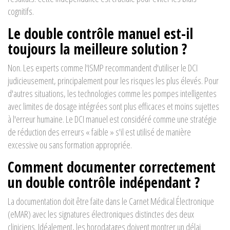
cognitifs.
Le double contrôle manuel est-il
toujours la meilleure solution ?
Non. Les experts comme l'ISMP recommandent d'utiliser le DCI
judicieusement, principalement pour les risques les plus élevés. Pour
d'autres situations, les technologies comme les pompes intelligentes
avec limites de dosage intégrées sont plus efficaces et moins sujettes
à l'erreur humaine. Le DCI manuel est considéré comme une stratégie
de réduction des erreurs « faible » s'il est utilisé de manière
excessive ou sans formation appropriée.
Comment documenter correctement
un double contrôle indépendant ?
La documentation doit être faite dans le Carnet Médical Électronique
(eMAR) avec les signatures électroniques distinctes des deux
cliniciens. Idéalement, les horodatages doivent montrer un délai