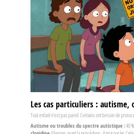
Les cas particuliers : autisme,
Tout enfant n’est pas pareil. Certains ont besoin de proto
Autisme ou troubles du spectre autistique :
40 % 
clonidine
4 heures avant la procédure : 4 mcg par kg. Cela 