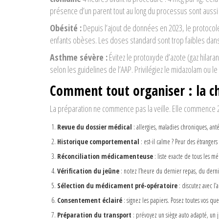
présence d’un parent tout au long du processus sont aussi
Obésité :
Depuis l’ajout de données en 2023, le proto
enfants obèses. Les doses standard sont trop faibles dans 35
Asthme sévère :
Évitez le protoxyde d’azote (gaz hilara
selon les guidelines de l’AAP. Privilégiez le midazolam ou l
Comment tout organiser : la ch
La préparation ne commence pas la veille. Elle commence 24
Revue du dossier médical
: allergies, maladies chroniques, an
Historique comportemental
: est-il calme ? Peur des étrangers
Réconciliation médicamenteuse
: liste exacte de tous les m
Vérification du jeûne
: notez l’heure du dernier repas, du derni
Sélection du médicament pré-opératoire
: discutez avec l’
Consentement éclairé
: signez les papiers. Posez toutes vos que
Préparation du transport
: prévoyez un siège auto adapté, un jo