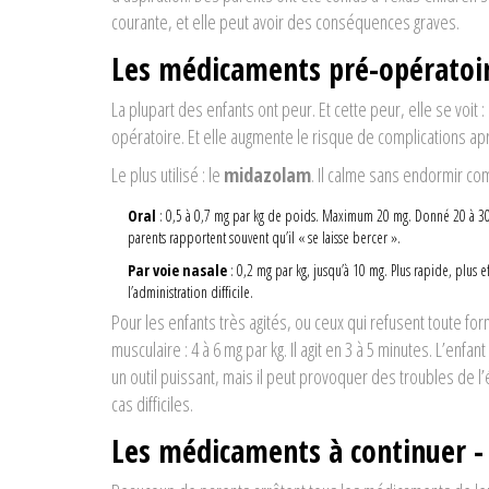
courante, et elle peut avoir des conséquences graves.
Les médicaments pré-opératoi
La plupart des enfants ont peur. Et cette peur, elle se voit 
opératoire. Et elle augmente le risque de complications ap
Le plus utilisé : le
midazolam
. Il calme sans endormir co
Oral
: 0,5 à 0,7 mg par kg de poids. Maximum 20 mg. Donné 20 à 30 m
parents rapportent souvent qu’il « se laisse bercer ».
Par voie nasale
: 0,2 mg par kg, jusqu’à 10 mg. Plus rapide, plus e
l’administration difficile.
Pour les enfants très agités, ou ceux qui refusent toute for
musculaire : 4 à 6 mg par kg. Il agit en 3 à 5 minutes. L’enfa
un outil puissant, mais il peut provoquer des troubles de l’é
cas difficiles.
Les médicaments à continuer - 