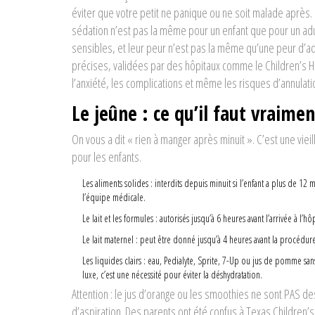
éviter que votre petit ne panique ou ne soit malade après. 
sédation n’est pas la même pour un enfant que pour un adu
sensibles, et leur peur n’est pas la même qu’une peur d’ad
précises, validées par des hôpitaux comme le Children’s Ho
l’anxiété, les complications et même les risques d’annulatio
Le jeûne : ce qu’il faut vraiment
On vous a dit « rien à manger après minuit ». C’est une viei
pour les enfants.
Les aliments solides : interdits depuis minuit si l’enfant a plus de 1
l’équipe médicale.
Le lait et les formules : autorisés jusqu’à 6 heures avant l’arrivée à l’hôp
Le lait maternel : peut être donné jusqu’à 4 heures avant la procédure
Les liquides clairs : eau, Pedialyte, Sprite, 7-Up ou jus de pomme san
luxe, c’est une nécessité pour éviter la déshydratation.
Attention : le jus d’orange ou les smoothies ne sont PAS des
d’aspiration. Des parents ont été confus à Texas Children’s 