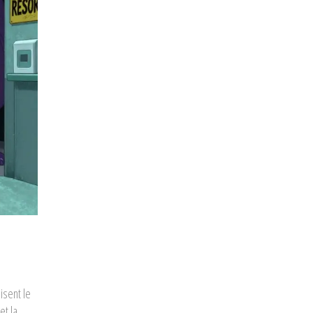
isent le
et la