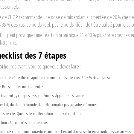
 essentiels.
cole de CHOP recommande une dose de midazolam augmentée de 20 % chez l
 % des cas. Le poids réel, pas le poids idéal, doit être utilisé pour le calcu
nt). Il peut provoquer une réaction bronchique 25 à 30 % plus forte chez ces e
e ketamine.
ecklist des 7 étapes
 heures avant. Voici ce que vous devez faire :
técédents d’anesthésie, apnée du sommeil (présente chez 2 à 5 % des enfants).
 ? Refuse-t-il les médicaments ?
édicaments, y compris les suppléments. Apportez les flacons.
er lait, du dernier liquide clair. Ne comptez pas sur votre mémoire.
anesthésiste. Quel est le meilleur choix pour votre enfant ?
stions. Aucune n’est trop basique.
uet de confort, une couverture familière. L’enfant doit se sentir en sécurité dès son arrivée.