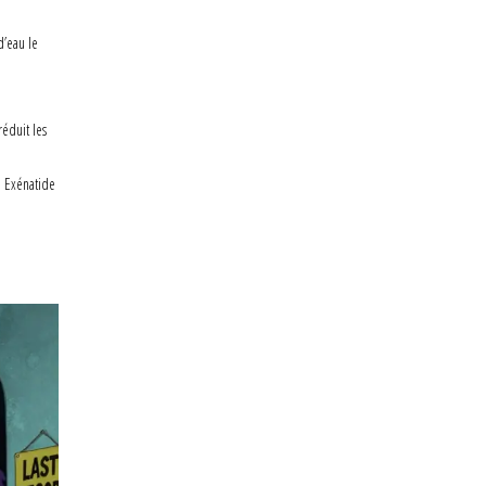
d’eau le
éduit les
. Exénatide