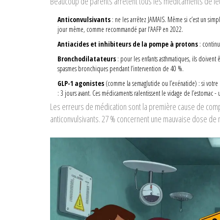
Beaucoup de parents arrêtent tous les médicaments de leur
Anticonvulsivants
: ne les arrêtez JAMAIS. Même si c’est un simpl
jour même, comme recommandé par l’AAFP en 2022.
Antiacides et inhibiteurs de la pompe à protons
: continu
Bronchodilatateurs
: pour les enfants asthmatiques, ils doivent
spasmes bronchiques pendant l’intervention de 40 %.
GLP-1 agonistes
(comme la semaglutide ou l’exénatide) : si votre e
: 3 jours avant. Ces médicaments ralentissent le vidage de l’estomac - 
Les erreurs de médication sont la première cause de compl
anticonvulsivants. 27 % concernent une mauvaise dose de mi