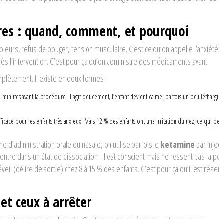
res : quand, comment, et pourquoi
: pleurs, refus de bouger, tension musculaire. C’est ce qu’on appelle l’anxiété
rès l’intervention. C’est pour ça qu’on administre des médicaments avant.
mplètement. Il existe en deux formes :
inutes avant la procédure. Il agit doucement, l’enfant devient calme, parfois un peu léthargi
fficace pour les enfants très anxieux. Mais 12 % des enfants ont une irritation du nez, ce qui p
me d’administration orale ou nasale, on utilise parfois le
ketamine
par inje
nt entre dans un état de dissociation : il est conscient mais ne ressent pas la p
veil (délire de sortie) chez 8 à 15 % des enfants. C’est pour ça qu’il est rése
et ceux à arrêter