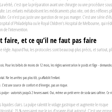
La vérité, c’est que la préparation avant une chirurgie ou une procédure sou
lte. Les enfants métabolisent les médicaments plus vite, ont des réflexes p
ulte. Ce n’est pas juste une question de ne pas manger. C’est une série d’é
spital of Philadelphia ou le Royal Children’s Hospital de Melbourne, qui réd
n de l’intervention.
 faire, et ce qu’il ne faut pas faire
lle règle. Aujourd’hui, les protocoles sont beaucoup plus précis, et surtout, p
2 mois. Pour les bébés de moins de 12 mois, les règles varient selon le poids et l’âge - demande
ital. Ne les arrêtez pas plus tôt, ça affaiblit l’enfant.
. C’est une source de confort et d’énergie, pas un risque.
s pulpe - autorisés jusqu’à 2 heures avant. Oui, même un petit verre de soda sans caféine. Ce n
 liquides clairs. La pulpe ralentit le vidage gastrique et augmente le risque
Hospital : 15 % pensaient que le jus d’orange était autorisé. C’est une erreur