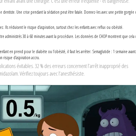
 enfant avant une chirurgie. C’est une erreur fréquente - et dangereuse.
e dentiste. Une crise pendant la sédation peut être fatale. Donnez-les avec une petite gorgée 
ez. Ils réduisent le risque d’aspiration, surtout chez les enfants avec reflux ou obésité.
 être administrés 30 à 60 minutes avant la procédure. Les données de CHOP montrent que cela r
nfant en prend pour le diabète ou l’obésité, il faut les arrêter. Semaglutide : 1 semaine avant
un risque d’aspiration accru.
ications évitables. 32 % des erreurs concernent l’arrêt inapproprié des
dazolam. Vérifiez toujours avec l’anesthésiste.