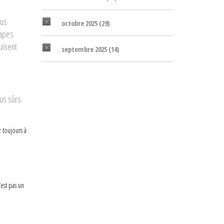
s
lus
octobre 2025
(29)
tapes
uisent
septembre 2025
(14)
lus sûrs
z toujours à
’est pas un