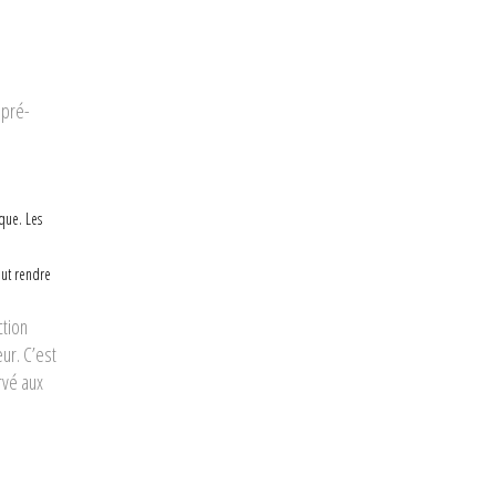
 pré-
que. Les
eut rendre
ction
eur. C’est
rvé aux