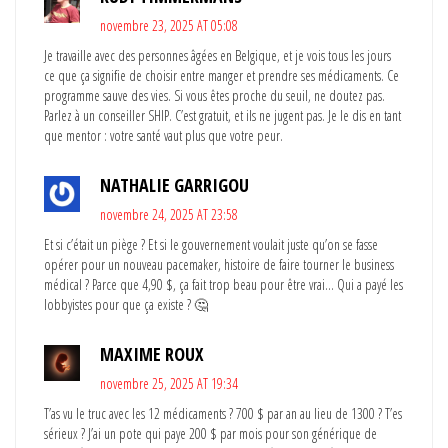
novembre 23, 2025 AT 05:08
Je travaille avec des personnes âgées en Belgique, et je vois tous les jours
ce que ça signifie de choisir entre manger et prendre ses médicaments. Ce
programme sauve des vies. Si vous êtes proche du seuil, ne doutez pas.
Parlez à un conseiller SHIP. C’est gratuit, et ils ne jugent pas. Je le dis en tant
que mentor : votre santé vaut plus que votre peur.
NATHALIE GARRIGOU
novembre 24, 2025 AT 23:58
Et si c’était un piège ? Et si le gouvernement voulait juste qu’on se fasse
opérer pour un nouveau pacemaker, histoire de faire tourner le business
médical ? Parce que 4,90 $, ça fait trop beau pour être vrai… Qui a payé les
lobbyistes pour que ça existe ? 🤔
MAXIME ROUX
novembre 25, 2025 AT 19:34
T’as vu le truc avec les 12 médicaments ? 700 $ par an au lieu de 1300 ? T’es
sérieux ? J’ai un pote qui paye 200 $ par mois pour son générique de