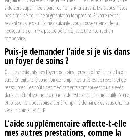
éligibilité. Si vos revenus dépassent les limites cette année-là, votre
aide sera supprimée à partir du 1er janvier suivant. Mais vous n’êtes
pas pénalisé pour une augmentation temporaire. Si votre revenu
revient sous le seuil l’année suivante, vous pouvez demander à
nouveau l’aide. Il n’y a pas de pénalité, juste une interruption
temporaire.
Puis-je demander l’aide si je vis dans
un foyer de soins ?
Oui. Les résidents des foyers de soins peuvent bénéficier de l’aide
supplémentaire, à condition de remplir les critères de revenu et de
ressources. Les coûts des médicaments sont souvent plus élevés
dans ces établissements, donc l’aide est particulièrement utile. Votre
établissement peut vous aider à remplir la demande ou vous orienter
vers un conseiller SHIP.
L’aide supplémentaire affecte-t-elle
mes autres prestations, comme la