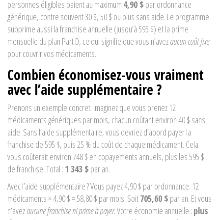
personnes éligibles paient au maximum
4,90 $
par ordonnance
générique, contre souvent 30 $, 50 $ ou plus sans aide. Le programme
supprime aussi la franchise annuelle (jusqu’à 595 $) et la prime
mensuelle du plan Part D, ce qui signifie que vous n’avez
aucun coût fixe
pour couvrir vos médicaments.
Combien économisez-vous vraiment
avec l’aide supplémentaire ?
Prenons un exemple concret. Imaginez que vous prenez 12
médicaments génériques par mois, chacun coûtant environ 40 $ sans
aide. Sans l’aide supplémentaire, vous devriez d’abord payer la
franchise de 595 $, puis 25 % du coût de chaque médicament. Cela
vous coûterait environ 748 $ en copayements annuels, plus les 595 $
de franchise. Total :
1 343 $
par an.
Avec l’aide supplémentaire ? Vous payez 4,90 $ par ordonnance. 12
médicaments × 4,90 $ = 58,80 $ par mois. Soit
705,60 $
par an. Et vous
n’avez
aucune franchise ni prime à payer
. Votre économie annuelle :
plus