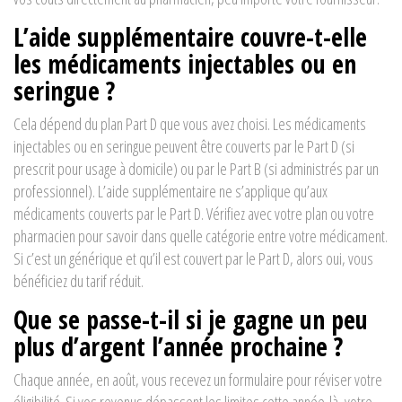
L’aide supplémentaire couvre-t-elle
les médicaments injectables ou en
seringue ?
Cela dépend du plan Part D que vous avez choisi. Les médicaments
injectables ou en seringue peuvent être couverts par le Part D (si
prescrit pour usage à domicile) ou par le Part B (si administrés par un
professionnel). L’aide supplémentaire ne s’applique qu’aux
médicaments couverts par le Part D. Vérifiez avec votre plan ou votre
pharmacien pour savoir dans quelle catégorie entre votre médicament.
Si c’est un générique et qu’il est couvert par le Part D, alors oui, vous
bénéficiez du tarif réduit.
Que se passe-t-il si je gagne un peu
plus d’argent l’année prochaine ?
Chaque année, en août, vous recevez un formulaire pour réviser votre