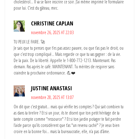
cholestérol… Il va se faire inscrire ce soir. J’ai même imprimé le formulaire
pour lui. C’est du gâteau, mec.
CHRISTINE CAPLAN
novembre 26, 2025 AT 22:03
TU PEUX LE FAIRE. 🚀
Je sais que tu penses que t’es pas assez pauvre, ou que t’as pas le droit, ou
que c’est trop compliqué… Mais regarde ce que tu vas gagner : de la vie.
De la paix. De la liberté. Appelle le 1-800-772-1213. Maintenant. Pas
demain. Pas après le café. MAINTENANT. Tu mérites de respirer sans
craindre ta prochaine ordonnance. 💪❤️
JUSTINE ANASTASI
novembre 28, 2025 AT 13:07
On dit que c’est gratuit… mais qui vérifie tes comptes ? Qui sait combien tu
as dans ta tirelire ? Et si un jour, ils te disent que ton petit héritage de ta
tante compte comme "ressource" ? Et si ton jardin potager te fait perdre
l’aide parce qu’ils considèrent que t’as "un revenu caché" ? Je veux bien
croire en la bonne foi… mais la bureaucratie, elle, n’a pas d’âme.