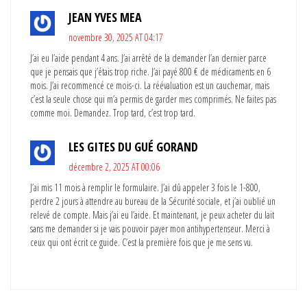
JEAN YVES MEA
novembre 30, 2025 AT 04:17
J’ai eu l’aide pendant 4 ans. J’ai arrêté de la demander l’an dernier parce
que je pensais que j’étais trop riche. J’ai payé 800 € de médicaments en 6
mois. J’ai recommencé ce mois-ci. La réévaluation est un cauchemar, mais
c’est la seule chose qui m’a permis de garder mes comprimés. Ne faites pas
comme moi. Demandez. Trop tard, c’est trop tard.
LES GITES DU GUÉ GORAND
décembre 2, 2025 AT 00:06
J’ai mis 11 mois à remplir le formulaire. J’ai dû appeler 3 fois le 1-800,
perdre 2 jours à attendre au bureau de la Sécurité sociale, et j’ai oublié un
relevé de compte. Mais j’ai eu l’aide. Et maintenant, je peux acheter du lait
sans me demander si je vais pouvoir payer mon antihypertenseur. Merci à
ceux qui ont écrit ce guide. C’est la première fois que je me sens vu.