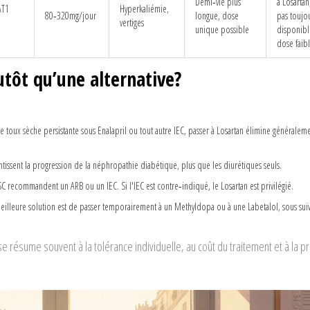
Demi‑vie plus
à Losartan
AT1
Hyperkaliémie,
80‑320mg/jour
longue, dose
pas toujo
vertiges
unique possible
disponibl
dose faib
tôt qu’une alternative?
ne toux sèche persistante sous
Enalapril
ou tout autre IEC, passer à
Losartan
élimine généraleme
entissent la progression de la néphropathie diabétique, plus que les diurétiques seuls.
ESC recommandent un ARB ou un IEC. Si l'IEC est contre‑indiqué, le
Losartan
est privilégié.
 meilleure solution est de passer temporairement à un
Methyldopa
ou à une
Labetalol
, sous suiv
se résume souvent à la tolérance individuelle, au coût du traitement et à la 