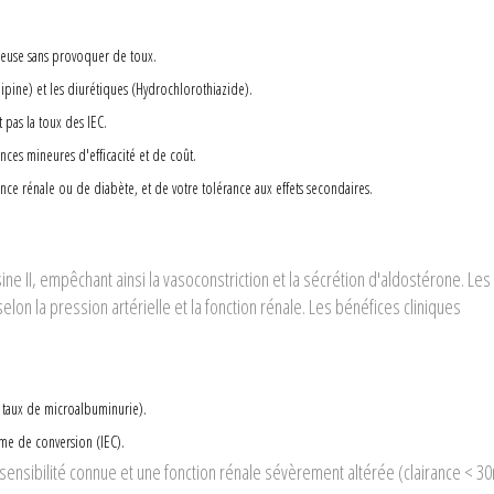
ineuse sans provoquer de toux.
ipine
) et les diurétiques (
Hydrochlorothiazide
).
 pas la toux des IEC.
ences mineures d'efficacité et de coût.
nce rénale ou de diabète, et de votre tolérance aux effets secondaires.
ne II, empêchant ainsi la vasoconstriction et la sécrétion d'aldostérone. Le
lon la pression artérielle et la fonction rénale. Les bénéfices cliniques
 taux de microalbuminurie).
yme de conversion (IEC).
sensibilité connue et une fonction rénale sévèrement altérée (clairance < 3