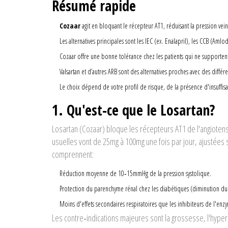
Résumé rapide
Cozaar
agit en bloquant le récepteur AT1, réduisant la pression ve
Les alternatives principales sont les IEC (ex.
Enalapril
), les CCB (
Amlod
Cozaar offre une bonne tolérance chez les patients qui ne supportent
Valsartan et d’autres ARB sont des alternatives proches avec des différ
Le choix dépend de votre profil de risque, de la présence d'insuffisa
1. Qu'est‑ce que le
Losartan
?
Losartan
(Cozaar) bloque les récepteurs AT1 de l'angiotensi
usuelles vont de 25mg à 100mg une fois par jour, ajustées se
comprennent:
Réduction moyenne de 10‑15mmHg de la pression systolique.
Protection du parenchyme rénal chez les diabétiques (diminution du
Moins d'effets secondaires respiratoires que les inhibiteurs de l'enz
Les contre‑indications majeures sont la grossesse, l'hyper