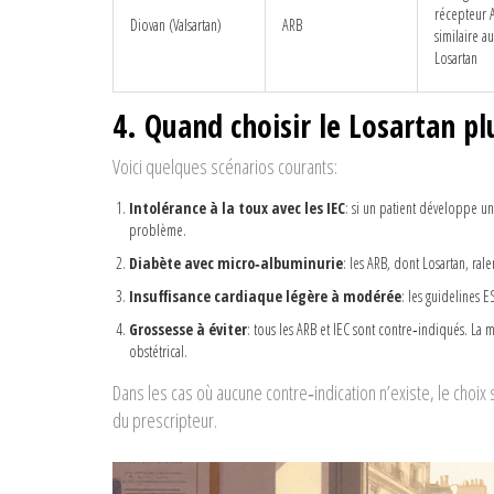
récepteur 
Diovan (Valsartan)
ARB
similaire au
Losartan
4. Quand choisir le
Losartan
plu
Voici quelques scénarios courants:
Intolérance à la toux avec les IEC
: si un patient développe u
problème.
Diabète avec micro‑albuminurie
: les ARB, dont
Losartan
, ral
Insuffisance cardiaque légère à modérée
: les guidelines 
Grossesse à éviter
: tous les ARB et IEC sont contre‑indiqués. La
obstétrical.
Dans les cas où aucune contre‑indication n’existe, le choix 
du prescripteur.