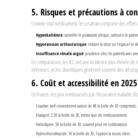
5. Risques et précautions à co
Comme tout médicament, le
Losartan
comporte des effets 
Hyperkaliémie
: surveiller le potassium sérique, surtout si le pa
Hypotension orthostatique
: réduire la dose ou l'espacer le dé
Insuffisance rénale aiguë
: prudence chez les patients avec une
En comparaison, les IEC ont une incidence plus élevée 
inférieurs, et les diurétiques génèrent souvent des déséqui
6. Coût et accessibilité en 2025
En France, les prix remboursés par l'Assurance maladie (l
Losartan
: tarif conventionné autour de 4€ la boîte de 30 comprimés
Enalapril
: 2,5€ la boîte de 30, même taux de remboursement.
Amlodipine
: 5€ la boîte de 30, souvent prise en combinaison.
Hydrochlorothiazide
: 1€ la boîte de 30, l’option la moins chère.