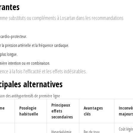
urantes
comme substituts ou compléments à
Losartan
dans les recommandations
 cardio‑protecteur.
 la pression artérielle et la fréquence cardiaque.
plus longue.
emière intention ou en combinaison.
e à la fois l'efficacité et les effets indésirables.
ipales alternatives
on des antihypertensifs de première ligne
Principaux
me
Posologie
Avantages
Inconvé
effets
habituelle
clés
majeur
secondaires
Coût légè
Hyperkaliémie,
Pas de toux,