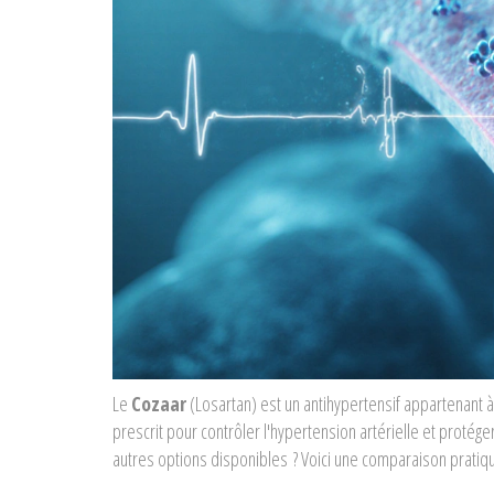
Le
Cozaar
(
Losartan
) est un
antihypertensif appartenant à
prescrit pour contrôler l'hypertension artérielle et protég
autres options disponibles ? Voici une comparaison pratique 