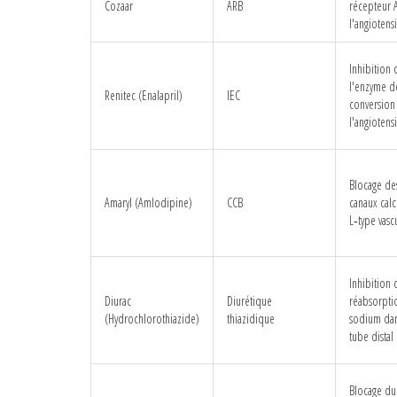
Cozaar
ARB
récepteur 
l'angiotensi
Inhibition 
l'enzyme d
Renitec (Enalapril)
IEC
conversion
l'angiotens
Blocage de
Amaryl (Amlodipine)
CCB
canaux cal
L‑type vasc
Inhibition 
Diurac
Diurétique
réabsorpti
(Hydrochlorothiazide)
thiazidique
sodium dan
tube distal
Blocage du