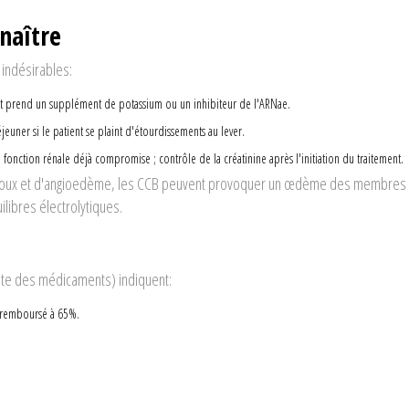
nnaître
indésirables:
tient prend un supplément de potassium ou un inhibiteur de l'ARNae.
jeuner si le patient se plaint d'étourdissements au lever.
 fonction rénale déjà compromise ; contrôle de la créatinine après l'initiation du traitement.
de toux et d'angioedème, les CCB peuvent provoquer un œdème des membres
libres électrolytiques.
iste des médicaments) indiquent:
, remboursé à 65%.