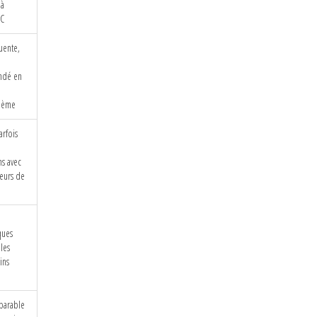
 à
EC
uente,
ndé en
dème
rfois
ns avec
teurs de
ques
les
ins
parable