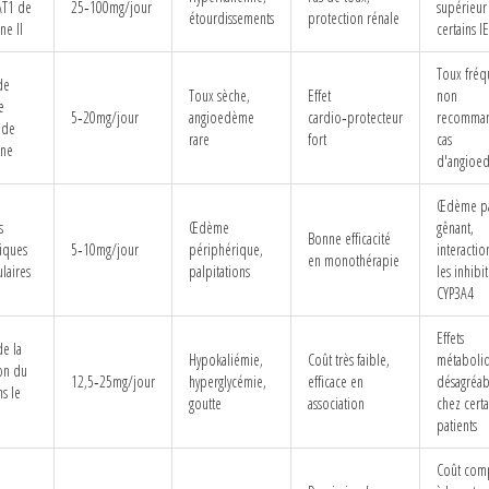
AT1 de
25‑100mg/jour
supérieur
étourdissements
protection rénale
ne II
certains I
Toux fréq
de
Toux sèche,
Effet
non
e
5‑20mg/jour
angioedème
cardio‑protecteur
recomma
 de
rare
fort
cas
ine
d'angioe
Œdème pa
s
Œdème
gênant,
Bonne efficacité
ciques
5‑10mg/jour
périphérique,
interactio
en monothérapie
ulaires
palpitations
les inhibi
CYP3A4
Effets
de la
Hypokaliémie,
Coût très faible,
métaboli
on du
12,5‑25mg/jour
hyperglycémie,
efficace en
désagréab
s le
goutte
association
chez certa
patients
Coût com