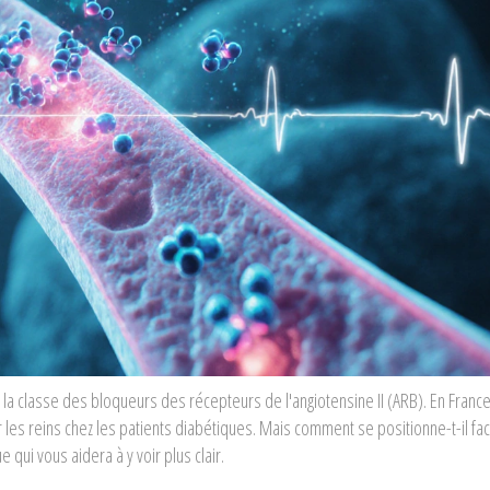
 la classe des bloqueurs des récepteurs de l'angiotensine II (ARB)
. En France
er les reins chez les patients diabétiques. Mais comment se positionne-t-il fa
qui vous aidera à y voir plus clair.