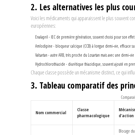
2. Les alternatives les plus co
Voici les médicaments qui apparaissent le plus souvent 
européennes:
Enalapril
- IEC de première génération, souvent choisi pour son effet
Amlodipine
- bloqueur calcique (CCB) à longue demi‑vie, efficace sur
Valsartan
- autre ARB, très proche du
Losartan
mais avec une demi‑vie 
Hydrochlorothiazide
- diurétique thiazidique, souvent ajouté en pr
Chaque classe possède un mécanisme distinct, ce qui influenc
3. Tableau comparatif des princ
Comparais
Classe
Mécanis
Nom commercial
pharmacologique
d'action
Blocage du