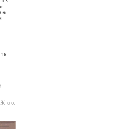
, mais
urs
e en
le
nt le
i
préférence