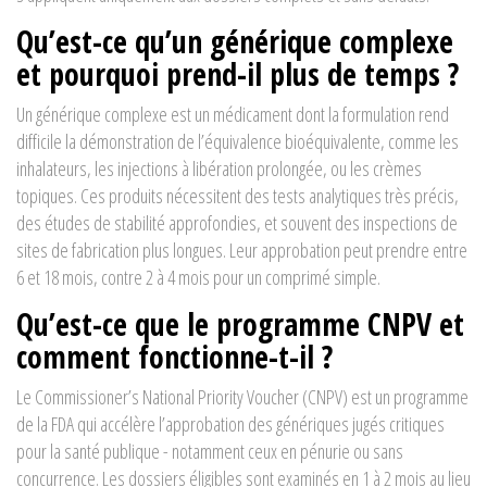
Qu’est-ce qu’un générique complexe
et pourquoi prend-il plus de temps ?
Un générique complexe est un médicament dont la formulation rend
difficile la démonstration de l’équivalence bioéquivalente, comme les
inhalateurs, les injections à libération prolongée, ou les crèmes
topiques. Ces produits nécessitent des tests analytiques très précis,
des études de stabilité approfondies, et souvent des inspections de
sites de fabrication plus longues. Leur approbation peut prendre entre
6 et 18 mois, contre 2 à 4 mois pour un comprimé simple.
Qu’est-ce que le programme CNPV et
comment fonctionne-t-il ?
Le Commissioner’s National Priority Voucher (CNPV) est un programme
de la FDA qui accélère l’approbation des génériques jugés critiques
pour la santé publique - notamment ceux en pénurie ou sans
concurrence. Les dossiers éligibles sont examinés en 1 à 2 mois au lieu