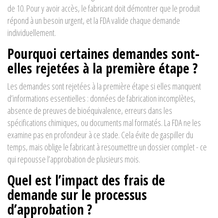
de 10. Pour y avoir accès, le fabricant doit démontrer que le produit
répond à un besoin urgent, et la FDA valide chaque demande
individuellement.
Pourquoi certaines demandes sont-
elles rejetées à la première étape ?
Les demandes sont rejetées à la première étape si elles manquent
d’informations essentielles : données de fabrication incomplètes,
absence de preuves de bioéquivalence, erreurs dans les
spécifications chimiques, ou documents mal formatés. La FDA ne les
examine pas en profondeur à ce stade. Cela évite de gaspiller du
temps, mais oblige le fabricant à resoumettre un dossier complet - ce
qui repousse l’approbation de plusieurs mois.
Quel est l’impact des frais de
demande sur le processus
d’approbation ?