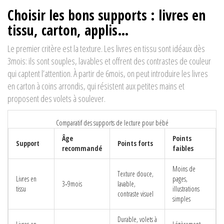
Choisir les bons supports : livres en
tissu, carton, applis…
Le premier critère est la texture. Les
livres en tissu
sont idéaux dès
3mois: ils sont souples, lavables et offrent des contrastes de couleur
qui captent l’attention. À partir de 6mois, on peut introduire les
livres
en carton
à coins arrondis, qui résistent aux petites mains et
proposent des volets à soulever.
Comparatif des supports de lecture pour bébé
Âge
Points
Support
Points forts
recommandé
faibles
Moins de
Texture douce,
Livres en
pages,
3‑9mois
lavable,
tissu
illustrations
contraste visuel
simples
Durable, volets à