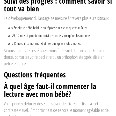
Suivi des progrès : comment savoir si
tout va bien
Le développement du langage se mesure à travers plusieurs signaux:
Vers 6mois: le bébé babille en réponse aux sons que vous faites.
Vers 9‑12mois: il pointe du doigt des objets lorsqu’on les nomme.
Vers 15mois: il comprend et utilise quelques mots simples.
Si vous observez ces étapes, vous êtes sur la bonne voie. En cas de
doute, consultez votre pédiatre ou un orthophoniste spécialisé en
petite enfance.
Questions fréquentes
À quel âge faut‑il commencer la
lecture avec mon bébé?
Vous pouvez débuter dès 3mois avec des livres en tissu à fort
contraste visuel. L’important est de rendre le moment agréable et de