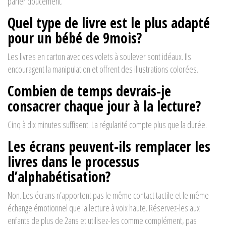
parler doucement.
Quel type de livre est le plus adapté
pour un bébé de 9mois?
Les livres en carton avec des volets à soulever sont idéaux. Ils
encouragent la manipulation et offrent des illustrations colorées.
Combien de temps devrais‑je
consacrer chaque jour à la lecture?
Cinq à dix minutes suffisent. La régularité compte plus que la durée.
Les écrans peuvent‑ils remplacer les
livres dans le processus
d’alphabétisation?
Non. Les écrans n’apportent pas le même contact tactile et le même
échange émotionnel que la lecture à voix haute. Réservez-les aux
enfants de plus de 2ans et utilisez-les comme complément, pas