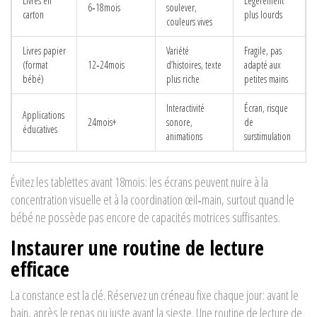
Livres en
Légèrement
6‑18mois
soulever,
carton
plus lourds
couleurs vives
Livres papier
Variété
Fragile, pas
(format
12‑24mois
d’histoires, texte
adapté aux
bébé)
plus riche
petites mains
Interactivité
Écran, risque
Applications
24mois+
sonore,
de
éducatives
animations
surstimulation
Évitez les tablettes avant 18mois: les écrans peuvent nuire à la
concentration visuelle et à la coordination œil‑main, surtout quand le
bébé ne possède pas encore de capacités motrices suffisantes.
Instaurer une routine de lecture
efficace
La constance est la clé. Réservez un créneau fixe chaque jour: avant le
bain, après le repas ou juste avant la sieste. Une
routine de lecture
de