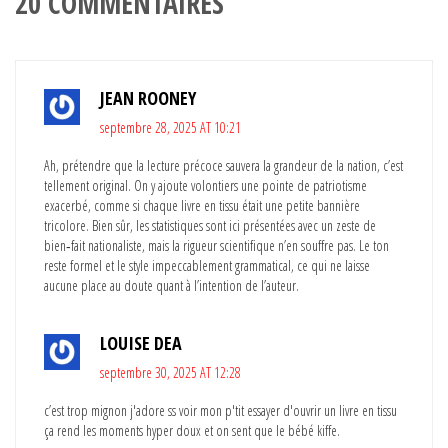
20 COMMENTAIRES
JEAN ROONEY
septembre 28, 2025 AT 10:21
Ah, prétendre que la lecture précoce sauvera la grandeur de la nation, c’est
tellement original. On y ajoute volontiers une pointe de patriotisme
exacerbé, comme si chaque livre en tissu était une petite bannière
tricolore. Bien sûr, les statistiques sont ici présentées avec un zeste de
bien‑fait nationaliste, mais la rigueur scientifique n’en souffre pas. Le ton
reste formel et le style impeccablement grammatical, ce qui ne laisse
aucune place au doute quant à l’intention de l’auteur.
LOUISE DEA
septembre 30, 2025 AT 12:28
c’est trop mignon j'adore ss voir mon p'tit essayer d'ouvrir un livre en tissu
ça rend les moments hyper doux et on sent que le bébé kiffe.