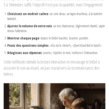
5 à 10minutes suffit; l’objectif n’est pas la quantité, mais l’engagement.
Choisissez un endroit calme
: un coin doux, un tapis moelleux, à la lumière
tamisée.
Ajustez le volume de votre voix
: un ton chaleureux, légèrement chanté, capte
mieux l’attention.
Montrez chaque page
: laissez le bébé toucher, tourner, pointer.
Posez des questions simples
: «Où est le chien?», «Quel bruit fait le train?».
Réagissez aux réponses
: souriez, répétez le mot, renforcez l’interaction.
Cette méthode stimule la
lecture interactive
et encourage le bébé à
associer le son au visuel, un pas crucial vers la reconnaissance des
lettres.