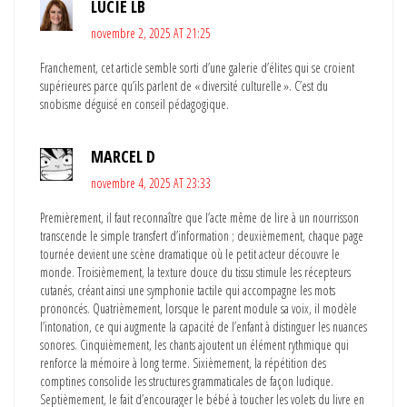
LUCIE LB
novembre 2, 2025 AT 21:25
Franchement, cet article semble sorti d’une galerie d’élites qui se croient
supérieures parce qu’ils parlent de « diversité culturelle ». C’est du
snobisme déguisé en conseil pédagogique.
MARCEL D
novembre 4, 2025 AT 23:33
Premièrement, il faut reconnaître que l’acte même de lire à un nourrisson
transcende le simple transfert d’information ; deuxièmement, chaque page
tournée devient une scène dramatique où le petit acteur découvre le
monde. Troisièmement, la texture douce du tissu stimule les récepteurs
cutanés, créant ainsi une symphonie tactile qui accompagne les mots
prononcés. Quatrièmement, lorsque le parent module sa voix, il modèle
l’intonation, ce qui augmente la capacité de l’enfant à distinguer les nuances
sonores. Cinquièmement, les chants ajoutent un élément rythmique qui
renforce la mémoire à long terme. Sixièmement, la répétition des
comptines consolide les structures grammaticales de façon ludique.
Septièmement, le fait d’encourager le bébé à toucher les volets du livre en