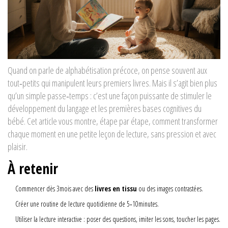
Quand on parle de
alphabétisation précoce
, on pense souvent aux
tout‑petits qui manipulent leurs premiers livres. Mais il s’agit bien plus
qu’un simple passe‑temps : c’est une façon puissante de stimuler le
développement du langage
et les premières bases cognitives du
bébé
. Cet article vous montre, étape par étape, comment transformer
chaque moment en une petite leçon de lecture, sans pression et avec
plaisir.
À retenir
Commencer dès 3mois avec des
livres en tissu
ou des images contrastées.
Créer une
routine de lecture
quotidienne de 5‑10minutes.
Utiliser la
lecture interactive
: poser des questions, imiter les sons, toucher les pages.