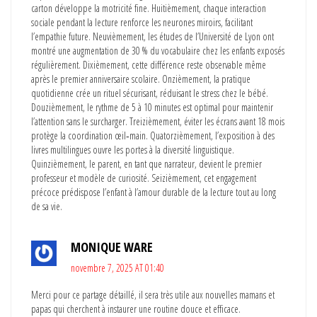
carton développe la motricité fine. Huitièmement, chaque interaction
sociale pendant la lecture renforce les neurones miroirs, facilitant
l’empathie future. Neuvièmement, les études de l’Université de Lyon ont
montré une augmentation de 30 % du vocabulaire chez les enfants exposés
régulièrement. Dixièmement, cette différence reste observable même
après le premier anniversaire scolaire. Onzièmement, la pratique
quotidienne crée un rituel sécurisant, réduisant le stress chez le bébé.
Douzièmement, le rythme de 5 à 10 minutes est optimal pour maintenir
l’attention sans le surcharger. Treizièmement, éviter les écrans avant 18 mois
protège la coordination œil‑main. Quatorzièmement, l’exposition à des
livres multilingues ouvre les portes à la diversité linguistique.
Quinzièmement, le parent, en tant que narrateur, devient le premier
professeur et modèle de curiosité. Seizièmement, cet engagement
précoce prédispose l’enfant à l’amour durable de la lecture tout au long
de sa vie.
MONIQUE WARE
novembre 7, 2025 AT 01:40
Merci pour ce partage détaillé, il sera très utile aux nouvelles mamans et
papas qui cherchent à instaurer une routine douce et efficace.