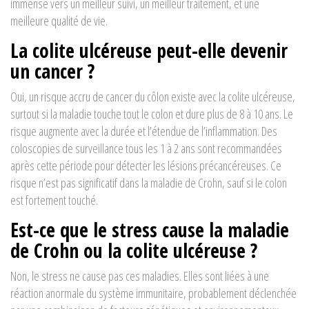
immense vers un meilleur suivi, un meilleur traitement, et une
meilleure qualité de vie.
La colite ulcéreuse peut-elle devenir
un cancer ?
Oui, un risque accru de cancer du côlon existe avec la colite ulcéreuse,
surtout si la maladie touche tout le colon et dure plus de 8 à 10 ans. Le
risque augmente avec la durée et l’étendue de l’inflammation. Des
coloscopies de surveillance tous les 1 à 2 ans sont recommandées
après cette période pour détecter les lésions précancéreuses. Ce
risque n’est pas significatif dans la maladie de Crohn, sauf si le colon
est fortement touché.
Est-ce que le stress cause la maladie
de Crohn ou la colite ulcéreuse ?
Non, le stress ne cause pas ces maladies. Elles sont liées à une
réaction anormale du système immunitaire, probablement déclenchée