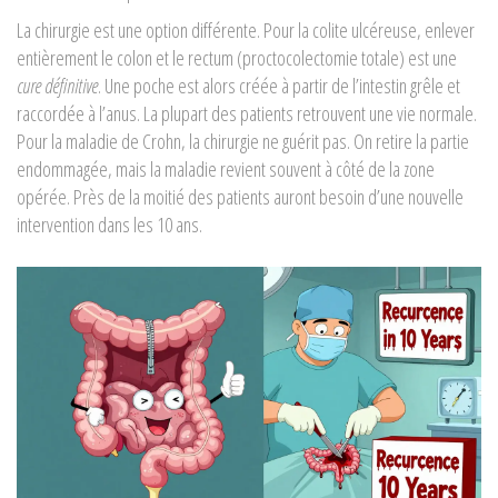
La chirurgie est une option différente. Pour la colite ulcéreuse, enlever
entièrement le colon et le rectum (proctocolectomie totale) est une
cure définitive
. Une poche est alors créée à partir de l’intestin grêle et
raccordée à l’anus. La plupart des patients retrouvent une vie normale.
Pour la maladie de Crohn, la chirurgie ne guérit pas. On retire la partie
endommagée, mais la maladie revient souvent à côté de la zone
opérée. Près de la moitié des patients auront besoin d’une nouvelle
intervention dans les 10 ans.