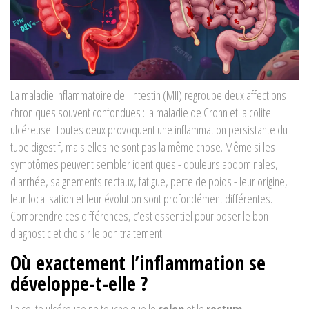
La maladie inflammatoire de l'intestin (MII) regroupe deux affections
chroniques souvent confondues : la maladie de Crohn et la colite
ulcéreuse. Toutes deux provoquent une inflammation persistante du
tube digestif, mais elles ne sont pas la même chose. Même si les
symptômes peuvent sembler identiques - douleurs abdominales,
diarrhée, saignements rectaux, fatigue, perte de poids - leur origine,
leur localisation et leur évolution sont profondément différentes.
Comprendre ces différences, c’est essentiel pour poser le bon
diagnostic et choisir le bon traitement.
Où exactement l’inflammation se
développe-t-elle ?