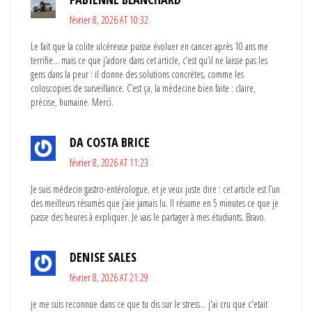
février 8, 2026 AT 10:32
Le fait que la colite ulcéreuse puisse évoluer en cancer après 10 ans me
terrifie… mais ce que j’adore dans cet article, c’est qu’il ne laisse pas les
gens dans la peur : il donne des solutions concrètes, comme les
coloscopies de surveillance. C’est ça, la médecine bien faite : claire,
précise, humaine. Merci.
DA COSTA BRICE
février 8, 2026 AT 11:23
Je suis médecin gastro-entérologue, et je veux juste dire : cet article est l’un
des meilleurs résumés que j’aie jamais lu. Il résume en 5 minutes ce que je
passe des heures à expliquer. Je vais le partager à mes étudiants. Bravo.
DENISE SALES
février 8, 2026 AT 21:29
je me suis reconnue dans ce que tu dis sur le stress... j'ai cru que c'etait