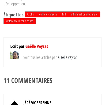
développement.
Étiquettes:
Crohn
colite ulcéreuse
MII
inflammation intestinale
différences Crohn colite
Ecrit par
Gaëlle Veyrat
Voir tous les articles par:
Gaëlle Veyrat
11 COMMENTAIRES
JÉRÉMY SERENNE