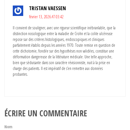
TRISTAN VAESSEN
février 13, 2026 AT 03:42
Il convient de souligner, avec une rigueur scientifique inébranlable, que la
distinction nosologique entre la maladie de Crohn et la colite ulcéreuse
repose sur des critères histologiques, endoscopiques et cliniques
parfaitement établis depuis les années 1970. Toute remise en question de
cette dichotomie, fondée sur des hypothèses non validées, constitue une
déformation dangereuse de la littérature médicale. Une telle approche,
bien que séduisante dans son caractère révisionniste, nuit à la prise en
charge des patients. Il est impératif de s’en remettre aux données
probantes.
ÉCRIRE UN COMMENTAIRE
Nom