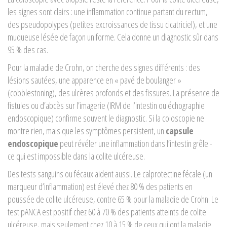
les signes sont clairs : une inflammation continue partant du rectum,
des pseudopolypes (petites excroissances de tissu cicatriciel), et une
muqueuse lésée de façon uniforme. Cela donne un diagnostic sûr dans
95 % des cas.
Pour la maladie de Crohn, on cherche des signes différents : des
lésions sautées, une apparence en « pavé de boulanger »
(cobblestoning), des ulcères profonds et des fissures. La présence de
fistules ou d’abcès sur l’imagerie (IRM de l’intestin ou échographie
endoscopique) confirme souvent le diagnostic. Si la coloscopie ne
montre rien, mais que les symptômes persistent, un
capsule
endoscopique
peut révéler une inflammation dans l’intestin grêle -
ce qui est impossible dans la colite ulcéreuse.
Des tests sanguins ou fécaux aident aussi. Le calprotectine fécale (un
marqueur d’inflammation) est élevé chez 80 % des patients en
poussée de colite ulcéreuse, contre 65 % pour la maladie de Crohn. Le
test pANCA est positif chez 60 à 70 % des patients atteints de colite
ulcéreuse, mais seulement chez 10 à 15 % de ceux qui ont la maladie