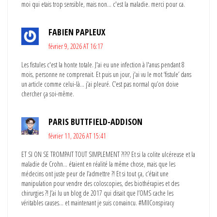
moi qui etais trop sensible, mais non... c'est la maladie. merci pour ca.
FABIEN PAPLEUX
février 9, 2026 AT 16:17
Les fistules c'est la honte totale. J'ai eu une infection à l'anus pendant 8
mois, personne ne comprenait. Et puis un jour, j'ai vu le mot ‘fistule’ dans
un article comme celui-là… j’ai pleuré. C’est pas normal qu’on doive
chercher ça soi-même.
PARIS BUTTFIELD-ADDISON
février 11, 2026 AT 15:41
ET SI ON SE TROMPAIT TOUT SIMPLEMENT ?!?!? Et si la colite ulcéreuse et la
maladie de Crohn… étaient en réalité la même chose, mais que les
médecins ont juste peur de l’admettre ?! Et si tout ça, c’était une
manipulation pour vendre des coloscopies, des biothérapies et des
chirurgies ?! J’ai lu un blog de 2017 qui disait que l’OMS cache les
véritables causes… et maintenant je suis convaincu. #MIIConspiracy