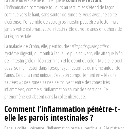
La colite ulcéreuse ne touche que le
colon
et le
rectum
.
L’inflammation commence toujours au rectum et s’étend de façon
continue vers le haut, sans sauter de zones. Si vous avez une colite
ulcéreuse, l’ensemble de votre gros intestin peut être affecté, mais
jamais votre estomac, votre intestin grêle ou votre anus en dehors de
la région rectale.
La maladie de Crohn, elle, peut toucher
n’importe quelle partie
du
système digestif, du mouth à l’anus. Le plus souvent, elle attaque la fin
de l’intestin grêle (l’iléon terminal) et le début du colon. Mais elle peut
aussi se manifester dans l’œsophage, l’estomac ou même autour de
l’anus. Ce qui la rend unique, c’est son comportement en « lésions
sautées » : des zones saines se trouvent entre des zones très
inflammées, comme si l’inflammation sautait des sections. Ce
phénomène est absent dans la colite ulcéreuse.
Comment l’inflammation pénètre-t-
elle les parois intestinales ?
Dans la colite ulcéreuse, l’inflammation reste superficielle. Elle n’atteint