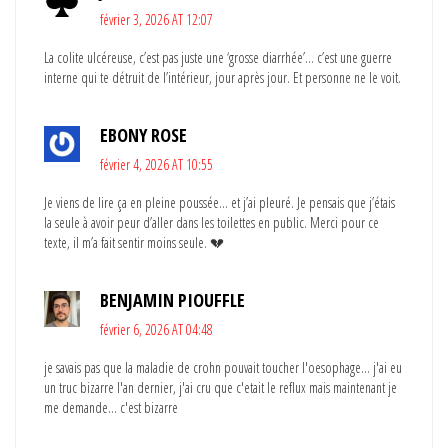
février 3, 2026 AT 12:07
La colite ulcéreuse, c’est pas juste une ‘grosse diarrhée’… c’est une guerre
interne qui te détruit de l’intérieur, jour après jour. Et personne ne le voit.
EBONY ROSE
février 4, 2026 AT 10:55
Je viens de lire ça en pleine poussée… et j’ai pleuré. Je pensais que j’étais
la seule à avoir peur d’aller dans les toilettes en public. Merci pour ce
texte, il m’a fait sentir moins seule. 💔
BENJAMIN PIOUFFLE
février 6, 2026 AT 04:48
je savais pas que la maladie de crohn pouvait toucher l'oesophage... j'ai eu
un truc bizarre l'an dernier, j'ai cru que c'etait le reflux mais maintenant je
me demande... c'est bizarre