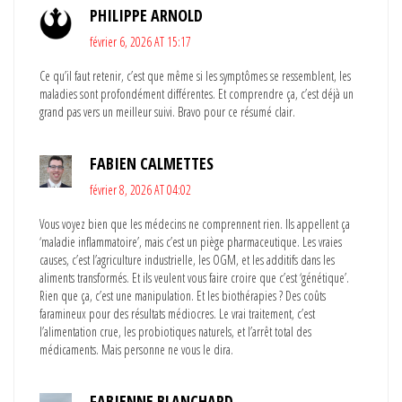
PHILIPPE ARNOLD
février 6, 2026 AT 15:17
Ce qu’il faut retenir, c’est que même si les symptômes se ressemblent, les
maladies sont profondément différentes. Et comprendre ça, c’est déjà un
grand pas vers un meilleur suivi. Bravo pour ce résumé clair.
FABIEN CALMETTES
février 8, 2026 AT 04:02
Vous voyez bien que les médecins ne comprennent rien. Ils appellent ça
‘maladie inflammatoire’, mais c’est un piège pharmaceutique. Les vraies
causes, c’est l’agriculture industrielle, les OGM, et les additifs dans les
aliments transformés. Et ils veulent vous faire croire que c’est ‘génétique’.
Rien que ça, c’est une manipulation. Et les biothérapies ? Des coûts
faramineux pour des résultats médiocres. Le vrai traitement, c’est
l’alimentation crue, les probiotiques naturels, et l’arrêt total des
médicaments. Mais personne ne vous le dira.
FABIENNE BLANCHARD