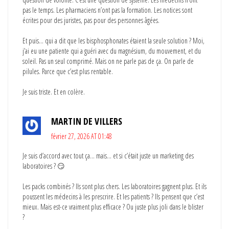
pas le temps. Les pharmaciens n’ont pas la formation. Les notices sont
écrites pour des juristes, pas pour des personnes âgées.
Et puis… qui a dit que les bisphosphonates étaient la seule solution ? Moi,
j’ai eu une patiente qui a guéri avec du magnésium, du mouvement, et du
soleil. Pas un seul comprimé. Mais on ne parle pas de ça. On parle de
pilules. Parce que c’est plus rentable.
Je suis triste. Et en colère.
MARTIN DE VILLERS
février 27, 2026 AT 01:48
Je suis d’accord avec tout ça… mais… et si c’était juste un marketing des
laboratoires ? 😏
Les packs combinés ? Ils sont plus chers. Les laboratoires gagnent plus. Et ils
poussent les médecins à les prescrire. Et les patients ? Ils pensent que c’est
mieux. Mais est-ce vraiment plus efficace ? Ou juste plus joli dans le blister
?