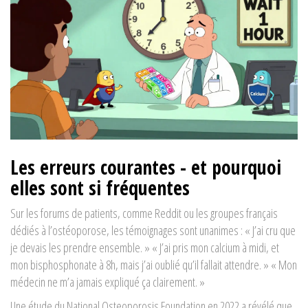
Les erreurs courantes - et pourquoi
elles sont si fréquentes
Sur les forums de patients, comme Reddit ou les groupes français
dédiés à l’ostéoporose, les témoignages sont unanimes : « J’ai cru que
je devais les prendre ensemble. » « J’ai pris mon calcium à midi, et
mon bisphosphonate à 8h, mais j’ai oublié qu’il fallait attendre. » « Mon
médecin ne m’a jamais expliqué ça clairement. »
Une étude du National Osteoporosis Foundation en 2022 a révélé que