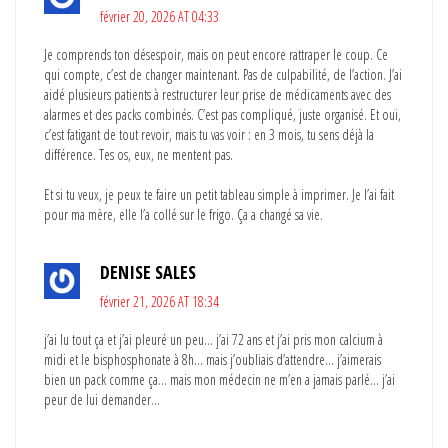
février 20, 2026 AT 04:33
Je comprends ton désespoir, mais on peut encore rattraper le coup. Ce
qui compte, c’est de changer maintenant. Pas de culpabilité, de l’action. J’ai
aidé plusieurs patients à restructurer leur prise de médicaments avec des
alarmes et des packs combinés. C’est pas compliqué, juste organisé. Et oui,
c’est fatigant de tout revoir, mais tu vas voir : en 3 mois, tu sens déjà la
différence. Tes os, eux, ne mentent pas.
Et si tu veux, je peux te faire un petit tableau simple à imprimer. Je l’ai fait
pour ma mère, elle l’a collé sur le frigo. Ça a changé sa vie.
DENISE SALES
février 21, 2026 AT 18:34
j’ai lu tout ça et j’ai pleuré un peu… j’ai 72 ans et j’ai pris mon calcium à
midi et le bisphosphonate à 8h… mais j’oubliais d’attendre… j’aimerais
bien un pack comme ça… mais mon médecin ne m’en a jamais parlé… j’ai
peur de lui demander…