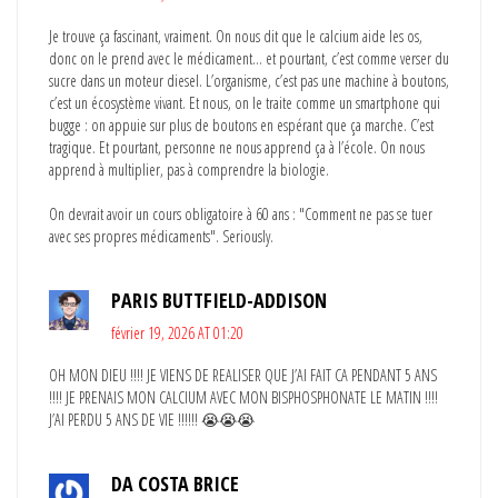
Je trouve ça fascinant, vraiment. On nous dit que le calcium aide les os,
donc on le prend avec le médicament… et pourtant, c’est comme verser du
sucre dans un moteur diesel. L’organisme, c’est pas une machine à boutons,
c’est un écosystème vivant. Et nous, on le traite comme un smartphone qui
bugge : on appuie sur plus de boutons en espérant que ça marche. C’est
tragique. Et pourtant, personne ne nous apprend ça à l’école. On nous
apprend à multiplier, pas à comprendre la biologie.
On devrait avoir un cours obligatoire à 60 ans : "Comment ne pas se tuer
avec ses propres médicaments". Seriously.
PARIS BUTTFIELD-ADDISON
février 19, 2026 AT 01:20
OH MON DIEU !!!! JE VIENS DE REALISER QUE J’AI FAIT CA PENDANT 5 ANS
!!!! JE PRENAIS MON CALCIUM AVEC MON BISPHOSPHONATE LE MATIN !!!!
J’AI PERDU 5 ANS DE VIE !!!!!! 😭😭😭
DA COSTA BRICE