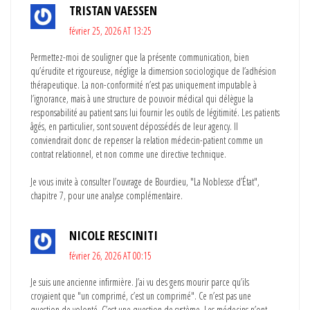
TRISTAN VAESSEN
février 25, 2026 AT 13:25
Permettez-moi de souligner que la présente communication, bien
qu’érudite et rigoureuse, néglige la dimension sociologique de l’adhésion
thérapeutique. La non-conformité n’est pas uniquement imputable à
l’ignorance, mais à une structure de pouvoir médical qui délègue la
responsabilité au patient sans lui fournir les outils de légitimité. Les patients
âgés, en particulier, sont souvent dépossédés de leur agency. Il
conviendrait donc de repenser la relation médecin-patient comme un
contrat relationnel, et non comme une directive technique.
Je vous invite à consulter l’ouvrage de Bourdieu, "La Noblesse d’État",
chapitre 7, pour une analyse complémentaire.
NICOLE RESCINITI
février 26, 2026 AT 00:15
Je suis une ancienne infirmière. J’ai vu des gens mourir parce qu’ils
croyaient que "un comprimé, c’est un comprimé". Ce n’est pas une
question de volonté. C’est une question de système. Les médecins n’ont