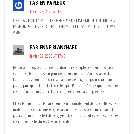
FABIEN PAPLEUX
février 23, 2026 AT 16:09
C’EST LA VIE OU LA MORT LES GENS PAS DE JUSTE MILIEU ON PEUT PAS
FAIRE UN PEU LES DEUX IL FAUT CHOISIR OU TU VAS MOURIR OU TU VAS
VIVRE
FABIENNE BLANCHARD
février 23, 2026 AT 17:48
Je trouve incroyable que des solutions aussi simples existent - les packs
combinés, les rappels par jour de la semaine - et qu’on les laisse dans
l’ombre. C’est comme si on inventait une clé magique pour ouvrir une
porte, puis qu’on la cachait sous le tapis. Pourquoi ? Parce que le système
de santé ne rémunère pas l’efficacité, seulement la complexité ?
Et la vitamine D… on la traite comme un complément de luxe. Elle est le
moteur du calcium. Sans elle, le calcium, c’est du sable dans un sac. Et
pourtant, un simple test de sang, gratuit, et on pourrait éviter des dizaines
de milliers de fractures. C’est une honte.