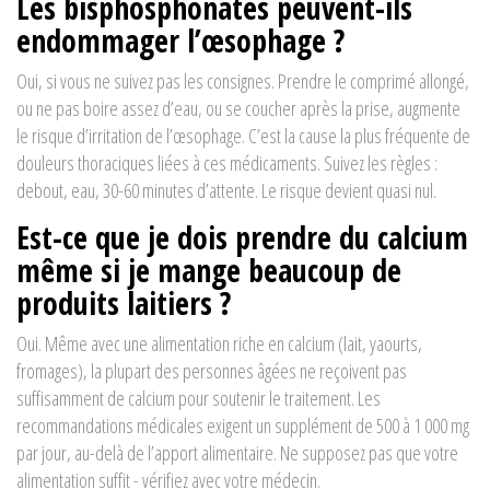
Les bisphosphonates peuvent-ils
endommager l’œsophage ?
Oui, si vous ne suivez pas les consignes. Prendre le comprimé allongé,
ou ne pas boire assez d’eau, ou se coucher après la prise, augmente
le risque d’irritation de l’œsophage. C’est la cause la plus fréquente de
douleurs thoraciques liées à ces médicaments. Suivez les règles :
debout, eau, 30-60 minutes d’attente. Le risque devient quasi nul.
Est-ce que je dois prendre du calcium
même si je mange beaucoup de
produits laitiers ?
Oui. Même avec une alimentation riche en calcium (lait, yaourts,
fromages), la plupart des personnes âgées ne reçoivent pas
suffisamment de calcium pour soutenir le traitement. Les
recommandations médicales exigent un supplément de 500 à 1 000 mg
par jour, au-delà de l’apport alimentaire. Ne supposez pas que votre
alimentation suffit - vérifiez avec votre médecin.