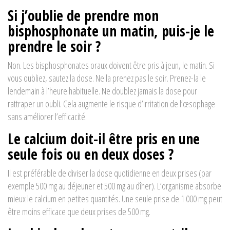
Si j’oublie de prendre mon
bisphosphonate un matin, puis-je le
prendre le soir ?
Non. Les bisphosphonates oraux doivent être pris à jeun, le matin. Si
vous oubliez, sautez la dose. Ne la prenez pas le soir. Prenez-la le
lendemain à l’heure habituelle. Ne doublez jamais la dose pour
rattraper un oubli. Cela augmente le risque d’irritation de l’œsophage
sans améliorer l’efficacité.
Le calcium doit-il être pris en une
seule fois ou en deux doses ?
Il est préférable de diviser la dose quotidienne en deux prises (par
exemple 500 mg au déjeuner et 500 mg au dîner). L’organisme absorbe
mieux le calcium en petites quantités. Une seule prise de 1 000 mg peut
être moins efficace que deux prises de 500 mg.