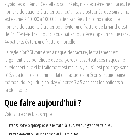
atypiques du fémur. Ces effets sont réels, mais extrêmement rares. Le
nombre de patients à traiter pour qu’un cas d’ostéonécrose survienne
est estimé à 10 000 à 100 000 patient-années. En comparaison, le
nombre de patients à traiter pour éviter une fracture de la hanche est
de 44. C’est-à-dire : pour chaque patient qui développe un risque rare,
44 patients évitent une fracture mortelle.
La règle d’or ? Si vous êtes à risque de fracture, le traitement est
largement plus bénéfique que dangereux. Et surtout : ces risques ne
surviennent que si le traitement est mal suivi, ou s’il est prolongé sans
réévaluation. Les recommandations actuelles préconisent une pause
thérapeutique (« drug holiday ») après 3 à 5 ans chez les patients à
faible risque.
Que faire aujourd’hui ?
Voici votre checklist simple :
Prenez votre bisphosphonate le matin, à jeun, avec un grand verre d’eau.
Restez debout ou assis pendant 30 à 60 minutes.