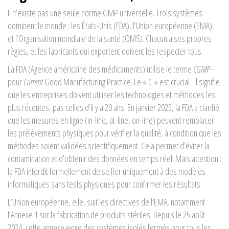
Il n’existe pas une seule norme GMP universelle. Trois systèmes
dominent le monde : les États-Unis (FDA), l’Union européenne (EMA),
et l’Organisation mondiale de la santé (OMS). Chacun a ses propres
règles, et les fabricants qui exportent doivent les respecter tous.
La FDA (Agence américaine des médicaments) utilise le terme
CGMP
-
pour
Current
Good Manufacturing Practice. Le « C » est crucial : il signifie
que les entreprises doivent utiliser les technologies et méthodes les
plus récentes, pas celles d’il y a 20 ans. En janvier 2025, la FDA a clarifié
que les mesures en ligne (in-line, at-line, on-line) peuvent remplacer
les prélèvements physiques pour vérifier la qualité, à condition que les
méthodes soient validées scientifiquement. Cela permet d’éviter la
contamination et d’obtenir des données en temps réel. Mais attention :
la FDA interdit formellement de se fier uniquement à des modèles
informatiques sans tests physiques pour confirmer les résultats.
L’Union européenne, elle, suit les directives de l’EMA, notamment
l’Annexe 1 sur la fabrication de produits stériles. Depuis le 25 août
2024, cette annexe exige des systèmes isolés fermés pour tous les