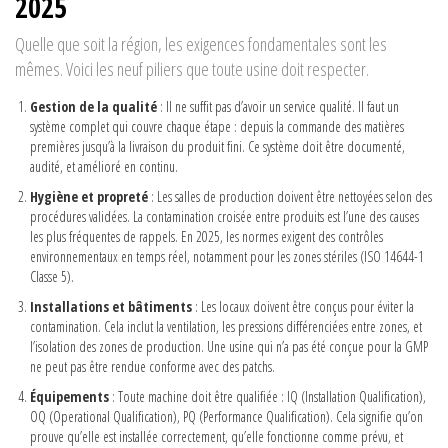
2025
Quelle que soit la région, les exigences fondamentales sont les
mêmes. Voici les neuf piliers que toute usine doit respecter.
Gestion de la qualité
: Il ne suffit pas d’avoir un service qualité. Il faut un
système complet qui couvre chaque étape : depuis la commande des matières
premières jusqu’à la livraison du produit fini. Ce système doit être documenté,
audité, et amélioré en continu.
Hygiène et propreté
: Les salles de production doivent être nettoyées selon des
procédures validées. La contamination croisée entre produits est l’une des causes
les plus fréquentes de rappels. En 2025, les normes exigent des contrôles
environnementaux en temps réel, notamment pour les zones stériles (ISO 14644-1
Classe 5).
Installations et bâtiments
: Les locaux doivent être conçus pour éviter la
contamination. Cela inclut la ventilation, les pressions différenciées entre zones, et
l’isolation des zones de production. Une usine qui n’a pas été conçue pour la GMP
ne peut pas être rendue conforme avec des patchs.
Équipements
: Toute machine doit être qualifiée : IQ (Installation Qualification),
OQ (Operational Qualification), PQ (Performance Qualification). Cela signifie qu’on
prouve qu’elle est installée correctement, qu’elle fonctionne comme prévu, et