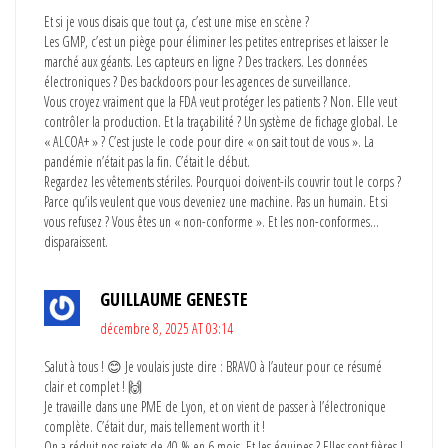
Et si je vous disais que tout ça, c’est une mise en scène ?
Les GMP, c’est un piège pour éliminer les petites entreprises et laisser le
marché aux géants. Les capteurs en ligne ? Des trackers. Les données
électroniques ? Des backdoors pour les agences de surveillance.
Vous croyez vraiment que la FDA veut protéger les patients ? Non. Elle veut
contrôler la production. Et la traçabilité ? Un système de fichage global. Le
« ALCOA+ » ? C’est juste le code pour dire « on sait tout de vous ». La
pandémie n’était pas la fin. C’était le début.
Regardez les vêtements stériles. Pourquoi doivent-ils couvrir tout le corps ?
Parce qu’ils veulent que vous deveniez une machine. Pas un humain. Et si
vous refusez ? Vous êtes un « non-conforme ». Et les non-conformes…
disparaissent.
GUILLAUME GENESTE
décembre 8, 2025 AT 03:14
Salut à tous ! 😊 Je voulais juste dire : BRAVO à l’auteur pour ce résumé
clair et complet ! 🙌
Je travaille dans une PME de Lyon, et on vient de passer à l’électronique
complète. C’était dur, mais tellement worth it !
On a réduit nos rejets de 40 % en 6 mois. Et les équipes ? Elles sont fières !