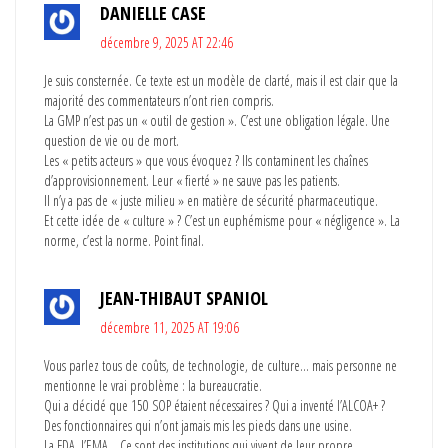
DANIELLE CASE
décembre 9, 2025 AT 22:46
Je suis consternée. Ce texte est un modèle de clarté, mais il est clair que la
majorité des commentateurs n’ont rien compris.
La GMP n’est pas un « outil de gestion ». C’est une obligation légale. Une
question de vie ou de mort.
Les « petits acteurs » que vous évoquez ? Ils contaminent les chaînes
d’approvisionnement. Leur « fierté » ne sauve pas les patients.
Il n’y a pas de « juste milieu » en matière de sécurité pharmaceutique.
Et cette idée de « culture » ? C’est un euphémisme pour « négligence ». La
norme, c’est la norme. Point final.
JEAN-THIBAUT SPANIOL
décembre 11, 2025 AT 19:06
Vous parlez tous de coûts, de technologie, de culture… mais personne ne
mentionne le vrai problème : la bureaucratie.
Qui a décidé que 150 SOP étaient nécessaires ? Qui a inventé l’ALCOA+ ?
Des fonctionnaires qui n’ont jamais mis les pieds dans une usine.
La FDA, l’EMA… Ce sont des institutions qui vivent de leur propre