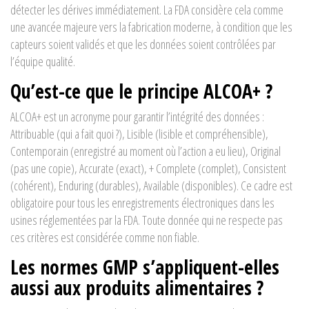
détecter les dérives immédiatement. La FDA considère cela comme
une avancée majeure vers la fabrication moderne, à condition que les
capteurs soient validés et que les données soient contrôlées par
l’équipe qualité.
Qu’est-ce que le principe ALCOA+ ?
ALCOA+ est un acronyme pour garantir l’intégrité des données :
Attribuable (qui a fait quoi ?), Lisible (lisible et compréhensible),
Contemporain (enregistré au moment où l’action a eu lieu), Original
(pas une copie), Accurate (exact), + Complete (complet), Consistent
(cohérent), Enduring (durables), Available (disponibles). Ce cadre est
obligatoire pour tous les enregistrements électroniques dans les
usines réglementées par la FDA. Toute donnée qui ne respecte pas
ces critères est considérée comme non fiable.
Les normes GMP s’appliquent-elles
aussi aux produits alimentaires ?