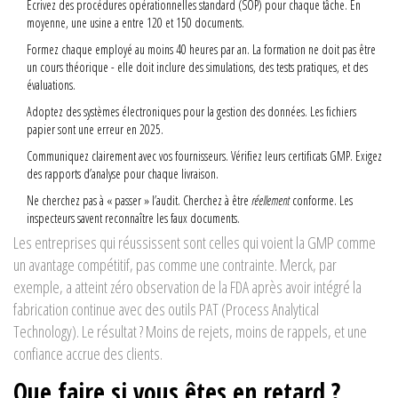
Écrivez des procédures opérationnelles standard (SOP) pour chaque tâche. En
moyenne, une usine a entre 120 et 150 documents.
Formez chaque employé au moins 40 heures par an. La formation ne doit pas être
un cours théorique - elle doit inclure des simulations, des tests pratiques, et des
évaluations.
Adoptez des systèmes électroniques pour la gestion des données. Les fichiers
papier sont une erreur en 2025.
Communiquez clairement avec vos fournisseurs. Vérifiez leurs certificats GMP. Exigez
des rapports d’analyse pour chaque livraison.
Ne cherchez pas à « passer » l’audit. Cherchez à être
réellement
conforme. Les
inspecteurs savent reconnaître les faux documents.
Les entreprises qui réussissent sont celles qui voient la GMP comme
un avantage compétitif, pas comme une contrainte. Merck, par
exemple, a atteint zéro observation de la FDA après avoir intégré la
fabrication continue avec des outils PAT (Process Analytical
Technology). Le résultat ? Moins de rejets, moins de rappels, et une
confiance accrue des clients.
Que faire si vous êtes en retard ?