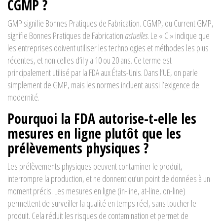
CGMP ?
GMP signifie Bonnes Pratiques de Fabrication. CGMP, ou Current GMP,
signifie Bonnes Pratiques de Fabrication
actuelles
. Le « C » indique que
les entreprises doivent utiliser les technologies et méthodes les plus
récentes, et non celles d’il y a 10 ou 20 ans. Ce terme est
principalement utilisé par la FDA aux États-Unis. Dans l’UE, on parle
simplement de GMP, mais les normes incluent aussi l’exigence de
modernité.
Pourquoi la FDA autorise-t-elle les
mesures en ligne plutôt que les
prélèvements physiques ?
Les prélèvements physiques peuvent contaminer le produit,
interrompre la production, et ne donnent qu’un point de données à un
moment précis. Les mesures en ligne (in-line, at-line, on-line)
permettent de surveiller la qualité en temps réel, sans toucher le
produit. Cela réduit les risques de contamination et permet de