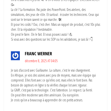
🥳
La clé ? La formation. Pas juste des PowerPoint. Des ateliers, des
simulations, des jeux de rôle. Et surtout : écouter les techniciens. Ceux qui
sont sur le terrain savent ce qui marche. 🛠️
Et pour les coûts ? Oui, c’est cher. Mais un rappel de produit, c’est 10x plus
cher. Et la réputation ? Inestimable.
On peut le faire. On le fait. Et vous pouvez aussi ! 💪
Si vous avez des questions sur les SOP ou les validations, je suis là ! 👇
FRANC WERNER
décembre 8, 2025 AT 04:05
Je suis d’accord avec Guillaume. La culture, c’est le vrai changement.
En Afrique, je vois des usines avec peu de moyens, mais une équipe qui
comprend. Elles font avec ce qu’elles ont, mais elles le font bien. Pas
besoin de capteurs en ligne si tu vérifies chaque lot avec rigueur.
La GMP, c’est pas la technologie. C’est l’attention. Le respect. La fierté.
On peut être moderne sans être américain. Ou européen.
Je crois qu’on a beaucoup à apprendre de ces petits acteurs.