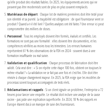
qu’elle produit des résultats fiables. En 2025, les équipements anciens qui ne
peuvent pas être modernisés sont de plus en plus souvent remplacés.
Matériaux de départ
: Chaque lot de matières premières doit être testé pour
son identité et sa pureté. La traçabilité est obligatoire : de quel fournisseur vient ce
produit ? Quand a-t-il été livré ? Quelles analyses ont été faites ? Une erreur ici peut
compromettre des milliers de doses.
Personnel
: Tous les employés doivent être formés, évalués et certifiés. Les
formations ne sont pas une formalité : elles doivent être documentées, et les
compétences vérifiées au moins tous les trimestres. Les erreurs humaines
représentent 61 % des observations de la FDA en 2024 - souvent dues à une
formation insuffisante ou mal suivie.
Validation et qualification
: Chaque processus de fabrication doit être
validé. Cela veut dire : « Si on répète cette étape 100 fois, obtient-on toujours le
même résultat ? » La validation ne se fait pas une fois et c’est fini. Elle doit être
révisée à chaque changement majeur. En 2025, la FDA exige que les modèles de
processus soient toujours accompagnés de tests réels.
Réclamations et rappels
: Si un client signale un problème, l’entreprise a 72
heures pour lancer une enquête. Le résultat doit inclure une analyse de la cause
racine - pas juste une explication superficielle. En 2024, 18 % des rappels en
Europe étaient dus à un manque de suivi des fournisseurs.