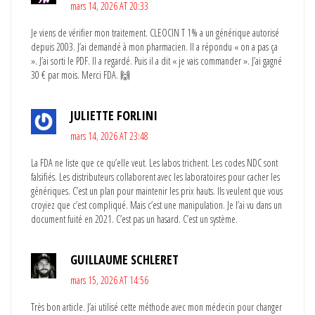
mars 14, 2026 AT 20:33
Je viens de vérifier mon traitement. CLEOCIN T 1% a un générique autorisé
depuis 2003. J’ai demandé à mon pharmacien. Il a répondu « on a pas ça
». J’ai sorti le PDF. Il a regardé. Puis il a dit « je vais commander ». J’ai gagné
30 € par mois. Merci FDA. 🙌
JULIETTE FORLINI
mars 14, 2026 AT 23:48
La FDA ne liste que ce qu’elle veut. Les labos trichent. Les codes NDC sont
falsifiés. Les distributeurs collaborent avec les laboratoires pour cacher les
génériques. C’est un plan pour maintenir les prix hauts. Ils veulent que vous
croyiez que c’est compliqué. Mais c’est une manipulation. Je l’ai vu dans un
document fuité en 2021. C’est pas un hasard. C’est un système.
GUILLAUME SCHLERET
mars 15, 2026 AT 14:56
Très bon article. J’ai utilisé cette méthode avec mon médecin pour changer