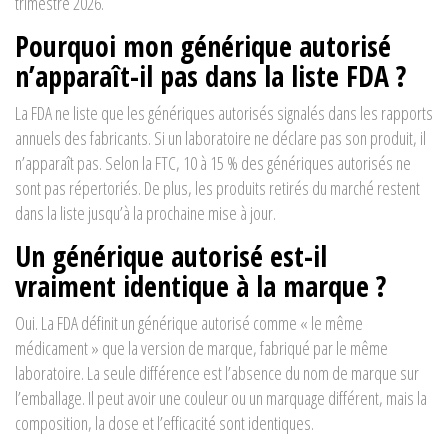
trimestre 2026.
Pourquoi mon générique autorisé
n’apparaît-il pas dans la liste FDA ?
La FDA ne liste que les génériques autorisés signalés dans les rapports
annuels des fabricants. Si un laboratoire ne déclare pas son produit, il
n’apparaît pas. Selon la FTC, 10 à 15 % des génériques autorisés ne
sont pas répertoriés. De plus, les produits retirés du marché restent
dans la liste jusqu’à la prochaine mise à jour.
Un générique autorisé est-il
vraiment identique à la marque ?
Oui. La FDA définit un générique autorisé comme « le même
médicament » que la version de marque, fabriqué par le même
laboratoire. La seule différence est l’absence du nom de marque sur
l’emballage. Il peut avoir une couleur ou un marquage différent, mais la
composition, la dose et l’efficacité sont identiques.