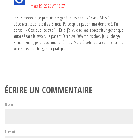
mars 19, 2026 AT 18:37
Je suis médecin. Je prescris des génériques depuis 15 ans. Mais j’ai
découvert cette liste il y a 6 mois. Parce qu’un patient m’a demandé. J’ai
pensé : « C’est quoi ce truc ? » Et là, j’ai vu que j’avais prescrit un générique
autorisé sans le savoir. Le patient l’a trouvé 40% moins cher. Je l’ai changé.
Et maintenant, je le recommande à tous. Merci à celui qui a écrit cet article.
Vous venez de changer ma pratique.
ÉCRIRE UN COMMENTAIRE
Nom
E-mail