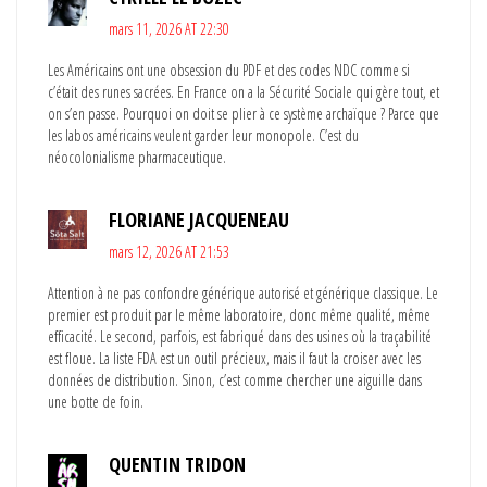
mars 11, 2026 AT 22:30
Les Américains ont une obsession du PDF et des codes NDC comme si
c’était des runes sacrées. En France on a la Sécurité Sociale qui gère tout, et
on s’en passe. Pourquoi on doit se plier à ce système archaïque ? Parce que
les labos américains veulent garder leur monopole. C’est du
néocolonialisme pharmaceutique.
FLORIANE JACQUENEAU
mars 12, 2026 AT 21:53
Attention à ne pas confondre générique autorisé et générique classique. Le
premier est produit par le même laboratoire, donc même qualité, même
efficacité. Le second, parfois, est fabriqué dans des usines où la traçabilité
est floue. La liste FDA est un outil précieux, mais il faut la croiser avec les
données de distribution. Sinon, c’est comme chercher une aiguille dans
une botte de foin.
QUENTIN TRIDON