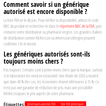
Comment savoir si un générique
autorisé est encore disponible ?
La liste FDA ne le dit pas. Pour vérifier la disponibilité, utilisez le code
NDC du produit et recherchez-le dans le
répertoire NDC de la FDA
, puis
contactez votre distributeur ou pharmacie en gros. Les grandes chaînes
de distribution comme McKesson ou AmerisourceBergen peuvent
confirmer s’ils le livrent.
Les génériques autorisés sont-ils
toujours moins chers ?
Pas toujours. Certains sont à peine moins chers que la marque, surtout
si le laboratoire les vend en exclusivité. Une étude de 2020 a montré
que dans 40 % des cas, les économies étaient inférieures à 15 %. Ce
n’est pas une garantie de réduction de prix, mais une possibilité.
Vérifiez toujours le prix auprès de votre pharmacie.
Étiquettes:
génériques autorisés FDA
liste FDA génériques