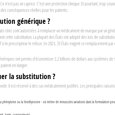
. Ce n’est pas un caprice. C’est une protection clinique. Et pourtant, trop souv
c des conséquences réelles pour les patients.
ution générique ?
tats-Unis sont autorisées à remplacer un médicament de marque par un gén
t cette substitution. La plupart des États ont adopté des lois de substituti
f si le prescripteur le refuse. En 2023, 35 États exigent ce remplacement par 
es génériques ont permis d’économiser 2,2 billions de dollars aux systèmes de
 patient en danger.
er la substitution ?
nde. Il est réservé à des cas médicalement justifiés. Les principales raisons
la phénytoïne ou la lévothyroxine - où même de minuscules variations dans la formulation peu
ts, liants, conservateurs).