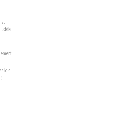
1 sur
 modèle
rsement
es lois
es