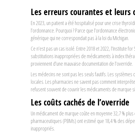
Les erreurs courantes et leurs
En 2023, un patient a été hospitalisé pour une crise thyro
l’ordonnance. Pourquoi ? Parce que l’ordonnance électroniq
générique qui ne correspondait pas à la loi du Michigan.
Ce n’est pas un cas isolé. Entre 2018 et 2022, l’Institute 
substitutions inappropriées de médicaments à index théra
proviennent d’une mauvaise documentation de l’override.
Les médecins ne sont pas les seuls fautifs. Les systèmes d
locales. Les pharmacies ne savent pas comment interpréte
refusent souvent de couvrir les médicaments de marque si
Les coûts cachés de l’override
Un médicament de marque coûte en moyenne 32,7 % plus che
pharmaceutiques (PBMs) ont estimé que 18,4 % des dépen
inappropriés.