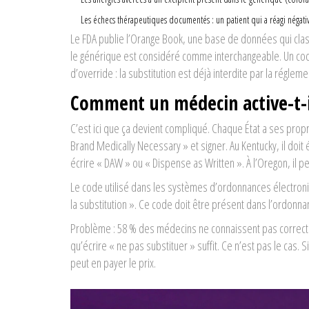
Les échecs thérapeutiques documentés : un patient qui a réagi négat
Le FDA publie l’Orange Book, une base de données qui clas
le générique est considéré comme interchangeable. Un code «
d’override : la substitution est déjà interdite par la réglem
Comment un médecin active-t-il
C’est ici que ça devient compliqué. Chaque État a ses propre
Brand Medically Necessary » et signer. Au Kentucky, il doit 
écrire « DAW » ou « Dispense as Written ». À l’Oregon, il peu
Le code utilisé dans les systèmes d’ordonnances électroniq
la substitution ». Ce code doit être présent dans l’ordon
Problème : 58 % des médecins ne connaissent pas correcte
qu’écrire « ne pas substituer » suffit. Ce n’est pas le cas.
peut en payer le prix.