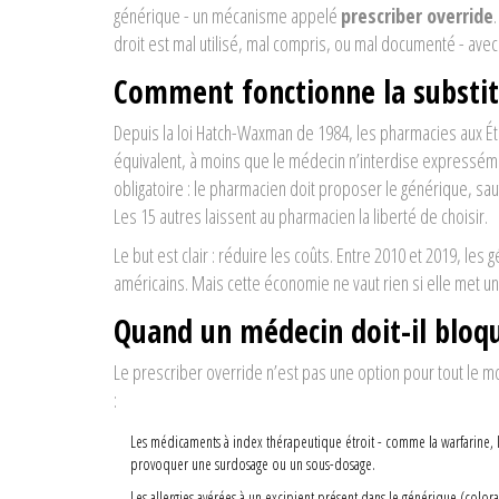
générique - un mécanisme appelé
prescriber override
droit est mal utilisé, mal compris, ou mal documenté - ave
Comment fonctionne la substit
Depuis la loi Hatch-Waxman de 1984, les pharmacies aux É
équivalent, à moins que le médecin n’interdise expressémen
obligatoire : le pharmacien doit proposer le générique, sau
Les 15 autres laissent au pharmacien la liberté de choisir.
Le but est clair : réduire les coûts. Entre 2010 et 2019, l
américains. Mais cette économie ne vaut rien si elle met un
Quand un médecin doit-il bloqu
Le prescriber override n’est pas une option pour tout le mo
:
Les médicaments à index thérapeutique étroit - comme la warfarine, 
provoquer une surdosage ou un sous-dosage.
Les allergies avérées à un excipient présent dans le générique (coloran