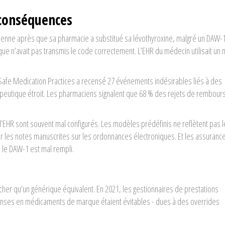
 conséquences
ïdienne après que sa pharmacie a substitué sa lévothyroxine, malgré un DAW-
ue n’avait pas transmis le code correctement. L’EHR du médecin utilisait un
for Safe Medication Practices a recensé 27 événements indésirables liés à des
peutique étroit. Les pharmaciens signalent que 68 % des rejets de rembou
’EHR sont souvent mal configurés. Les modèles prédéfinis ne reflètent pas l
r les notes manuscrites sur les ordonnances électroniques. Et les assuranc
 le DAW-1 est mal rempli.
r qu’un générique équivalent. En 2021, les gestionnaires de prestations
ses en médicaments de marque étaient évitables - dues à des overrides