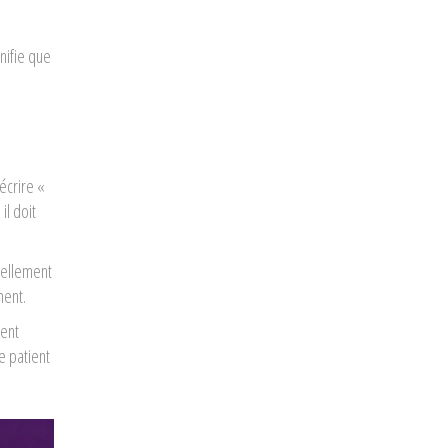
nifie que
écrire «
il doit
mellement
ment.
sent
e patient