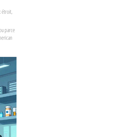
étroit,
 ou parce
American