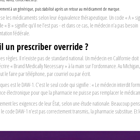
ivement à un générique, puis stabilisé après un retour au médicament de marque.
se les médicaments selon leur équivalence thérapeutique. Un code « A » sig
 B » signifie qu’il ne l’est pas - et dans ce cas, le médecin n’a pas besoin
entation fédérale.
 un prescriber override ?
s règles. Il n’existe pas de standard national. Un médecin en Californie doit 
écrire « Brand Medically Necessary » à la main sur l’ordonnance. Au Michigan, 
t le faire par téléphone, par courriel ou par écrit.
ues est le DAW-1. C’est le seul code qui signifie : « Le médecin interdit for
nance électronique pour que la pharmacie ne puisse pas remplacer le médica
ment les exigences de leur État, selon une étude nationale. Beaucoup pen
 Si le code DAW-1 n’est pas correctement transmis, la pharmacie substitue. Et l