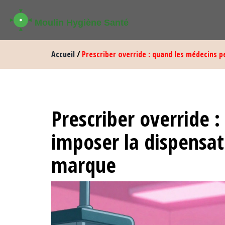
Accueil
/
Prescriber override : quand les médecins
Prescriber override 
imposer la dispensa
marque