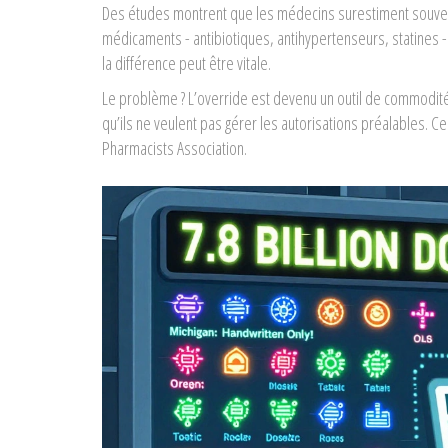
Des études montrent que les médecins surestiment souvent
médicaments - antibiotiques, antihypertenseurs, statines -
la différence peut être vitale.
Le problème ? L’override est devenu un outil de commodité. 
qu’ils ne veulent pas gérer les autorisations préalables. Ce 
Pharmacists Association.