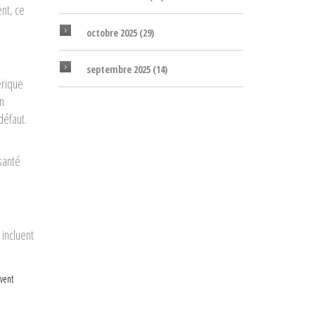
ent, ce
octobre 2025
(29)
septembre 2025
(14)
érique
on
défaut.
 santé
 incluent
vent