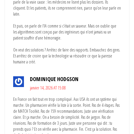
parle de la vraie cause : les médecins ne lisent plus les dossiers. Ils
cliquent. Et les patients, ils ne comprennent rien, parce qu’on leur parle en
latin.
Et puis, on parle de l’IA comme si c’était un sauveur. Mais on oublie que
les algorithmes sont conçus par des ingénieurs qui n’ont jamais vu un
patient souffrir d’une hémorragie.
On veut des solutions ? Arrêtez de faire des rapports. Embauchez des gens.
Et arrêtez de croire que la technologie va résoudre ce que la paresse
humaine a créé.
DOMINIQUE HODGSON
janvier 14, 2026 AT 15:08
En France on fait tout en trop compliqué. Aux USA ils ont un système qui
marche. Un pharmacien vérifie la liste à la sortie. Point. Pas de 4 étapes. Pas
de MATCH Toolkit. Pas de 159 recommandations. Juste une vérification
claire. Et ça marche. On a besoin de simplicité. Pas de jargon. Pas de
réunions. Pas de formation de 3 jours. Juste une personne qui dit : tu
prends quoi ? Et on vérifie avec la pharmacie. Fin. C’est ça la solution. Pas