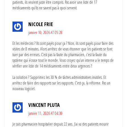
patients, ils veulent juste être compris. Pas avoir une liste de 17
médicaments qu’ils ne savent pas à quoi servent.
NICOLE FRIE
janvier 10, 2026 AT 05:28
Et les médecins ? Ils sont payés pour ça ? Non, ils sont payés pour faire des
visites de 8 minutes. Alors arrêtez de vous étonner que les patients se font
tuer par des erreurs. C’est pas la faute du pharmacien, c’est la faute du
système qui écrase tout le monde. Vous croyez qu’un interne a le temps de
vérifier une liste de 14 médicaments entre deux urgences ?
La solution ? Supprimez les 30 % de tâches administratives inutiles. Et
arrêtez de faire des rapports sur les rapports. C’est ça, la réforme. Pas un
nouveau logiciel.
VINCENT PLUTA
janvier 11, 2026 AT 04:30
Je suis pharmacien hospitalier depuis 22 ans. J’ai vu des patients mourir