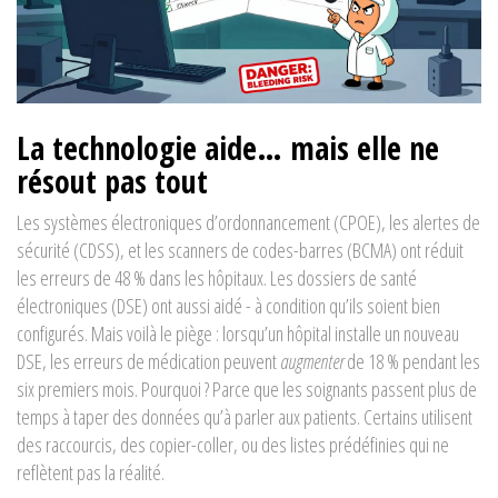
La technologie aide… mais elle ne
résout pas tout
Les systèmes électroniques d’ordonnancement (CPOE), les alertes de
sécurité (CDSS), et les scanners de codes-barres (BCMA) ont réduit
les erreurs de 48 % dans les hôpitaux. Les dossiers de santé
électroniques (DSE) ont aussi aidé - à condition qu’ils soient bien
configurés. Mais voilà le piège : lorsqu’un hôpital installe un nouveau
DSE, les erreurs de médication peuvent
augmenter
de 18 % pendant les
six premiers mois. Pourquoi ? Parce que les soignants passent plus de
temps à taper des données qu’à parler aux patients. Certains utilisent
des raccourcis, des copier-coller, ou des listes prédéfinies qui ne
reflètent pas la réalité.