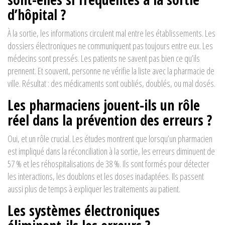
d’hôpital ?
À la sortie, les informations circulent mal entre les établissements. Les
dossiers électroniques ne communiquent pas toujours entre eux. Les
médecins sont pressés. Les patients ne savent pas bien ce qu’ils
prennent. Et souvent, personne ne vérifie la liste avec la pharmacie de
ville. Résultat : des médicaments sont oubliés, doublés, ou mal dosés.
Les pharmaciens jouent-ils un rôle
réel dans la prévention des erreurs ?
Oui, et un rôle crucial. Les études montrent que lorsqu’un pharmacien
est impliqué dans la réconciliation à la sortie, les erreurs diminuent de
57 % et les réhospitalisations de 38 %. Ils sont formés pour détecter
les interactions, les doublons et les doses inadaptées. Ils passent
aussi plus de temps à expliquer les traitements au patient.
Les systèmes électroniques