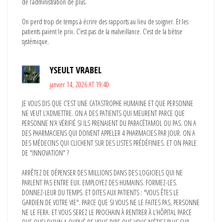
de l’administration de plus.
On perd trop de temps à écrire des rapports au lieu de soigner. Et les
patients paient le prix. C’est pas de la malveillance. C’est de la bêtise
systémique.
YSEULT VRABEL
janvier 14, 2026 AT 19:40
JE VOUS DIS QUE C’EST UNE CATASTROPHE HUMAINE ET QUE PERSONNE
NE VEUT L’ADMETTRE. ON A DES PATIENTS QUI MEURENT PARCE QUE
PERSONNE N’A VÉRIFIÉ SI ILS PRENAIENT DU PARACÉTAMOL OU PAS. ON A
DES PHARMACIENS QUI DOIVENT APPELER 4 PHARMACIES PAR JOUR. ON A
DES MÉDECINS QUI CLICHENT SUR DES LISTES PRÉDÉFINIES. ET ON PARLE
DE "INNOVATION" ?
ARRÊTEZ DE DÉPENSER DES MILLIONS DANS DES LOGICIELS QUI NE
PARLENT PAS ENTRE EUX. EMPLOYEZ DES HUMAINS. FORMEZ-LES.
DONNEZ-LEUR DU TEMPS. ET DITES AUX PATIENTS : "VOUS ÊTES LE
GARDIEN DE VOTRE VIE". PARCE QUE SI VOUS NE LE FAITES PAS, PERSONNE
NE LE FERA. ET VOUS SEREZ LE PROCHAIN À RENTRER À L’HÔPITAL PARCE