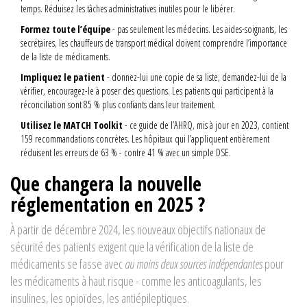
temps. Réduisez les tâches administratives inutiles pour le libérer.
Formez toute l’équipe
- pas seulement les médecins. Les aides-soignants, les
secrétaires, les chauffeurs de transport médical doivent comprendre l’importance
de la liste de médicaments.
Impliquez le patient
- donnez-lui une copie de sa liste, demandez-lui de la
vérifier, encouragez-le à poser des questions. Les patients qui participent à la
réconciliation sont 85 % plus confiants dans leur traitement.
Utilisez le MATCH Toolkit
- ce guide de l’AHRQ, mis à jour en 2023, contient
159 recommandations concrètes. Les hôpitaux qui l’appliquent entièrement
réduisent les erreurs de 63 % - contre 41 % avec un simple DSE.
Que changera la nouvelle
réglementation en 2025 ?
À partir de décembre 2024, les nouveaux objectifs nationaux de
sécurité des patients exigent que la vérification de la liste de
médicaments se fasse avec
au moins deux sources indépendantes
pour
les médicaments à haut risque - comme les anticoagulants, les
insulines, les opioïdes, les antiépileptiques.