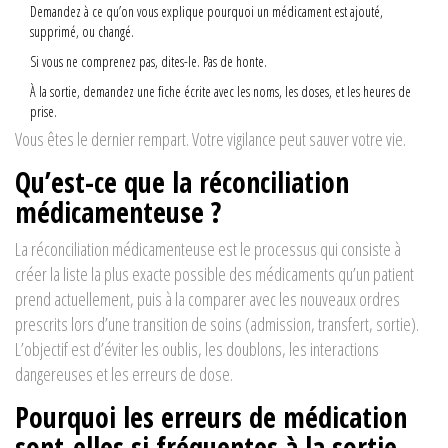
Demandez à ce qu’on vous explique pourquoi un médicament est ajouté,
supprimé, ou changé.
Si vous ne comprenez pas, dites-le. Pas de honte.
À la sortie, demandez une fiche écrite avec les noms, les doses, et les heures de
prise.
Vous êtes le dernier rempart. Votre vigilance peut sauver votre vie.
Qu’est-ce que la réconciliation
médicamenteuse ?
La réconciliation médicamenteuse est le processus qui consiste à
créer la liste la plus exacte possible des médicaments qu’un patient
prend actuellement, puis à la comparer avec les nouveaux ordres
prescrits lors d’une transition de soins (admission, transfert, sortie).
L’objectif est d’éviter les oublis, les doublons, les interactions
dangereuses et les erreurs de dose.
Pourquoi les erreurs de médication
sont-elles si fréquentes à la sortie