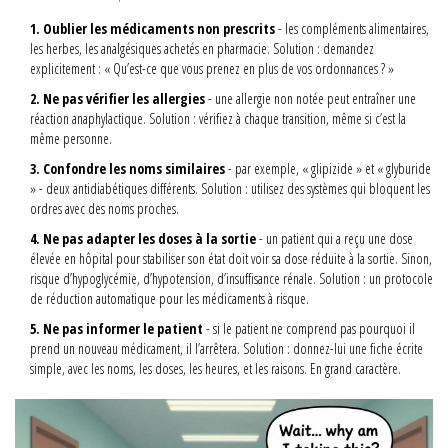
1. Oublier les médicaments non prescrits
- les compléments alimentaires,
les herbes, les analgésiques achetés en pharmacie. Solution : demandez
explicitement : « Qu’est-ce que vous prenez en plus de vos ordonnances ? »
2. Ne pas vérifier les allergies
- une allergie non notée peut entraîner une
réaction anaphylactique. Solution : vérifiez à chaque transition, même si c’est la
même personne.
3. Confondre les noms similaires
- par exemple, « glipizide » et « glyburide
» - deux antidiabétiques différents. Solution : utilisez des systèmes qui bloquent les
ordres avec des noms proches.
4. Ne pas adapter les doses à la sortie
- un patient qui a reçu une dose
élevée en hôpital pour stabiliser son état doit voir sa dose réduite à la sortie. Sinon,
risque d’hypoglycémie, d’hypotension, d’insuffisance rénale. Solution : un protocole
de réduction automatique pour les médicaments à risque.
5. Ne pas informer le patient
- si le patient ne comprend pas pourquoi il
prend un nouveau médicament, il l’arrêtera. Solution : donnez-lui une fiche écrite
simple, avec les noms, les doses, les heures, et les raisons. En grand caractère.