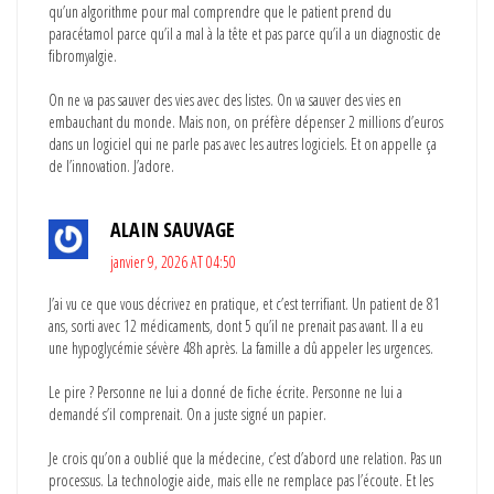
qu’un algorithme pour mal comprendre que le patient prend du
paracétamol parce qu’il a mal à la tête et pas parce qu’il a un diagnostic de
fibromyalgie.
On ne va pas sauver des vies avec des listes. On va sauver des vies en
embauchant du monde. Mais non, on préfère dépenser 2 millions d’euros
dans un logiciel qui ne parle pas avec les autres logiciels. Et on appelle ça
de l’innovation. J’adore.
ALAIN SAUVAGE
janvier 9, 2026 AT 04:50
J’ai vu ce que vous décrivez en pratique, et c’est terrifiant. Un patient de 81
ans, sorti avec 12 médicaments, dont 5 qu’il ne prenait pas avant. Il a eu
une hypoglycémie sévère 48h après. La famille a dû appeler les urgences.
Le pire ? Personne ne lui a donné de fiche écrite. Personne ne lui a
demandé s’il comprenait. On a juste signé un papier.
Je crois qu’on a oublié que la médecine, c’est d’abord une relation. Pas un
processus. La technologie aide, mais elle ne remplace pas l’écoute. Et les