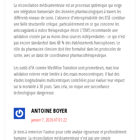
La réconciliation médicamenteuse est un processus systémique qui exige
une intégration transversale des données pharmacologiques à travers les
différents niveaux de soins. L'absence d'interopérabilité des DSE constitue
une faille structurelle critique, particulièrement en ce qui concerne les
anticoagulants à indice thérapeutique étroit. L'OMS recommande une
validation croisée par au moins deux sources indépendantes - ce qui n'est
pas encore standardisé dans 68 % des établissements francophones. Le
rôle du pharmacien clinicien doit être formalisé dans les protocoles de
sortie, avec un statut de coordinateur pharmacothérapeutique.
Les outils d'IA comme MedWise Transition sont prometteurs, mais leur
validation externe reste limitée à des essais monocentriques. Il faut des
études longitudinales multicentriques contrôlées pour évaluer leur impact
sur la mortalité à 30 jours. Sans cela, on risque une surconfiance
technologique dangereuse.
ANTOINE BOYER
janvier 7, 2026 AT 01:22
Je tiens à remercier l'auteur pour cette analyse rigoureuse et profondément
humaine. La réconciliation médicamenteuse n'est pas une simple