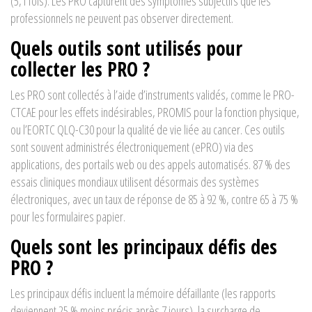
(5,1 fois). Les PRO capturent des symptômes subjectifs que les
professionnels ne peuvent pas observer directement.
Quels outils sont utilisés pour
collecter les PRO ?
Les PRO sont collectés à l’aide d’instruments validés, comme le PRO-
CTCAE pour les effets indésirables, PROMIS pour la fonction physique,
ou l’EORTC QLQ-C30 pour la qualité de vie liée au cancer. Ces outils
sont souvent administrés électroniquement (ePRO) via des
applications, des portails web ou des appels automatisés. 87 % des
essais cliniques mondiaux utilisent désormais des systèmes
électroniques, avec un taux de réponse de 85 à 92 %, contre 65 à 75 %
pour les formulaires papier.
Quels sont les principaux défis des
PRO ?
Les principaux défis incluent la mémoire défaillante (les rapports
deviennent 25 % moins précis après 7 jours), la surcharge de