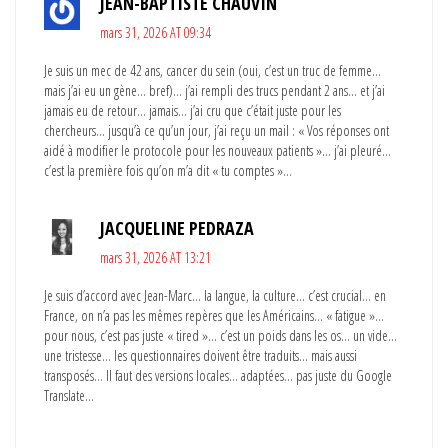
JEAN-BAPTISTE CHAUVIN
mars 31, 2026 AT 09:34
Je suis un mec de 42 ans, cancer du sein (oui, c’est un truc de femme…
mais j’ai eu un gène… bref)… j’ai rempli des trucs pendant 2 ans… et j’ai
jamais eu de retour… jamais… j’ai cru que c’était juste pour les
chercheurs… jusqu’à ce qu’un jour, j’ai reçu un mail : « Vos réponses ont
aidé à modifier le protocole pour les nouveaux patients »… j’ai pleuré…
c’est la première fois qu’on m’a dit « tu comptes »…
JACQUELINE PEDRAZA
mars 31, 2026 AT 13:21
Je suis d’accord avec Jean-Marc… la langue, la culture… c’est crucial… en
France, on n’a pas les mêmes repères que les Américains… « fatigue »…
pour nous, c’est pas juste « tired »… c’est un poids dans les os… un vide…
une tristesse… les questionnaires doivent être traduits… mais aussi
transposés… Il faut des versions locales… adaptées… pas juste du Google
Translate…