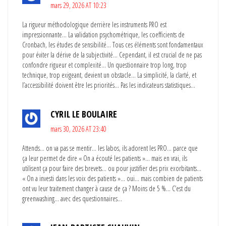
mars 29, 2026 AT 10:23
La rigueur méthodologique derrière les instruments PRO est
impressionnante… La validation psychométrique, les coefficients de
Cronbach, les études de sensibilité… Tous ces éléments sont fondamentaux
pour éviter la dérive de la subjectivité… Cependant, il est crucial de ne pas
confondre rigueur et complexité… Un questionnaire trop long, trop
technique, trop exigeant, devient un obstacle… La simplicité, la clarté, et
l’accessibilité doivent être les priorités… Pas les indicateurs statistiques…
CYRIL LE BOULAIRE
mars 30, 2026 AT 23:40
Attends… on va pas se mentir… les labos, ils adorent les PRO… parce que
ça leur permet de dire « On a écouté les patients »… mais en vrai, ils
utilisent ça pour faire des brevets… ou pour justifier des prix exorbitants…
« On a investi dans les voix des patients »… oui… mais combien de patients
ont vu leur traitement changer à cause de ça ? Moins de 5 %… C’est du
greenwashing… avec des questionnaires…