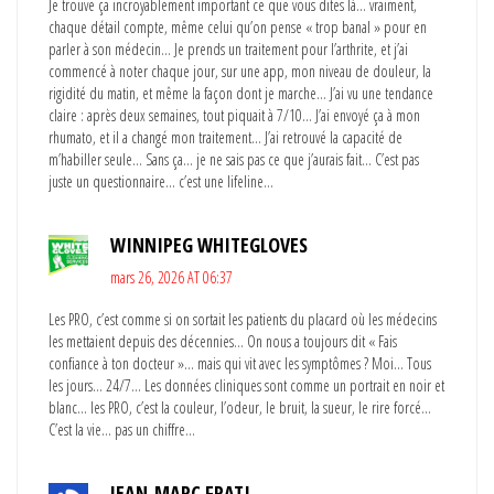
Je trouve ça incroyablement important ce que vous dites là… vraiment,
chaque détail compte, même celui qu’on pense « trop banal » pour en
parler à son médecin… Je prends un traitement pour l’arthrite, et j’ai
commencé à noter chaque jour, sur une app, mon niveau de douleur, la
rigidité du matin, et même la façon dont je marche… J’ai vu une tendance
claire : après deux semaines, tout piquait à 7/10… J’ai envoyé ça à mon
rhumato, et il a changé mon traitement… J’ai retrouvé la capacité de
m’habiller seule… Sans ça… je ne sais pas ce que j’aurais fait… C’est pas
juste un questionnaire… c’est une lifeline…
WINNIPEG WHITEGLOVES
mars 26, 2026 AT 06:37
Les PRO, c’est comme si on sortait les patients du placard où les médecins
les mettaient depuis des décennies… On nous a toujours dit « Fais
confiance à ton docteur »… mais qui vit avec les symptômes ? Moi… Tous
les jours… 24/7… Les données cliniques sont comme un portrait en noir et
blanc… les PRO, c’est la couleur, l’odeur, le bruit, la sueur, le rire forcé…
C’est la vie… pas un chiffre…
JEAN-MARC FRATI