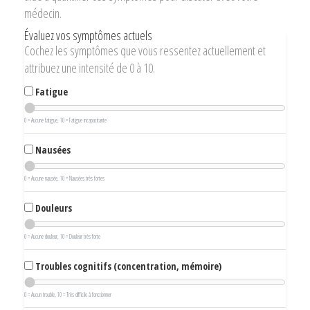
médecin.
Évaluez vos symptômes actuels
Cochez les symptômes que vous ressentez actuellement et
attribuez une intensité de 0 à 10.
Fatigue
0 = Aucune fatigue, 10 = Fatigue incapacitante
Nausées
0 = Aucune nausée, 10 = Nausées très fortes
Douleurs
0 = Aucune douleur, 10 = Douleur très forte
Troubles cognitifs (concentration, mémoire)
0 = Aucun trouble, 10 = Très difficile à fonctionner