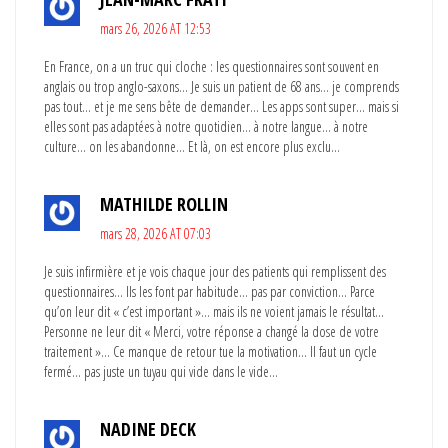
mars 26, 2026 AT 12:53
En France, on a un truc qui cloche : les questionnaires sont souvent en
anglais ou trop anglo-saxons… Je suis un patient de 68 ans… je comprends
pas tout… et je me sens bête de demander… Les apps sont super… mais si
elles sont pas adaptées à notre quotidien… à notre langue… à notre
culture… on les abandonne… Et là, on est encore plus exclu…
MATHILDE ROLLIN
mars 28, 2026 AT 07:03
Je suis infirmière et je vois chaque jour des patients qui remplissent des
questionnaires… Ils les font par habitude… pas par conviction… Parce
qu’on leur dit « c’est important »… mais ils ne voient jamais le résultat…
Personne ne leur dit « Merci, votre réponse a changé la dose de votre
traitement »… Ce manque de retour tue la motivation… Il faut un cycle
fermé… pas juste un tuyau qui vide dans le vide…
NADINE DECK