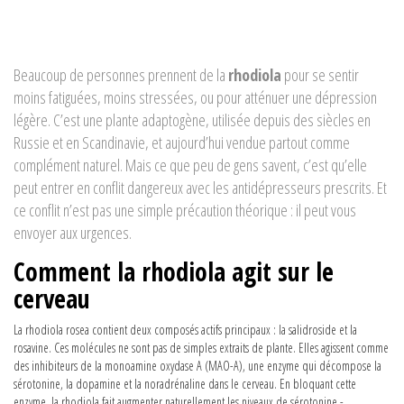
Beaucoup de personnes prennent de la
rhodiola
pour se sentir
moins fatiguées, moins stressées, ou pour atténuer une dépression
légère. C’est une plante adaptogène, utilisée depuis des siècles en
Russie et en Scandinavie, et aujourd’hui vendue partout comme
complément naturel. Mais ce que peu de gens savent, c’est qu’elle
peut entrer en conflit dangereux avec les antidépresseurs prescrits. Et
ce conflit n’est pas une simple précaution théorique : il peut vous
envoyer aux urgences.
Comment la rhodiola agit sur le
cerveau
La rhodiola rosea contient deux composés actifs principaux : la salidroside et la
rosavine. Ces molécules ne sont pas de simples extraits de plante. Elles agissent comme
des inhibiteurs de la monoamine oxydase A (MAO-A), une enzyme qui décompose la
sérotonine, la dopamine et la noradrénaline dans le cerveau. En bloquant cette
enzyme, la rhodiola fait augmenter naturellement les niveaux de sérotonine -