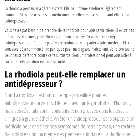
La rhodiola peut aider à gérer le stress. Elle peut même améliorer légèrement
l’humeur. Mais elle n’est pas un médicament. Et elle n’est pas sûre quand elle croise un
antidépresseur.
Vous n’avez pas besoin de prendre de la rhodiola pour vous sentir mieux. Il existe des
méthodes plus sûres, plus efficaces, et mieux étudiées. Si vous prenez déjà un
antidépresseur, ne l’ajoutez pas à votre routine sans en parler à votre médecin. Et si
vous avez déjà commencé, ne paniquez pas - mais agissez maintenant. Votre cerveau ne
peut pas se défendre contre cette surcharge. Seul un professionnel peut vous aider à
sortir de cette situation en toute sécurité.
La rhodiola peut-elle remplacer un
antidépresseur ?
Non. La rhodiola n’est pas un remplaçant validé pour les
antidépresseurs prescrits. Elle peut avoir un léger effet sur l’humeur,
mais ses résultats sont inconstants et non prouvés dans les essais
cliniques à grande échelle. Arrêter un antidépresseur sans supervision
médicale peut entraîner des symptômes de retrait graves, une rechute
de la dépression, ou même des pensées suicidaires. La rhodiola ne