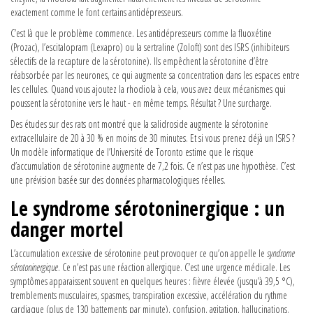
exactement comme le font certains antidépresseurs.
C’est là que le problème commence. Les antidépresseurs comme la fluoxétine
(Prozac), l’escitalopram (Lexapro) ou la sertraline (Zoloft) sont des ISRS (inhibiteurs
sélectifs de la recapture de la sérotonine). Ils empêchent la sérotonine d’être
réabsorbée par les neurones, ce qui augmente sa concentration dans les espaces entre
les cellules. Quand vous ajoutez la rhodiola à cela, vous avez deux mécanismes qui
poussent la sérotonine vers le haut - en même temps. Résultat ? Une surcharge.
Des études sur des rats ont montré que la salidroside augmente la sérotonine
extracellulaire de 20 à 30 % en moins de 30 minutes. Et si vous prenez déjà un ISRS ?
Un modèle informatique de l’Université de Toronto estime que le risque
d’accumulation de sérotonine augmente de 7,2 fois. Ce n’est pas une hypothèse. C’est
une prévision basée sur des données pharmacologiques réelles.
Le syndrome sérotoninergique : un
danger mortel
L’accumulation excessive de sérotonine peut provoquer ce qu’on appelle le
syndrome
sérotoninergique
. Ce n’est pas une réaction allergique. C’est une urgence médicale. Les
symptômes apparaissent souvent en quelques heures : fièvre élevée (jusqu’à 39,5 °C),
tremblements musculaires, spasmes, transpiration excessive, accélération du rythme
cardiaque (plus de 130 battements par minute), confusion, agitation, hallucinations.