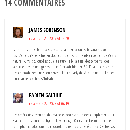
14 COMMENTAIRES
JAMES SORENSON
novembre 21, 2025 AT 14:40
La rhodiola, c’est le nouveau « super aliment » qui va te sauver la vie…
jusqu’à ce qu’elle te tue en douceur. Genre, tu prends ça parce que c’est «
naturel », mais tu oublies que la nature, elle, a aussi des serpents, des
venins et des champignons qui te font voir Dieu en 3D. Et là, tu crois que
t’es en mode zen, mais ton cerveau fait un party de sérotonine qui finit en
ambulance. #NatureIsNotSafe
FABIEN GALTHIE
novembre 22, 2025 AT 06:19
Les Américains inventent des maladies pour vendre des compléments. En
France, on a la cure de thym et le vin rouge. On n’a pas besoin de cette
folie pharmacologique. La rhodiola ? Une mode. Les études ? Des bêtises.