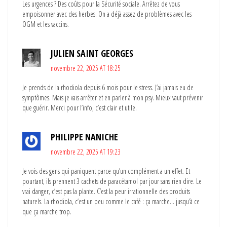
Les urgences ? Des coûts pour la Sécurité sociale. Arrêtez de vous
empoisonner avec des herbes. On a déjà assez de problèmes avec les
OGM et les vaccins.
JULIEN SAINT GEORGES
novembre 22, 2025 AT 18:25
Je prends de la rhodiola depuis 6 mois pour le stress. J’ai jamais eu de
symptômes. Mais je vais arrêter et en parler à mon psy. Mieux vaut prévenir
que guérir. Merci pour l’info, c’est clair et utile.
PHILIPPE NANICHE
novembre 22, 2025 AT 19:23
Je vois des gens qui paniquent parce qu’un complément a un effet. Et
pourtant, ils prennent 3 cachets de paracétamol par jour sans rien dire. Le
vrai danger, c’est pas la plante. C’est la peur irrationnelle des produits
naturels. La rhodiola, c’est un peu comme le café : ça marche… jusqu’à ce
que ça marche trop.