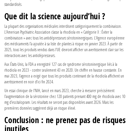
standardisés.
Que dit la science aujourd’hui ?
La plupart des organisations médicales interdisent catégoriquement la combinaison.
L’American Psychiatric Association classe la rhodiola en « Catégorie X : Éviter la
combinaison » avec tous les antidépresseurs sérotoninergiques. L’Agence européenne
des médicaments l’a ajoutée à sa liste de plantes à risque en janvier 2023. À partir de
2025, tous les produits vendus dans l’UE devront afficher un avertissement clair sur les
interactions avec les antidépresseurs.
Aux États-Unis, la FDA a enregistré 127 cas de syndrome sérotoninergique liés à la
rhodiola en 2023 - contre seulement 43 en 2020. Un chiffre en hausse constante. En
mai 2023, l’agence a exigé que tous les produits contenant de la rhodiola affichent un
avertissement en noir d’ici fin 2024.
Un essai clinique de l’NIH, lancé en mars 2023, cherche à mesurer précisément
l’augmentation de la sérotonine chez 120 patients prenant 400 mg de rhodiola avec 10
mg d’escitalopram. Les résultats ne seront pas disponibles avant 2026. Mais les
premières données suggèrent déjà un risque élevé.
Conclusion : ne prenez pas de risques
inutiles