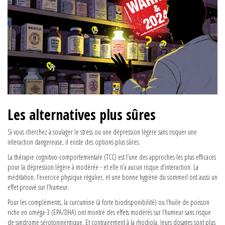
Les alternatives plus sûres
Si vous cherchez à soulager le stress ou une dépression légère sans risquer une
interaction dangereuse, il existe des options plus sûres.
La thérapie cognitivo-comportementale (TCC) est l’une des approches les plus efficaces
pour la dépression légère à modérée - et elle n’a aucun risque d’interaction. La
méditation, l’exercice physique régulier, et une bonne hygiène du sommeil ont aussi un
effet prouvé sur l’humeur.
Pour les compléments, la curcumine (à forte biodisponibilité) ou l’huile de poisson
riche en oméga-3 (EPA/DHA) ont montré des effets modérés sur l’humeur sans risque
de syndrome sérotoninergique. Et contrairement à la rhodiola, leurs dosages sont plus