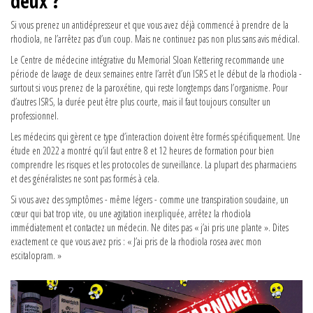
deux ?
Si vous prenez un antidépresseur et que vous avez déjà commencé à prendre de la
rhodiola, ne l’arrêtez pas d’un coup. Mais ne continuez pas non plus sans avis médical.
Le Centre de médecine intégrative du Memorial Sloan Kettering recommande une
période de lavage de deux semaines entre l’arrêt d’un ISRS et le début de la rhodiola -
surtout si vous prenez de la paroxétine, qui reste longtemps dans l’organisme. Pour
d’autres ISRS, la durée peut être plus courte, mais il faut toujours consulter un
professionnel.
Les médecins qui gèrent ce type d’interaction doivent être formés spécifiquement. Une
étude en 2022 a montré qu’il faut entre 8 et 12 heures de formation pour bien
comprendre les risques et les protocoles de surveillance. La plupart des pharmaciens
et des généralistes ne sont pas formés à cela.
Si vous avez des symptômes - même légers - comme une transpiration soudaine, un
cœur qui bat trop vite, ou une agitation inexpliquée, arrêtez la rhodiola
immédiatement et contactez un médecin. Ne dites pas « j’ai pris une plante ». Dites
exactement ce que vous avez pris : « J’ai pris de la rhodiola rosea avec mon
escitalopram. »