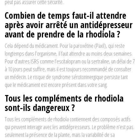
peut pas assurer cette sécurité.
Combien de temps faut-il attendre
après avoir arrêté un antidépresseur
avant de prendre de la rhodiola ?
Cela dépend du médicament. Pour la paroxétine (Paxil), qui reste
longtemps dans l’organisme, il faut attendre au moins deux semaines.
Pour d’autres ISRS comme l’escitalopram ou la sertraline, un délai de 7
à 10 jours peut suffire, mais il est toujours recommandé de consulter
un médecin. Le risque de syndrome sérotoninergique persiste tant
que le médicament est encore présent dans votre sang.
Tous les compléments de rhodiola
sont-ils dangereux ?
Tous les compléments de rhodiola contiennent des composés actifs
qui peuvent interagir avec les antidépresseurs. Le problème n’est pas
seulement la présence de la plante, mais la variabilité de sa