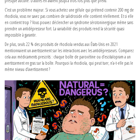
presque aucune. D’autres en avaient jusqu’à trois fois plus que prévu.
C’est un problème majeur. Si vous achetez une gélule qui prétend contenir 200 mg de
rhodiola, vous ne savez pas combien de salidroside elle contient réellement. Et si elle
en contient trop ? Vous pouvez déclencher un syndrome sérotoninergique même sans
prendre un antidépresseur fort. La variabilité des produits rend la sécurité quasi
impossible à garantir.
De plus, seuls 22 % des produits de rhodiola vendus aux États-Unis en 2021
mentionnaient un avertissement sur les interactions avec les antidépresseurs. Comparez
cela aux médicaments prescrits : chaque boîte de paroxétine ou d’escitalopram a un
avertissement en gras sur la boîte. Pourquoi la rhodiola, qui peut tuer, n’a-t-elle pas le
même niveau d’avertissement ?