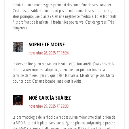
Je suis étonnée que des gens prennent des compléments sans consulter.
C’est irresponsable. On ne prend pas de médicaments sans ordonnance,
alors pourquoi une plante ? C’est une négligence médicale. Et les fabricants
? Ils profitent de la naïveté. Il faudrait les poursuivre. C’est dangereux. Très
dangereux.
SOPHIE LE MOINE
novembre 28, 2025 AT 16:24
Je viens de lire ça en rentrant du travail… et j’ai tout arrêté. J’avais pris de la
rhodiola avec mon escitalopram. J’ai eu une transpiration bizarre la
semaine dernière… j’ai cru que c’était la chaleur. Maintenant je sais. Merci
pour ce post. C’est une bombe, mais c’est la vérité.
NOÉ GARCÍA SUÁREZ
novembre 29, 2025 AT 23:30
La pharmacologie de la rhodiola repose sur un mécanisme d’inhibition de
la MAO-A, ce qui la place dans une catégorie pharmacodynamique proche
des IMAO classiques. L’effet synergique avec les ISRS est non linéaire et