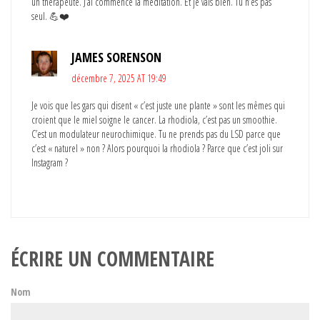
un thérapeute. J’ai commencé la méditation. Et je vais bien. Tu n’es pas
seul. 💪❤️
JAMES SORENSON
décembre 7, 2025 AT 19:49
Je vois que les gars qui disent « c’est juste une plante » sont les mêmes qui
croient que le miel soigne le cancer. La rhodiola, c’est pas un smoothie.
C’est un modulateur neurochimique. Tu ne prends pas du LSD parce que
c’est « naturel » non ? Alors pourquoi la rhodiola ? Parce que c’est joli sur
Instagram ?
ÉCRIRE UN COMMENTAIRE
Nom