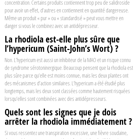
concentration. Certains produits contiennent trop peu de salidroside
pour avoir un effet, d’autres en contiennent en quantité dangereuse.
Même un produit « pur » ou « standardisé » peut vous mettre en
danger si vous le combinez avec un antidépresseur.
La rhodiola est-elle plus sûre que
l’hypericum (Saint-John’s Wort) ?
Non. L’hypericum est aussi un inhibiteur de la MAO et un risque connu
de syndrome sérotoninergique. Beaucoup pensent que la rhodiola est
plus sûre parce qu’elle est moins connue, mais les deux plantes ont
des mécanismes d’action similaires. L’hypericum a été étudié plus
longtemps, mais les deux sont classées comme hautement risquées
lorsqu’elles sont combinées avec des antidépresseurs.
Quels sont les signes que je dois
arrêter la rhodiola immédiatement ?
Si vous ressentez une transpiration excessive, une fièvre soudaine,