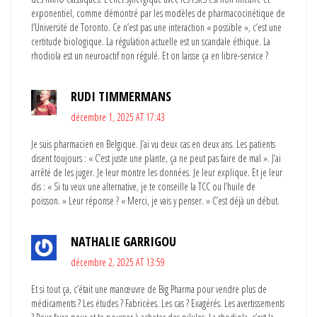
exponentiel, comme démontré par les modèles de pharmacocinétique de
l’Université de Toronto. Ce n’est pas une interaction « possible », c’est une
certitude biologique. La régulation actuelle est un scandale éthique. La
rhodiola est un neuroactif non régulé. Et on laisse ça en libre-service ?
RUDI TIMMERMANS
décembre 1, 2025 AT 17:43
Je suis pharmacien en Belgique. J’ai vu deux cas en deux ans. Les patients
disent toujours : « C’est juste une plante, ça ne peut pas faire de mal ». J’ai
arrêté de les juger. Je leur montre les données. Je leur explique. Et je leur
dis : « Si tu veux une alternative, je te conseille la TCC ou l’huile de
poisson. » Leur réponse ? « Merci, je vais y penser. » C’est déjà un début.
NATHALIE GARRIGOU
décembre 2, 2025 AT 13:59
Et si tout ça, c’était une manœuvre de Big Pharma pour vendre plus de
médicaments ? Les études ? Fabricées. Les cas ? Exagérés. Les avertissements