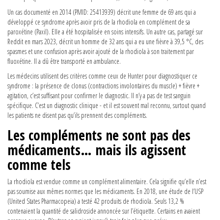
Un cas documenté en 2014 (PMID: 25413939) décrit une femme de 69 ans qui a
développé ce syndrome après avoir pris de la rhodiola en complément de sa
paroxétine (Paxil). Elle a été hospitalisée en soins intensifs. Un autre cas, partagé sur
Reddit en mars 2023, décrit un homme de 32 ans qui a eu une fièvre à 39,5 °C, des
spasmes et une confusion après avoir ajouté de la rhodiola à son traitement par
fluoxétine. Il a dû être transporté en ambulance.
Les médecins utilisent des critères comme ceux de Hunter pour diagnostiquer ce
syndrome : la présence de clonus (contractions involontaires du muscle) + fièvre +
agitation, c’est suffisant pour confirmer le diagnostic. Il n’y a pas de test sanguin
spécifique. C’est un diagnostic clinique - et il est souvent mal reconnu, surtout quand
les patients ne disent pas qu’ils prennent des compléments.
Les compléments ne sont pas des
médicaments… mais ils agissent
comme tels
La rhodiola est vendue comme un complément alimentaire. Cela signifie qu’elle n’est
pas soumise aux mêmes normes que les médicaments. En 2018, une étude de l’USP
(United States Pharmacopeia) a testé 42 produits de rhodiola. Seuls 13,2 %
contenaient la quantité de salidroside annoncée sur l’étiquette. Certains en avaient