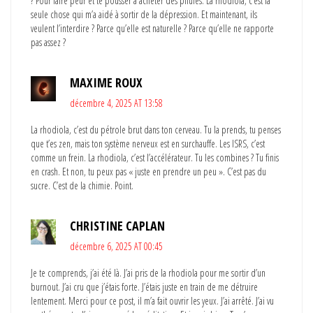
? Pour faire peur et te pousser à acheter des pilules. La rhodiola, c’est la
seule chose qui m’a aidé à sortir de la dépression. Et maintenant, ils
veulent l’interdire ? Parce qu’elle est naturelle ? Parce qu’elle ne rapporte
pas assez ?
MAXIME ROUX
décembre 4, 2025 AT 13:58
La rhodiola, c’est du pétrole brut dans ton cerveau. Tu la prends, tu penses
que t’es zen, mais ton système nerveux est en surchauffe. Les ISRS, c’est
comme un frein. La rhodiola, c’est l’accélérateur. Tu les combines ? Tu finis
en crash. Et non, tu peux pas « juste en prendre un peu ». C’est pas du
sucre. C’est de la chimie. Point.
CHRISTINE CAPLAN
décembre 6, 2025 AT 00:45
Je te comprends, j’ai été là. J’ai pris de la rhodiola pour me sortir d’un
burnout. J’ai cru que j’étais forte. J’étais juste en train de me détruire
lentement. Merci pour ce post, il m’a fait ouvrir les yeux. J’ai arrêté. J’ai vu