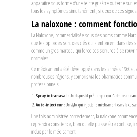
apparaître sous forme d'une teinte grisâtre ou terne sur le
tous les symptômes simultanément ; si deux de ces signes
La naloxone : comment fonctio
La
Naloxone
, commercialisée sous des noms comme Narcan 
que les opioïdes sont des clés qui s'enfoncent dans des se
comme un gros marteau qui force ces serrures à se rouvrir
normales.
Ce médicament a été développé dans les années 1960 et ap
nombreuses régions, y compris via les pharmacies communau
professionnels :
Spray intranasal :
Un dispositif pré-rempli qui s'administre dans l
Auto-injecteur :
Un stylo qui injecte le médicament dans la cuisse, 
Une fois administrée correctement, la naloxone commence à 
reprendra conscience, bien qu'elle puisse être confuse, i
induit par le médicament.