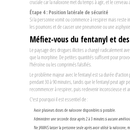
cruciale car la naloxone met du temps à agir, et le cerveau
Étape 4 : Position latérale de sécurité
Si la personne vomit ou commence à respirer mais reste i
les poumons et de causer une pneumonie ou une asphyxie. R
Méfiez-vous du fentanyl et des
Le paysage des drogues illicites a changé radicalement av
que la morphine. De petites quantités suffisent pour pro
l'héroïne ou les comprimés falsifiés.
Le problème majeur avec le fentanyl est sa durée d'action 
pendant 30 à 90 minutes, tandis que le fentanyl peut agir 
recommencer à respirer, puis redevenir inconscieuse et arr
C'est pourquoi il est essentiel de :
Avoir plusieurs doses de naloxone disponibles si possible.
Administrer une seconde dose après 2 à 3 minutes si aucune améliora
Ne JAMAIS laisser la personne seule après avoir utilisé la naloxone, m