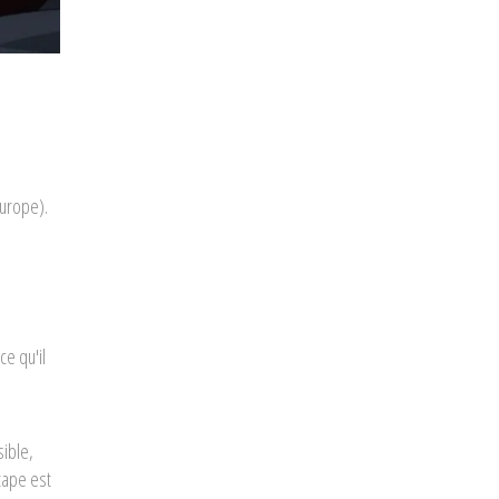
urope).
ce qu'il
sible,
tape est