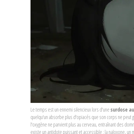
Le temps est un ennemi silencieux lors d'une
surdose au
quelqu'un absorbe plus d'opiacés que son corps ne peut gér
l'oxygène ne parvient plus au cerveau, entraînant des do
existe un antidote puissant et accessible : la
naloxone, un 