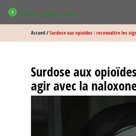
Accueil
/
Surdose aux opioïdes : reconnaître les sig
Surdose aux opioïdes 
agir avec la naloxon