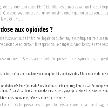
 guide pratique pour vous aider à identifier les dangers avant qu'il ne soit trop
ise. Que vous soyez un proche, un ami ou simplement quelqu'un qui veut être
a vie et la mort.
dose aux opioïdes ?
me l'
OxyContin
, de l'héroïne illégale ou du fentanyl synthétique ultra-puissan
hme cardiaque et, surtout, la respiration. Le danger survient lorsque cette res
overdose imminente. Si vous voyez quelqu'un présenter ces symptômes, ne per
rle fort, qu'on la secoue fermement ou qu'on lui tape dans le dos. Elle semble endormie, 
ration devient très lente (moins de 8 respirations par minute), irrégulière, ou s'arrête complèt
e la mort", causés par le relâchement des muscles de la gorge qui obstruent les voies aérienne
lables à des points noirs, même dans une pièce sombre.
e et pâle. Chez les personnes à la peau foncée, la cyanose (manque d'oxygèn