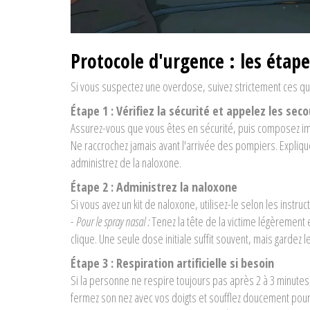
Protocole d'urgence : les étape
Si vous suspectez une overdose, suivez strictement ces qu
Étape 1 : Vérifiez la sécurité et appelez les sec
Assurez-vous que vous êtes en sécurité, puis composez i
Ne raccrochez jamais avant l'arrivée des pompiers. Expli
administrez de la naloxone.
Étape 2 : Administrez la naloxone
Si vous avez un kit de naloxone, utilisez-le selon les instruc
-
Pour le spray nasal :
Tenez la tête de la victime légèrement e
clique. Une seule dose initiale suffit souvent, mais gardez 
Étape 3 : Respiration artificielle si besoin
Si la personne ne respire toujours pas après 2 à 3 minutes, 
fermez son nez avec vos doigts et soufflez doucement pour 