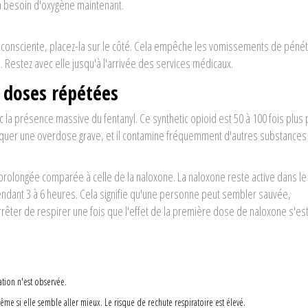
 a besoin d'oxygène maintenant.
nconsciente, placez-la sur le côté. Cela empêche les vomissements de péné
estez avec elle jusqu'à l'arrivée des services médicaux.
 doses répétées
ec la présence massive du
fentanyl
. Ce synthetic opioid est 50 à 100 fois plus
voquer une overdose grave, et il contamine fréquemment d'autres substanc
prolongée comparée à celle de la naloxone. La naloxone reste active dans le
pendant 3 à 6 heures. Cela signifie qu'une personne peut sembler sauvée,
êter de respirer une fois que l'effet de la première dose de naloxone s'est
tion n'est observée.
ême si elle semble aller mieux. Le risque de rechute respiratoire est élevé.