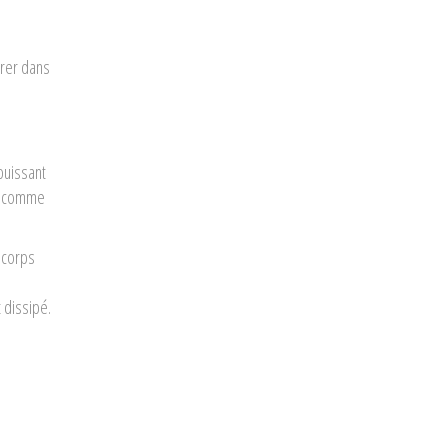
trer dans
 puissant
es comme
 corps
 dissipé.