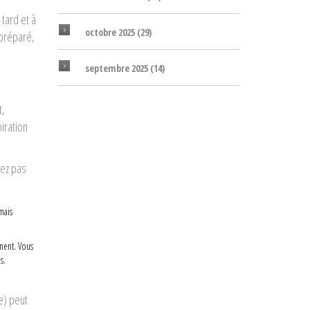
 tard et à
octobre 2025
(29)
 préparé,
septembre 2025
(14)
t,
piration
dez pas
mais
ement. Vous
s.
e) peut