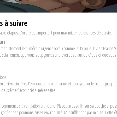
s à suivre
atre étapes. L'ordre est important pour maximiser les chances de survie.
ours
mmédiatement le numéro d'urgence local (comme le 15 ou le 112 en France/E
quez clairement que vous soupçonnez une overdose aux opioïdes et que vous
tions.
n arrière, insérez l'embout dans une narine et appuyez sur le piston jusqu'à 
le deuxième flacon prêt si nécessaire.
commencez la ventilation artificielle. Placez un tissu fin sur sa bouche si pos
gonfler ses poumons. Visez environ 10 à 12 insufflations par minute. Cette é