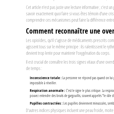
Cet article n'est pas juste une lecture informative ; c'est un
savoir exactement quoi faire si vous êtes témoin d'une cr
comprendre ces mécanismes peut faire la différence entre l
Comment reconnaître une over
Les opioïdes, qu'il s'agisse de médicaments prescrits com
agissent tous sur le même principe : ils ralentissent le ryt
devient trop lente pour maintenir l'oxygénation du corps.
Il est crucial de connaître les trois signes vitaux d'une 
de temps :
Inconscience totale :
La personne ne répond pas quand on lui pa
impossible à réveiller.
Respiration anormale :
C'est le signe le plus critique. La respi
pouvez entendre des bruits de gargouillis, souvent appelés "le râle d
Pupilles contractées :
Les pupilles deviennent minuscules, semb
D'autres indices physiques incluent une peau froide, moit