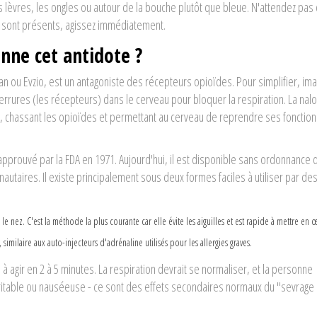
s lèvres, les ongles ou autour de la bouche plutôt que bleue. N'attendez pas 
 sont présents, agissez immédiatement.
nne cet antidote ?
ou Evzio, est un antagoniste des récepteurs opioïdes. Pour simplifier, ima
rrures (les récepteurs) dans le cerveau pour bloquer la respiration. La nalo
, chassant les opioïdes et permettant au cerveau de reprendre ses fonction
prouvé par la FDA en 1971. Aujourd'hui, il est disponible sans ordonnance 
taires. Il existe principalement sous deux formes faciles à utiliser par de
e nez. C'est la méthode la plus courante car elle évite les aiguilles et est rapide à mettre en 
similaire aux auto-injecteurs d'adrénaline utilisés pour les allergies graves.
agir en 2 à 5 minutes. La respiration devrait se normaliser, et la personne
rritable ou nauséeuse - ce sont des effets secondaires normaux du "sevrage 