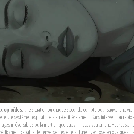
x opioïdes
, une situation où chaque seconde compte pour sauver une vie
er, le système respiratoire s'arrête littéralement. Sans intervention rapid
mmages irréversibles ou la mort en quelques minutes seulement. Heureusemen
médicament capable de renverser les effets d'une overdose en quelques in