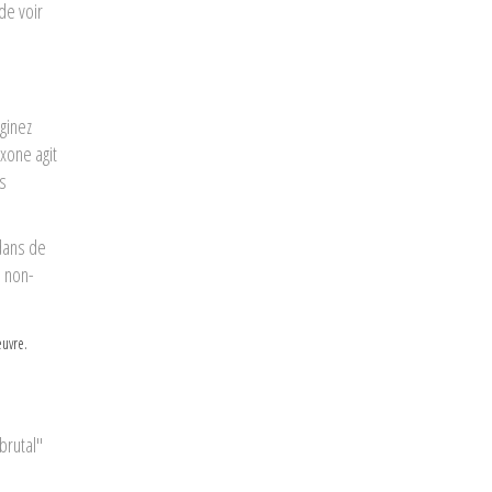
de voir
ginez
xone agit
s
dans de
s non-
œuvre.
brutal"