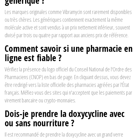
générique ?
Les marques originales comme Vibramycin sont rarement disponibles
ou très chères. Les génériques contiennent exactement la même
molécule active et sont vendus à un prix nettement inférieur, souvent
divisé par trois ou quatre par rapport aux anciens prix de référence.
Comment savoir si une pharmacie en
ligne est fiable ?
Vérifiez la présence du logo officiel du Conseil National de l'Ordre des
Pharmaciens (CNOP) en bas de page. En cliquant dessus, vous devez
être redirigé vers la liste officielle des pharmacies agréées par l'État
français. Méfiez-vous des sites qui n'acceptent que les paiements par
virement bancaire ou crypto-monnaies.
Dois-je prendre la doxycycline avec
ou sans nourriture ?
Il est recommandé de prendre la doxycycline avec un grand verre