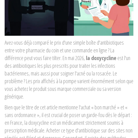
Avez-vous déjà comparé le prix d'une simple boîte d'antibiotiques
entre votre pharmacie du coin et une commande en ligne ? La
différence peut vous faire tilter. En mai 2026,
la doxycycline
est l'un
des antibiotiques les plus prescrits pour traiter les infections
bactériennes, mais aussi pour soigner l'acné ou la rosacée. Le
problème ? Les prix affichés à la pompe varient énormément selon que
vous achetez le produit sous marque commerciale ou sa version
générique.
Bien que le titre de cet article mentionne l'achat « bon marché » et «
sans ordonnance », il est crucial de poser un garde-fou dès le départ :
en France, la doxycycline est un médicament strictement soumis à
prescription médicale. Acheter ce type d'antibiotique sur des sites non