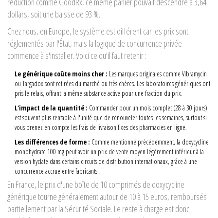
réduction comme GoodRx, ce même panier pouvait descendre à 3,64
dollars, soit une baisse de 93 %.
Chez nous, en Europe, le système est différent car les prix sont
réglementés par l'État, mais la logique de concurrence privée
commence à s'installer. Voici ce qu'il faut retenir :
Le générique coûte moins cher :
Les marques originales comme Vibramycin
ou Targadox sont retirées du marché ou très chères. Les laboratoires génériques ont
pris le relais, offrant la même substance active pour une fraction du prix.
L'impact de la quantité :
Commander pour un mois complet (28 à 30 jours)
est souvent plus rentable à l'unité que de renouveler toutes les semaines, surtout si
vous prenez en compte les frais de livraison fixes des pharmacies en ligne.
Les différences de forme :
Comme mentionné précédemment, la doxycycline
monohydrate 100 mg peut avoir un prix de vente moyen légèrement inférieur à la
version hyclate dans certains circuits de distribution internationaux, grâce à une
concurrence accrue entre fabricants.
En France, le prix d'une boîte de 10 comprimés de doxycycline
générique tourne généralement autour de 10 à 15 euros, remboursés
partiellement par la Sécurité Sociale. Le reste à charge est donc