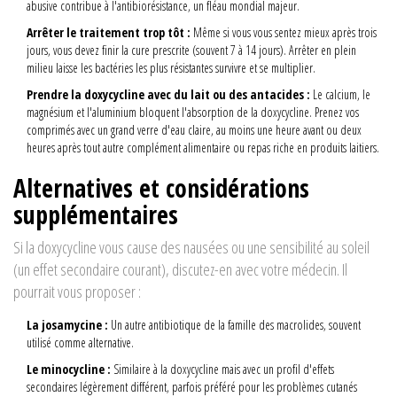
abusive contribue à l'antibiorésistance, un fléau mondial majeur.
Arrêter le traitement trop tôt :
Même si vous vous sentez mieux après trois
jours, vous devez finir la cure prescrite (souvent 7 à 14 jours). Arrêter en plein
milieu laisse les bactéries les plus résistantes survivre et se multiplier.
Prendre la doxycycline avec du lait ou des antacides :
Le calcium, le
magnésium et l'aluminium bloquent l'absorption de la doxycycline. Prenez vos
comprimés avec un grand verre d'eau claire, au moins une heure avant ou deux
heures après tout autre complément alimentaire ou repas riche en produits laitiers.
Alternatives et considérations
supplémentaires
Si la doxycycline vous cause des nausées ou une sensibilité au soleil
(un effet secondaire courant), discutez-en avec votre médecin. Il
pourrait vous proposer :
La josamycine :
Un autre antibiotique de la famille des macrolides, souvent
utilisé comme alternative.
Le minocycline :
Similaire à la doxycycline mais avec un profil d'effets
secondaires légèrement différent, parfois préféré pour les problèmes cutanés