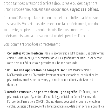
proposant des livraisons discrètes depuis l'Asie ou des pays hors
Union Européenne, souvent sans ordonnance.
Fuyez ces offres.
Pourquoi ? Parce que la chaîne du froid et le contrôle qualité ne sont
pas garantis. Vous risquez de recevoir un faux médicament, une dose
incorrecte, ou pire, des contaminants. De plus, importer des
médicaments sans autorisation est un délit pénal en France.
Voici comment procéder correctement :
Consultez votre médecin :
Une téléconsultation suffit souvent. Des plateformes
comme Doctolib ou Qare permettent de voir un généraliste en visio. Ils valideront
votre besoin médical et vous prescriront la bonne posologie.
Utilisez une application de comparaison :
Des services comme
MaPharmacie.com ou Pharmacies.fr vous montrent les stocks et les prix chez les
pharmaciens proches de chez vous, y compris ceux qui font la délivrance à
domicile.
Rendez-vous sur une pharmacie en ligne agréée :
En France, toute
pharmacie en ligne légale doit afficher le logo officiel du Conseil National de
l'Ordre des Pharmaciens (CNOP). Cliquez dessus pour vérifier que le site est bien
certifié. Ces sites offrent souvent la livraison gratuite au-delà d'un certain montant, ce