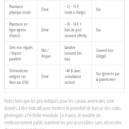
Pharmacie
~12 - 15 €
Élevé
Oui
physique locale
(reste à charge)
Pharmacie en
~10 - 14 € +
ligne agréée
Élevé
frais de port
Oui
(France)
(souvent offerts)
Sites non régulés
Variable
Nul /
Souvent non
/ Import
(souvent très
Risqué
(illégal)
parallèle
bas)
Télémedicine
~40 $ (avec
Oui (générée par
intégrée (ex:
Élevé
consultation
la plateforme)
Nurx aux USA)
incluse)
Notez bien que les prix indiqués pour les canaux américains sont
donnés à titre indicatif pour montrer le potentiel de baisse des coûts
génériques à l'échelle mondiale. En France, le modèle de
remboursement public maintient les prix accessibles sans nécessiter