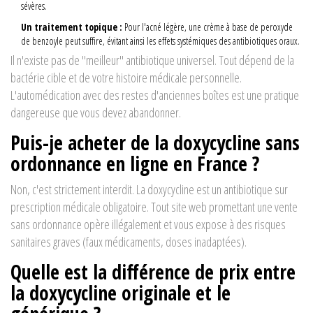
sévères.
Un traitement topique :
Pour l'acné légère, une crème à base de peroxyde
de benzoyle peut suffire, évitant ainsi les effets systémiques des antibiotiques oraux.
Il n'existe pas de "meilleur" antibiotique universel. Tout dépend de la
bactérie cible et de votre histoire médicale personnelle.
L'automédication avec des restes d'anciennes boîtes est une pratique
dangereuse que vous devez abandonner.
Puis-je acheter de la doxycycline sans
ordonnance en ligne en France ?
Non, c'est strictement interdit. La doxycycline est un antibiotique sur
prescription médicale obligatoire. Tout site web promettant une vente
sans ordonnance opère illégalement et vous expose à des risques
sanitaires graves (faux médicaments, doses inadaptées).
Quelle est la différence de prix entre
la doxycycline originale et le