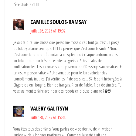
l’ère digitale ? 🤦‍♂️
CAMILLE SOULOS-RAMSAY
juillet 26, 2025 AT 19:02
Je vais te dire une chose que personne n’ose dire : tout ça, c’est un piège
du lobby pharmaceutique. 🕵️‍♀️ Tu penses que c’est pour ta santé ? Non.
C’est pour te rendre dépendant à un système où chaque ordonnance est
un ticket pour leur trésor. Les sites « agréés » ? Des filiales de
multinationales. Les « conseils » du pharmacien ? Des scripts automatisés. Et
ce « suivi personnalisé » ? Une arnaque pour te faire acheter des
compléments inutiles. J’ai vérifié les IP de ces sites… 87 % sont hébergées à
Chypre ou en Hongrie. Rien de français. Rien de fiable. Rien de sincère. Tu
veux vraiment te faire avoir par des robots en blouse blanche ? 🧪💀
VALERY GALITSYN
juillet 28, 2025 AT 15:34
Vous êtes tous des enfants. Vous parlez de « confort », de « livraison
rapide », de « bonnes pratiques »… Comme si la santé était une