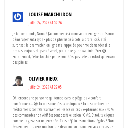
LOUISE MARCHILDON
juillet 24, 2025 AT 02:26
Je te comprends, Nonie ! J’ai commencé à commander en ligne après mon
déménagement à Lyon - plus de pharmacie à côté, alors j’ai osé. Et là,
surprise : le pharmacien en ligne m’a rappelée pour me demander si je
prenais toujours du paracétamol, parce que ça pouvait interférer 😅
Franchement, j’étais touchée par le soin. C’est pas juste un robot qui envoie
des pilules.
OLIVIER RIEUX
juillet 24, 2025 AT 22:05
Oh, encore une personne qui tombe dans le piège du « confort
numérique »… 😒 Tu crois que c’est « pratique » ? Tu sais combien de
médicaments contrefaits arrivent en France via ces « e-pharmacies » ? 40 %
des commandes non vérifiées sont des fake, selon l’OMS. Et toi, tu cliques
comme un gosse sur un jeu vidéo. Tu as déjà lu les mentions légales ? Non,
évidemment. Tu veux que ton foie devienne un monument aux erreurs de