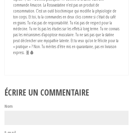
commande Amazon. La Rosuvastatine n’est pas un produit de
consommation. C’est un outil biochimique qui modifie la physiologie de
ton corps. Et toi, tu la commandes en deux clics comme si c’était du café
en grains. Tu n’as pas de responsabilité. Tu n’as pas de respect pour la
médecine. Tu ne lis pas les études sur les effets à long terme. Tu ne connais
pas les mécanismes d’apoptose musculaire. Tu ne sais pas que la statine
peut déclencher une myopathie latente. Et tu veux qu’on te félicite pour ta
« pratique » ? Non. Tu mérites d’être mis en quarantaine, pas en livraison
express. 🧬🩸
ÉCRIRE UN COMMENTAIRE
Nom
E-mail