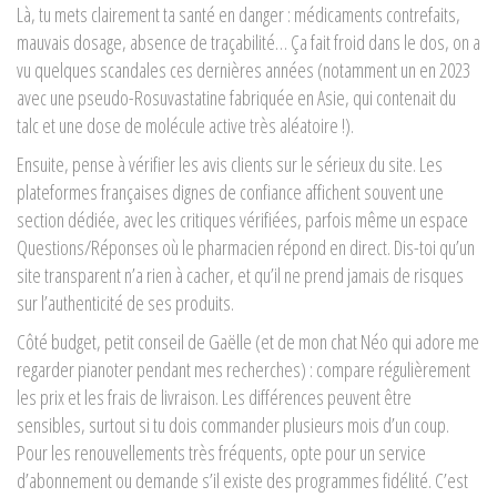
Là, tu mets clairement ta santé en danger : médicaments contrefaits,
mauvais dosage, absence de traçabilité… Ça fait froid dans le dos, on a
vu quelques scandales ces dernières années (notamment un en 2023
avec une pseudo-Rosuvastatine fabriquée en Asie, qui contenait du
talc et une dose de molécule active très aléatoire !).
Ensuite, pense à vérifier les avis clients sur le sérieux du site. Les
plateformes françaises dignes de confiance affichent souvent une
section dédiée, avec les critiques vérifiées, parfois même un espace
Questions/Réponses où le pharmacien répond en direct. Dis-toi qu’un
site transparent n’a rien à cacher, et qu’il ne prend jamais de risques
sur l’authenticité de ses produits.
Côté budget, petit conseil de Gaëlle (et de mon chat Néo qui adore me
regarder pianoter pendant mes recherches) : compare régulièrement
les prix et les frais de livraison. Les différences peuvent être
sensibles, surtout si tu dois commander plusieurs mois d’un coup.
Pour les renouvellements très fréquents, opte pour un service
d’abonnement ou demande s’il existe des programmes fidélité. C’est