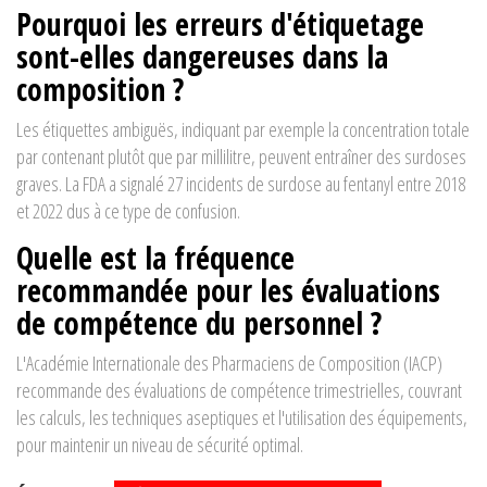
Pourquoi les erreurs d'étiquetage
sont-elles dangereuses dans la
composition ?
Les étiquettes ambiguës, indiquant par exemple la concentration totale
par contenant plutôt que par millilitre, peuvent entraîner des surdoses
graves. La FDA a signalé 27 incidents de surdose au fentanyl entre 2018
et 2022 dus à ce type de confusion.
Quelle est la fréquence
recommandée pour les évaluations
de compétence du personnel ?
L'Académie Internationale des Pharmaciens de Composition (IACP)
recommande des évaluations de compétence trimestrielles, couvrant
les calculs, les techniques aseptiques et l'utilisation des équipements,
pour maintenir un niveau de sécurité optimal.