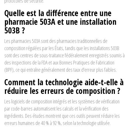
protocoles de sécurité.
Quelle est la différence entre une
pharmacie 503A et une installation
503B ?
Les pharmacies 503A sont des pharmacies traditionnelles de
composition régulées par les États, tandis que les installations 503B
sont des centres de sous-traitance fédéralement enregistrés soumis à
des inspections de la FDA et aux Bonnes Pratiques de Fabrication
(BPF), ce qui entraîne généralement des taux d'erreur plus faibles.
Comment la technologie aide-t-elle à
réduire les erreurs de composition ?
Les logiciels de composition intégrés et les systèmes de vérification
par code-barres automatisent les calculs et la vérification des
ingrédients. Des études montrent que ces outils peuvent réduire les
erreurs humaines de 40 % à 92 %, selon la technologie utilisée.