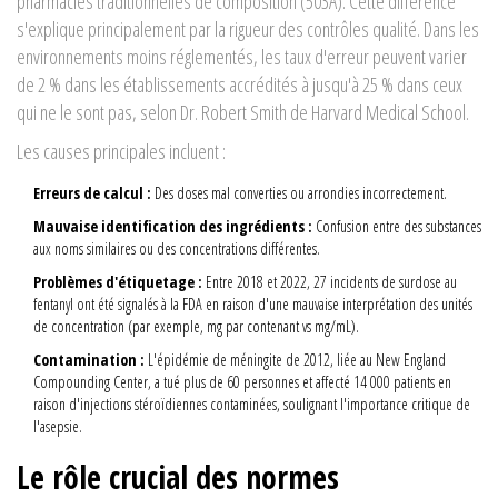
pharmacies traditionnelles de composition (503A). Cette différence
s'explique principalement par la rigueur des contrôles qualité. Dans les
environnements moins réglementés, les taux d'erreur peuvent varier
de 2 % dans les établissements accrédités à jusqu'à 25 % dans ceux
qui ne le sont pas, selon Dr. Robert Smith de Harvard Medical School.
Les causes principales incluent :
Erreurs de calcul :
Des doses mal converties ou arrondies incorrectement.
Mauvaise identification des ingrédients :
Confusion entre des substances
aux noms similaires ou des concentrations différentes.
Problèmes d'étiquetage :
Entre 2018 et 2022, 27 incidents de surdose au
fentanyl ont été signalés à la FDA en raison d'une mauvaise interprétation des unités
de concentration (par exemple, mg par contenant vs mg/mL).
Contamination :
L'épidémie de méningite de 2012, liée au New England
Compounding Center, a tué plus de 60 personnes et affecté 14 000 patients en
raison d'injections stéroïdiennes contaminées, soulignant l'importance critique de
l'asepsie.
Le rôle crucial des normes