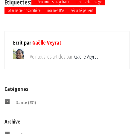
Étiquettes:
médicaments magistraux
erreurs de dosage
pharmacie hospitalière
normes USP
sécurité patient
Ecrit par
Gaëlle Veyrat
Voir tous les articles par:
Gaëlle Veyrat
Catégories
Sante
(231)
Archive