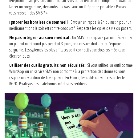
téléphone, mais pas tous ont un forfait SMS ou un téléphone compatible. Avant de
lancer un programme, demandez : « Avez-vous un téléphone portable ? Pouvez-
vous recevoir des SMS ? »
Ignorer les horaires de sommeil
: Envoyer un rappel à 2h du matin pour un
médicament pris le soir est contre-productif. Respectez les cycles de vie du patient.
Ne pas intégrer au suivi médical
: Un SMS ne remplace pas un médecin. Si
un patient ne répond pas pendant 3 jours, son dossier doit alerter l’équipe
soignante. Les systèmes les plus efficaces sont connectés aux dossiers médicaux
électroniques.
Utiliser des outils gratuits non sécurisés
: Si vous utilisez un outil comme
WhatsApp ou un service SMS non conforme à la protection des données, vous
risquez une violation de la vie privée. En France, les outils doivent respecter le
RGPD. Privilégiez les plateformes médicales certifiées.