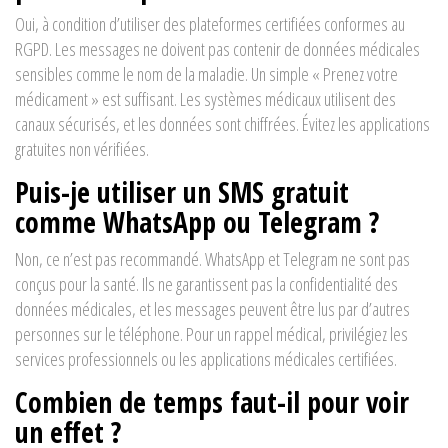
Oui, à condition d’utiliser des plateformes certifiées conformes au
RGPD. Les messages ne doivent pas contenir de données médicales
sensibles comme le nom de la maladie. Un simple « Prenez votre
médicament » est suffisant. Les systèmes médicaux utilisent des
canaux sécurisés, et les données sont chiffrées. Évitez les applications
gratuites non vérifiées.
Puis-je utiliser un SMS gratuit
comme WhatsApp ou Telegram ?
Non, ce n’est pas recommandé. WhatsApp et Telegram ne sont pas
conçus pour la santé. Ils ne garantissent pas la confidentialité des
données médicales, et les messages peuvent être lus par d’autres
personnes sur le téléphone. Pour un rappel médical, privilégiez les
services professionnels ou les applications médicales certifiées.
Combien de temps faut-il pour voir
un effet ?