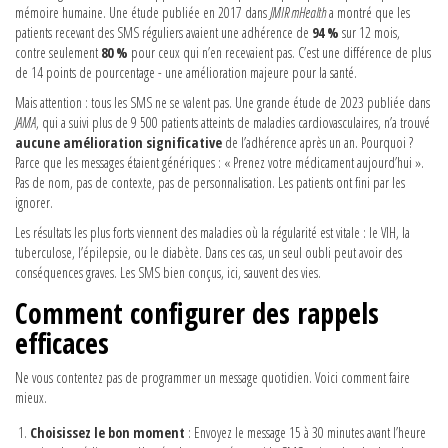
mémoire humaine. Une étude publiée en 2017 dans
JMIR mHealth
a montré que les
patients recevant des SMS réguliers avaient une adhérence de
94 %
sur 12 mois,
contre seulement
80 %
pour ceux qui n’en recevaient pas. C’est une différence de plus
de 14 points de pourcentage - une amélioration majeure pour la santé.
Mais attention : tous les SMS ne se valent pas. Une grande étude de 2023 publiée dans
JAMA
, qui a suivi plus de 9 500 patients atteints de maladies cardiovasculaires, n’a trouvé
aucune amélioration significative
de l’adhérence après un an. Pourquoi ?
Parce que les messages étaient génériques : « Prenez votre médicament aujourd’hui ».
Pas de nom, pas de contexte, pas de personnalisation. Les patients ont fini par les
ignorer.
Les résultats les plus forts viennent des maladies où la régularité est vitale : le VIH, la
tuberculose, l’épilepsie, ou le diabète. Dans ces cas, un seul oubli peut avoir des
conséquences graves. Les SMS bien conçus, ici, sauvent des vies.
Comment configurer des rappels
efficaces
Ne vous contentez pas de programmer un message quotidien. Voici comment faire
mieux.
Choisissez le bon moment
: Envoyez le message 15 à 30 minutes avant l’heure