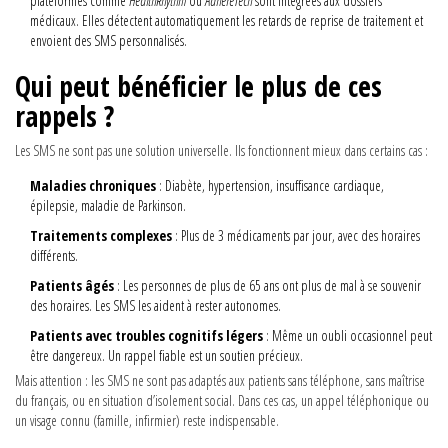
plateformes comme
HealthRhythm
ou
AdhereTech
sont intégrées aux dossiers
médicaux. Elles détectent automatiquement les retards de reprise de traitement et
envoient des SMS personnalisés.
Qui peut bénéficier le plus de ces
rappels ?
Les SMS ne sont pas une solution universelle. Ils fonctionnent mieux dans certains cas :
Maladies chroniques
: Diabète, hypertension, insuffisance cardiaque,
épilepsie, maladie de Parkinson.
Traitements complexes
: Plus de 3 médicaments par jour, avec des horaires
différents.
Patients âgés
: Les personnes de plus de 65 ans ont plus de mal à se souvenir
des horaires. Les SMS les aident à rester autonomes.
Patients avec troubles cognitifs légers
: Même un oubli occasionnel peut
être dangereux. Un rappel fiable est un soutien précieux.
Mais attention : les SMS ne sont pas adaptés aux patients sans téléphone, sans maîtrise
du français, ou en situation d’isolement social. Dans ces cas, un appel téléphonique ou
un visage connu (famille, infirmier) reste indispensable.