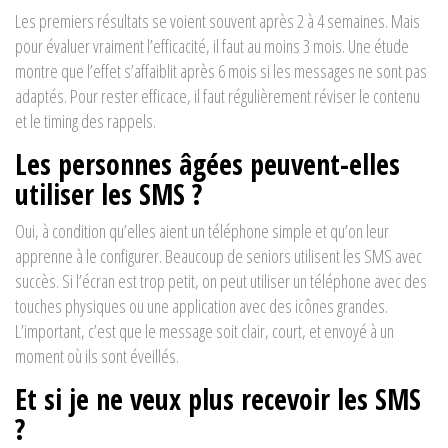
Les premiers résultats se voient souvent après 2 à 4 semaines. Mais
pour évaluer vraiment l’efficacité, il faut au moins 3 mois. Une étude
montre que l’effet s’affaiblit après 6 mois si les messages ne sont pas
adaptés. Pour rester efficace, il faut régulièrement réviser le contenu
et le timing des rappels.
Les personnes âgées peuvent-elles
utiliser les SMS ?
Oui, à condition qu’elles aient un téléphone simple et qu’on leur
apprenne à le configurer. Beaucoup de seniors utilisent les SMS avec
succès. Si l’écran est trop petit, on peut utiliser un téléphone avec des
touches physiques ou une application avec des icônes grandes.
L’important, c’est que le message soit clair, court, et envoyé à un
moment où ils sont éveillés.
Et si je ne veux plus recevoir les SMS
?