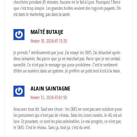
cherchées pendant 45 minutes. Aucune ne le fait à Lyon. Pourquoi ? Parce
que c’est trop simple. Les grandes boîtes veulent des logiciels payants. On
est dans le marketing, pas dans la santé.
MAÏTÉ BUTAIJE
février 10, 2026 AT 15:35
Je prends 7 médicaments par jour. J’ai essayé les SMS. J’ai désactivé après
deux semaines. Pas parce que ça ne marchait pas. Parce que je me sentais
surveillé. Ce n’est pas le message qui pose problème. C’est le sentiment
d’être un numéro dans un système. Je préfère un petit mot écrit à la main.
ALAIN SAINTAGNE
février 12, 2026 AT 01:58
Vous avez tout dit. Sauf une chose : les SMS ne sont pas une solution pour
les personnes qui n’ont pas de réseau. Dans les zones rurales, le 4G est un
luxe. Et pourtant, ce sont les plus vulnérables. Le vrai progrès, ce n’est pas
le SMS. C’est le réseau. Sans ça, tout ça, c’est du vent.