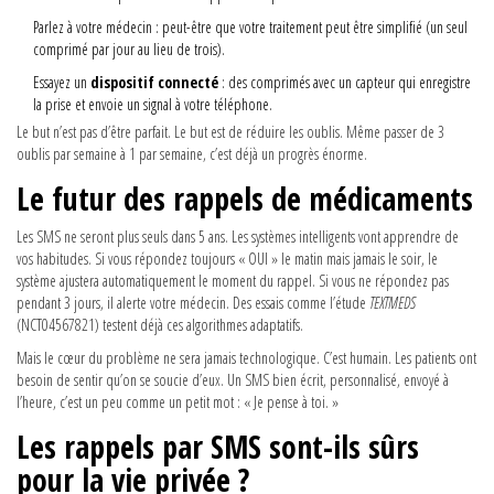
Parlez à votre médecin : peut-être que votre traitement peut être simplifié (un seul
comprimé par jour au lieu de trois).
Essayez un
dispositif connecté
: des comprimés avec un capteur qui enregistre
la prise et envoie un signal à votre téléphone.
Le but n’est pas d’être parfait. Le but est de réduire les oublis. Même passer de 3
oublis par semaine à 1 par semaine, c’est déjà un progrès énorme.
Le futur des rappels de médicaments
Les SMS ne seront plus seuls dans 5 ans. Les systèmes intelligents vont apprendre de
vos habitudes. Si vous répondez toujours « OUI » le matin mais jamais le soir, le
système ajustera automatiquement le moment du rappel. Si vous ne répondez pas
pendant 3 jours, il alerte votre médecin. Des essais comme l’étude
TEXTMEDS
(NCT04567821) testent déjà ces algorithmes adaptatifs.
Mais le cœur du problème ne sera jamais technologique. C’est humain. Les patients ont
besoin de sentir qu’on se soucie d’eux. Un SMS bien écrit, personnalisé, envoyé à
l’heure, c’est un peu comme un petit mot : « Je pense à toi. »
Les rappels par SMS sont-ils sûrs
pour la vie privée ?