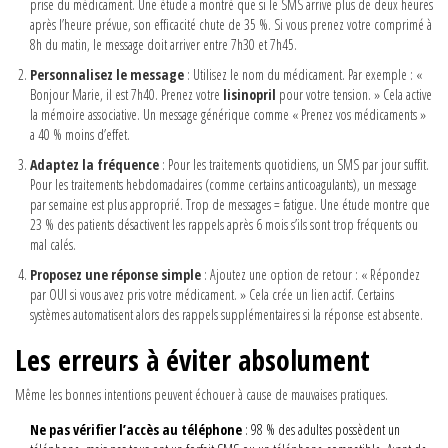
prise du médicament. Une étude a montré que si le SMS arrive plus de deux heures
après l’heure prévue, son efficacité chute de 35 %. Si vous prenez votre comprimé à
8h du matin, le message doit arriver entre 7h30 et 7h45.
Personnalisez le message
: Utilisez le nom du médicament. Par exemple : «
Bonjour Marie, il est 7h40. Prenez votre
lisinopril
pour votre tension. » Cela active
la mémoire associative. Un message générique comme « Prenez vos médicaments »
a 40 % moins d’effet.
Adaptez la fréquence
: Pour les traitements quotidiens, un SMS par jour suffit.
Pour les traitements hebdomadaires (comme certains anticoagulants), un message
par semaine est plus approprié. Trop de messages = fatigue. Une étude montre que
23 % des patients désactivent les rappels après 6 mois s’ils sont trop fréquents ou
mal calés.
Proposez une réponse simple
: Ajoutez une option de retour : « Répondez
par OUI si vous avez pris votre médicament. » Cela crée un lien actif. Certains
systèmes automatisent alors des rappels supplémentaires si la réponse est absente.
Les erreurs à éviter absolument
Même les bonnes intentions peuvent échouer à cause de mauvaises pratiques.
Ne pas vérifier l’accès au téléphone
: 98 % des adultes possèdent un