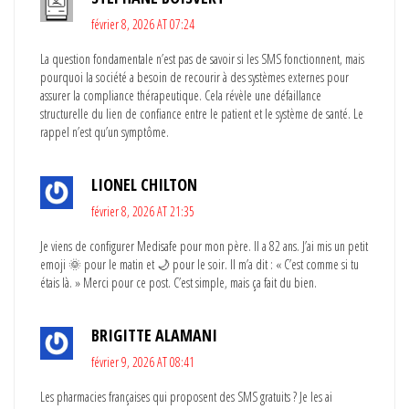
février 8, 2026 AT 07:24
La question fondamentale n’est pas de savoir si les SMS fonctionnent, mais
pourquoi la société a besoin de recourir à des systèmes externes pour
assurer la compliance thérapeutique. Cela révèle une défaillance
structurelle du lien de confiance entre le patient et le système de santé. Le
rappel n’est qu’un symptôme.
LIONEL CHILTON
février 8, 2026 AT 21:35
Je viens de configurer Medisafe pour mon père. Il a 82 ans. J’ai mis un petit
emoji 🌞 pour le matin et 🌙 pour le soir. Il m’a dit : « C’est comme si tu
étais là. » Merci pour ce post. C’est simple, mais ça fait du bien.
BRIGITTE ALAMANI
février 9, 2026 AT 08:41
Les pharmacies françaises qui proposent des SMS gratuits ? Je les ai