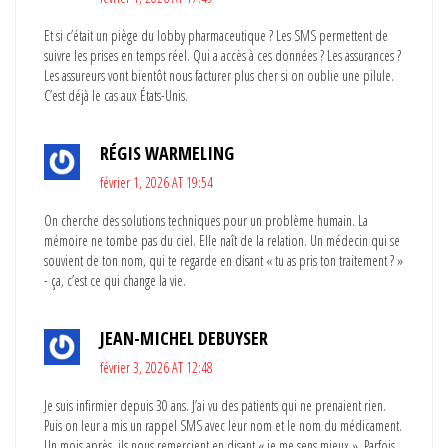
Et si c’était un piège du lobby pharmaceutique ? Les SMS permettent de
suivre les prises en temps réel. Qui a accès à ces données ? Les assurances ?
Les assureurs vont bientôt nous facturer plus cher si on oublie une pilule.
C’est déjà le cas aux États-Unis.
RÉGIS WARMELING
février 1, 2026 AT 19:54
On cherche des solutions techniques pour un problème humain. La
mémoire ne tombe pas du ciel. Elle naît de la relation. Un médecin qui se
souvient de ton nom, qui te regarde en disant « tu as pris ton traitement ? »
- ça, c’est ce qui change la vie.
JEAN-MICHEL DEBUYSER
février 3, 2026 AT 12:48
Je suis infirmier depuis 30 ans. J’ai vu des patients qui ne prenaient rien.
Puis on leur a mis un rappel SMS avec leur nom et le nom du médicament.
Un mois après, ils nous remercient en disant « je me sens mieux ». Parfois,