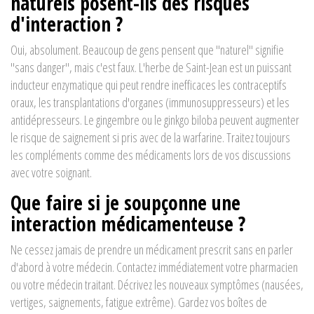
naturels posent-ils des risques
d'interaction ?
Oui, absolument. Beaucoup de gens pensent que "naturel" signifie
"sans danger", mais c'est faux. L'herbe de Saint-Jean est un puissant
inducteur enzymatique qui peut rendre inefficaces les contraceptifs
oraux, les transplantations d'organes (immunosuppresseurs) et les
antidépresseurs. Le gingembre ou le ginkgo biloba peuvent augmenter
le risque de saignement si pris avec de la warfarine. Traitez toujours
les compléments comme des médicaments lors de vos discussions
avec votre soignant.
Que faire si je soupçonne une
interaction médicamenteuse ?
Ne cessez jamais de prendre un médicament prescrit sans en parler
d'abord à votre médecin. Contactez immédiatement votre pharmacien
ou votre médecin traitant. Décrivez les nouveaux symptômes (nausées,
vertiges, saignements, fatigue extrême). Gardez vos boîtes de