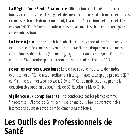
La Règle d'une Seule Pharmacie :
Utilisez toujours la même pharmacie pour
toutes vos ordonnances. Les logiciels de prescription croisent automatiquement vos
données. Selon la National Community Pharmacists Association, cela permet d'éviter
environ 150 000 événements indésirables par an aux États-Unis simplement grâce à
cette centralisation.
La Liste à Jour :
Tenez une liste écrite de TOUS vos produits : médicaments sur
ordonnance, médicaments en vente libre (paracétamol, ibuprofène), vitamines,
compléments alimentaires (comme le ginkgo biloba ou la coenzyme Q10). Une
étude de 2020 montre que cela réduit le risque d'interaction de 47 %.
Poser les Bonnes Questions :
Lors de votre visite médicale, demandez
explicitement : "Ce nouveau médicament interagit-il avec ceux que je prends déjà ?"
et "Y a-t-il des aliments ou boissons à éviter ?" Cette simple action augmente la
détection des problèmes potentiels de 63 %, selon la Mayo Clinic.
Vigilance aux Compléments :
Ne considérez pas les plantes comme
"innocentes". L'herbe de Saint-Jean, le valériane ou le kava peuvent avoir des
interactions puissantes avec les médicaments synthétiques.
Les Outils des Professionnels de
Santé