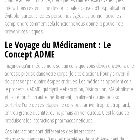
chaque année. En France, bien que les chiffres exacts varient, les
interactions restent l'une des principales causes d'hospitalisation
évitable, surtout chez les personnes âgées. La bonne nouvelle ?
Comprendre comment cela fonctionne vous donne le pouvoir de
prévenir ces risques.
Le Voyage du Médicament : Le
Concept ADME
Imaginez qu'un médicament soit un colis que vous devez envoyer à une
adresse précise dans votre corps (le site d'action). Pour y arriver, il
doit passer par quatre étapes critiques. Les médecins appellent cela
le processus
ADME
, qui signifie
Absorption, Distribution, Métabolisme
et Excrétion
.
Si un autre médicament, un aliment ou une boisson
perturbe l'une de ces étapes, le colis peut arriver trop tôt, trop tard,
en trop grande quantité, ou ne jamais arriver du tout. C'est là que se
produisent les interactions pharmacocinétiques.
Ces interactions sont différentes des interactions
pharmacodynamiques. Dans les premières, le problème vient du