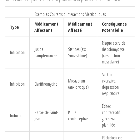
Exemples Courants d'Interactions Métaboliques
Médicament
Médicament
Conséquence
Type
Affectant
Affecté
Potentielle
Risque accru de
Jus de
Statines (ex:
rhabdomyolyse
Inhibition
pamplemousse
Simvastatine)
(destruction
musculaire)
Sédation
Midazolam
excessive,
Inhibition
Clarithromycine
(anxiolytique)
dépression
respiratoire
Échec
Herbe de Saint-
Pilule
contraceptif,
Induction
Jean
contraceptive
grossesse non
planifiée
Réduction de