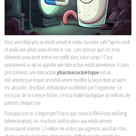
Vous avez déjà pris un médicament le matin, bu votre café l'après-midi
et avalé une pilule pour dormir le soir, sans penser que ces trois
éléments pouvaient entrer en conflit dans votre corps ? C'est
exactement ce qu'on appelle une interaction médicamenteuse. Et plus
précisément, une interaction
pharmacocinétique
est
un
mécanisme par lequel un médicament modifie la façon dont un autre
est absorbé, distribué, métabolisé ou éliminé par l'organisme
.
Ce
n'est pas de la science-fiction, c'est la réalité biologique de millions de
patients chaque jour.
Pourquoi est-ce si important ? Parce que selon la FDA (Food and Drug
Administration), les réactions indésirables aux médicaments
provoquent environ 1,3 million de visites aux urgences aux États-Unis