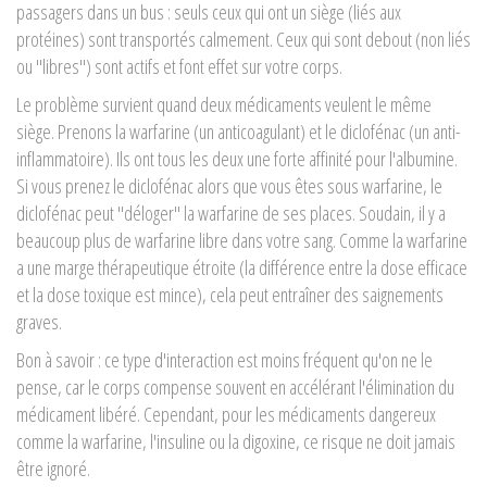
passagers dans un bus : seuls ceux qui ont un siège (liés aux
protéines) sont transportés calmement. Ceux qui sont debout (non liés
ou "libres") sont actifs et font effet sur votre corps.
Le problème survient quand deux médicaments veulent le même
siège. Prenons la warfarine (un anticoagulant) et le diclofénac (un anti-
inflammatoire). Ils ont tous les deux une forte affinité pour l'albumine.
Si vous prenez le diclofénac alors que vous êtes sous warfarine, le
diclofénac peut "déloger" la warfarine de ses places. Soudain, il y a
beaucoup plus de warfarine libre dans votre sang. Comme la warfarine
a une marge thérapeutique étroite (la différence entre la dose efficace
et la dose toxique est mince), cela peut entraîner des saignements
graves.
Bon à savoir : ce type d'interaction est moins fréquent qu'on ne le
pense, car le corps compense souvent en accélérant l'élimination du
médicament libéré. Cependant, pour les médicaments dangereux
comme la warfarine, l'insuline ou la digoxine, ce risque ne doit jamais
être ignoré.