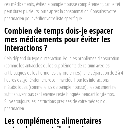
ces médicaments, évitez le pamplemousse complètement, car l'effet
peut durer plusieurs jours après la consommation. Consultez votre
pharmacien pour vérifier votre liste spécifique.
Combien de temps dois-je espacer
mes médicaments pour éviter les
interactions ?
Cela dépend du type d'interaction. Pour les problèmes d'absorption
(comme les antiacides ou les suppléments de calcium avec les
antibiotiques ou les hormones thyroïdiennes), une séparation de 2 à 4
heures est généralement recommandée. Pour les interactions
métaboliques (comme le jus de pamplemousse), l'espacement ne
suffit souvent pas car l'enzyme reste bloquée pendant longtemps.
Suivez toujours les instructions précises de votre médecin ou
pharmacien.
Les compléments alimentaires