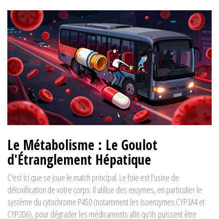
Le Métabolisme : Le Goulot
d'Étranglement Hépatique
C'est ici que se joue le match principal. Le foie est l'usine de
détoxification de votre corps. Il utilise des enzymes, en particulier le
système du
cytochrome P450
(notamment les isoenzymes
CYP3A4
et
CYP2D6
), pour dégrader les médicaments afin qu'ils puissent être