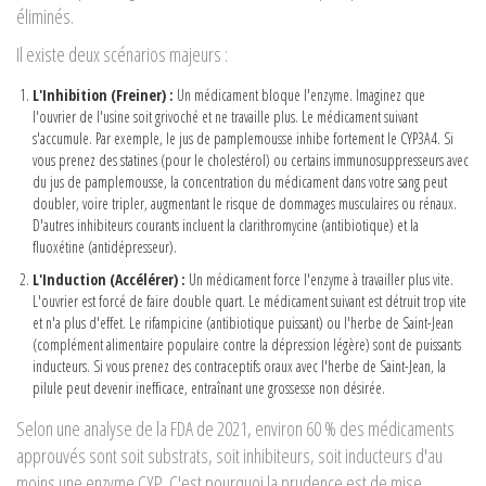
éliminés.
Il existe deux scénarios majeurs :
L'Inhibition (Freiner) :
Un médicament bloque l'enzyme. Imaginez que
l'ouvrier de l'usine soit grivoché et ne travaille plus. Le médicament suivant
s'accumule. Par exemple, le jus de pamplemousse inhibe fortement le CYP3A4. Si
vous prenez des statines (pour le cholestérol) ou certains immunosuppresseurs avec
du jus de pamplemousse, la concentration du médicament dans votre sang peut
doubler, voire tripler, augmentant le risque de dommages musculaires ou rénaux.
D'autres inhibiteurs courants incluent la clarithromycine (antibiotique) et la
fluoxétine (antidépresseur).
L'Induction (Accélérer) :
Un médicament force l'enzyme à travailler plus vite.
L'ouvrier est forcé de faire double quart. Le médicament suivant est détruit trop vite
et n'a plus d'effet. Le rifampicine (antibiotique puissant) ou l'herbe de Saint-Jean
(complément alimentaire populaire contre la dépression légère) sont de puissants
inducteurs. Si vous prenez des contraceptifs oraux avec l'herbe de Saint-Jean, la
pilule peut devenir inefficace, entraînant une grossesse non désirée.
Selon une analyse de la FDA de 2021, environ 60 % des médicaments
approuvés sont soit substrats, soit inhibiteurs, soit inducteurs d'au
moins une enzyme CYP. C'est pourquoi la prudence est de mise.