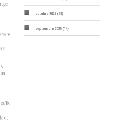
rque -
octobre 2025
(29)
septembre 2025
(14)
enaire
ièce
t en
 un
qu’ils
le de