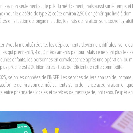
sez non seulement sur le prix du médicament, mais aussi sur le temps et l
pour le diabète de type 2) coûte environ 2,50 € en générique livré à domic
 êtes en situation de longue maladie, les frais de livraison sont souvent gratuit
. Avec la mobilité réduite, les déplacements deviennent difficiles, voire d
les qui prennent 3, 4 ou 5 médicaments par jour. Mais ce ne sont plus les se
c de jeunes enfants, les personnes en convalescence après une opération, ou
 plus proche est à 20 kilomètres - tous bénéficient de cette commodité.
25, selon les données de l’INSEE. Les services de livraison rapide, comme
lateforme de livraison de médicaments sur ordonnance avec livraison en qu
ts entre pharmacies locales et services de messagerie, ont rendu l’expérien