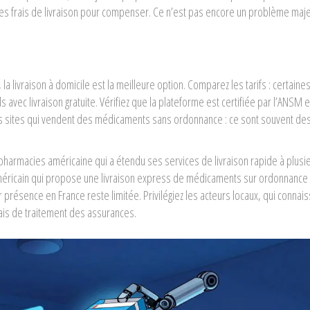
les frais de livraison pour compenser. Ce n’est pas encore un problème maj
la livraison à domicile est la meilleure option. Comparez les tarifs : certaine
c livraison gratuite. Vérifiez que la plateforme est certifiée par l’ANSM et
les sites qui vendent des médicaments sans ordonnance : ce sont souvent de
pharmacies américaine qui a étendu ses services de livraison rapide à plusi
éricain qui propose une livraison express de médicaments sur ordonnance
présence en France reste limitée. Privilégiez les acteurs locaux, qui connai
is de traitement des assurances.