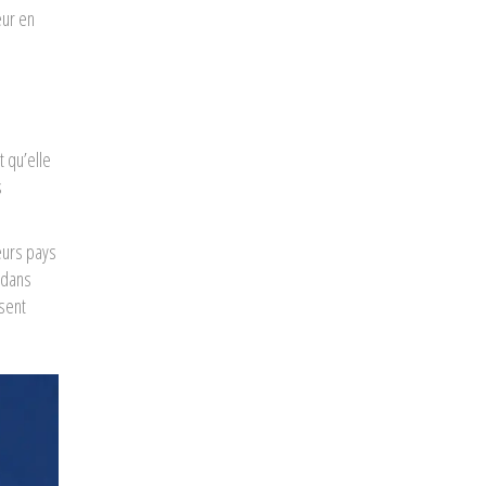
eur en
s
 qu’elle
s
eurs pays
 dans
ssent