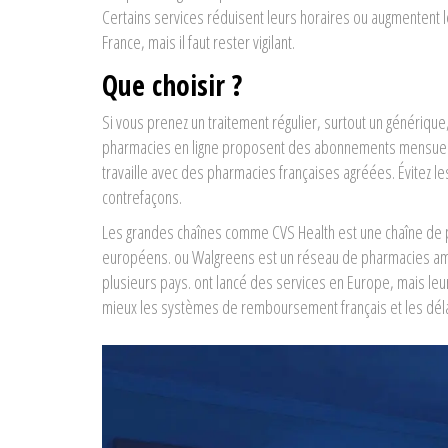
Certains services réduisent leurs horaires ou augmentent 
France, mais il faut rester vigilant.
Que choisir ?
Si vous prenez un traitement régulier, surtout un générique, 
pharmacies en ligne proposent des abonnements mensuels ave
travaille avec des pharmacies françaises agréées. Évitez 
contrefaçons.
Les grandes chaînes comme
CVS Health
est
une chaîne de 
européens
.
ou
Walgreens
est
un réseau de pharmacies am
plusieurs pays
.
ont lancé des services en Europe, mais leur 
mieux les systèmes de remboursement français et les déla