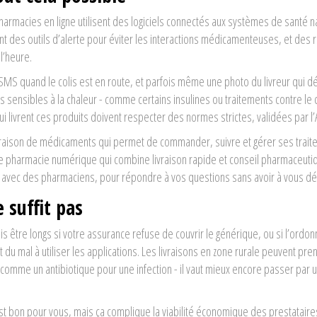
pharmacies en ligne utilisent des logiciels connectés aux systèmes de santé n
nt des outils d’alerte pour éviter les interactions médicamenteuses, et des 
l’heure.
 SMS quand le colis est en route, et parfois même une photo du livreur qui 
 sensibles à la chaleur - comme certains insulines ou traitements contre le 
ui livrent ces produits doivent respecter des normes strictes, validées par 
ivraison de médicaments qui permet de commander, suivre et gérer ses trai
e pharmacie numérique qui combine livraison rapide et conseil pharmaceuti
s avec des pharmaciens, pour répondre à vos questions sans avoir à vous dé
e suffit pas
ois être longs si votre assurance refuse de couvrir le générique, ou si l’ordo
nt du mal à utiliser les applications. Les livraisons en zone rurale peuvent pre
comme un antibiotique pour une infection - il vaut mieux encore passer par 
st bon pour vous, mais ça complique la viabilité économique des prestataire