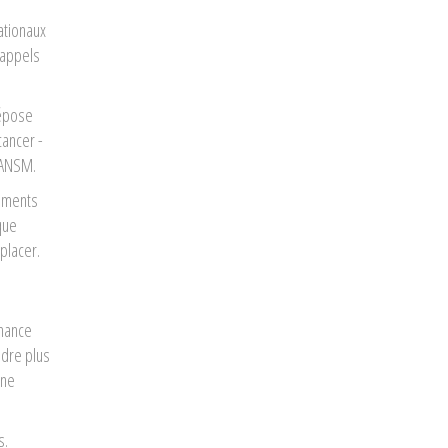
ationaux
rappels
dépose
cancer -
l’ANSM.
tements
que
placer.
nnance
ndre plus
une
s.