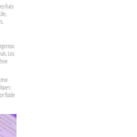
es frais
ile,
s.
angereux.
uls. Les
 même
 ceux
elques
ce fluide