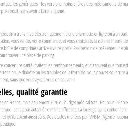
surtout, les génériques - les versions moins chères des médicaments de ma
rix réduit, sans avoir à faire la queue.
médecin a transmise électroniquement à une pharmacie en ligne ou à un part
ication, vous validez votre commande, et vous choisissez la date et l’heure de
otre boîte de comprimés arrive à votre porte. Pas besoin de présenter une p
pour trouver une place de parking.
e couverture santé, traitent les remboursements, et s’assurent que tout es
tension, le diabète ou les troubles de la thyroïde, vous pouvez souscrire à
ent, sans que vous ayez à vous en souvenir.
lles, qualité garantie
 en France, mais seulement 20 % du budget médical total. Pourquoi ? Parce 
que, sans pour autant être moins efficaces. La loi exige qu’ils contiennent
et qu’ils soient aussi sûrs. Des études menées par l’ANSM (Agence nationa
apeutique.