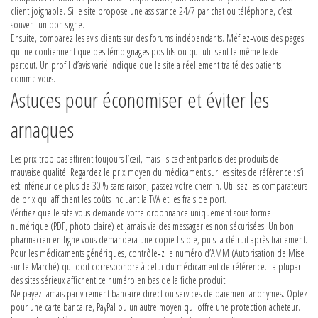
client joignable. Si le site propose une assistance 24/7 par chat ou téléphone, c’est
souvent un bon signe.
Ensuite, comparez les avis clients sur des forums indépendants. Méfiez‑vous des pages
qui ne contiennent que des témoignages positifs ou qui utilisent le même texte
partout. Un profil d’avis varié indique que le site a réellement traité des patients
comme vous.
Astuces pour économiser et éviter les
arnaques
Les prix trop bas attirent toujours l’œil, mais ils cachent parfois des produits de
mauvaise qualité. Regardez le prix moyen du médicament sur les sites de référence : s’il
est inférieur de plus de 30 % sans raison, passez votre chemin. Utilisez les comparateurs
de prix qui affichent les coûts incluant la TVA et les frais de port.
Vérifiez que le site vous demande votre ordonnance uniquement sous forme
numérique (PDF, photo claire) et jamais via des messageries non sécurisées. Un bon
pharmacien en ligne vous demandera une copie lisible, puis la détruit après traitement.
Pour les médicaments génériques, contrôle‑z le numéro d’AMM (Autorisation de Mise
sur le Marché) qui doit correspondre à celui du médicament de référence. La plupart
des sites sérieux affichent ce numéro en bas de la fiche produit.
Ne payez jamais par virement bancaire direct ou services de paiement anonymes. Optez
pour une carte bancaire, PayPal ou un autre moyen qui offre une protection acheteur.