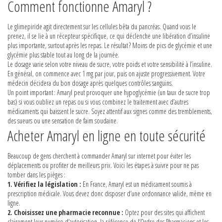
Comment fonctionne Amaryl ?
Le glimepiride agit directement sur les cellules bêta du pancréas. Quand vous le
prenez, il se lie à un récepteur spécifique, ce qui déclenche une libération d’insuline
plus importante, surtout après les repas. Le résultat ? Moins de pics de glycémie et une
glycémie plus stable tout au long de la journée.
Le dosage varie selon votre niveau de sucre, votre poids et votre sensibilité à l’insuline.
En général, on commence avec 1 mg par jour, puis on ajuste progressivement. Votre
médecin décidera du bon dosage après quelques contrôles sanguins.
Un point important : Amaryl peut provoquer une hypoglycémie (un taux de sucre trop
bas) si vous oubliez un repas ou si vous combinez le traitement avec d’autres
médicaments qui baissent le sucre. Soyez attentif aux signes comme des tremblements,
des sueurs ou une sensation de faim soudaine.
Acheter Amaryl en ligne en toute sécurité
Beaucoup de gens cherchent à commander Amaryl sur internet pour éviter les
déplacements ou profiter de meilleurs prix. Voici les étapes à suivre pour ne pas
tomber dans les pièges :
1. Vérifiez la législation :
En France, Amaryl est un médicament soumis à
prescription médicale. Vous devez donc disposer d’une ordonnance valide, même en
ligne.
2. Choisissez une pharmacie reconnue :
Optez pour des sites qui affichent
clairement leur numéro d’autorisation, la référence de l’Ordre des Pharmaciens et les