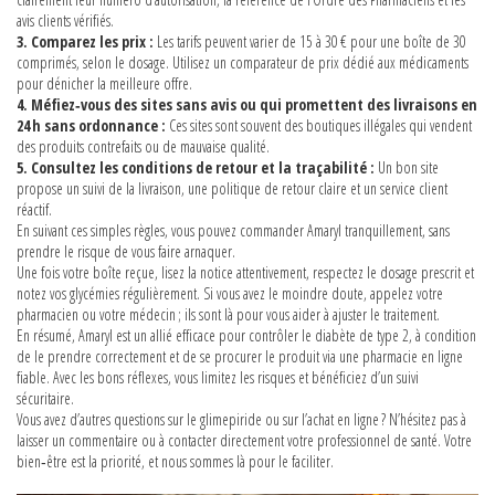
avis clients vérifiés.
3. Comparez les prix :
Les tarifs peuvent varier de 15 à 30 € pour une boîte de 30
comprimés, selon le dosage. Utilisez un comparateur de prix dédié aux médicaments
pour dénicher la meilleure offre.
4. Méfiez‑vous des sites sans avis ou qui promettent des livraisons en
24 h sans ordonnance :
Ces sites sont souvent des boutiques illégales qui vendent
des produits contrefaits ou de mauvaise qualité.
5. Consultez les conditions de retour et la traçabilité :
Un bon site
propose un suivi de la livraison, une politique de retour claire et un service client
réactif.
En suivant ces simples règles, vous pouvez commander Amaryl tranquillement, sans
prendre le risque de vous faire arnaquer.
Une fois votre boîte reçue, lisez la notice attentivement, respectez le dosage prescrit et
notez vos glycémies régulièrement. Si vous avez le moindre doute, appelez votre
pharmacien ou votre médecin ; ils sont là pour vous aider à ajuster le traitement.
En résumé, Amaryl est un allié efficace pour contrôler le diabète de type 2, à condition
de le prendre correctement et de se procurer le produit via une pharmacie en ligne
fiable. Avec les bons réflexes, vous limitez les risques et bénéficiez d’un suivi
sécuritaire.
Vous avez d’autres questions sur le glimepiride ou sur l’achat en ligne ? N’hésitez pas à
laisser un commentaire ou à contacter directement votre professionnel de santé. Votre
bien‑être est la priorité, et nous sommes là pour le faciliter.