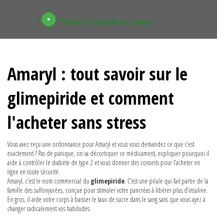
Amaryl : tout savoir sur le
glimepiride et comment
l'acheter sans stress
Vous avez reçu une ordonnance pour Amaryl et vous vous demandez ce que c’est
exactement ? Pas de panique, on va décortiquer ce médicament, expliquer pourquoi il
aide à contrôler le diabète de type 2 et vous donner des conseils pour l’acheter en
ligne en toute sécurité.
Amaryl, c’est le nom commercial du
glimepiride
. C’est une pilule qui fait partie de la
famille des sulfonyurées, conçue pour stimuler votre pancréas à libérer plus d’insuline.
En gros, il aide votre corps à baisser le taux de sucre dans le sang sans que vous ayez à
changer radicalement vos habitudes.