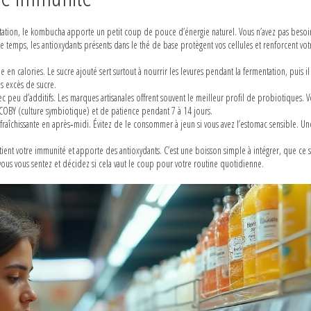
tation, le kombucha apporte un petit coup de pouce d’énergie naturel. Vous n’avez pas beso
me temps, les antioxydants présents dans le thé de base protègent vos cellules et renforcent vo
en calories. Le sucre ajouté sert surtout à nourrir les levures pendant la fermentation, puis il
s excès de sucre.
 peu d’additifs. Les marques artisanales offrent souvent le meilleur profil de probiotiques. 
 SCOBY (culture symbiotique) et de patience pendant 7 à 14 jours.
raîchissante en après‑midi. Évitez de le consommer à jeun si vous avez l’estomac sensible. Un
ient votre immunité et apporte des antioxydants. C’est une boisson simple à intégrer, que ce 
 vous sentez et décidez si cela vaut le coup pour votre routine quotidienne.