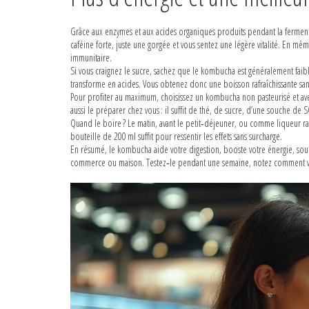
Grâce aux enzymes et aux acides organiques produits pendant la fermen
caféine forte, juste une gorgée et vous sentez une légère vitalité. En mê
immunitaire.
Si vous craignez le sucre, sachez que le kombucha est généralement faible 
transforme en acides. Vous obtenez donc une boisson rafraîchissante san
Pour profiter au maximum, choisissez un kombucha non pasteurisé et avec
aussi le préparer chez vous : il suffit de thé, de sucre, d’une souche de
Quand le boire ? Le matin, avant le petit‑déjeuner, ou comme liqueur raf
bouteille de 200 ml suffit pour ressentir les effets sans surcharge.
En résumé, le kombucha aide votre digestion, booste votre énergie, sout
commerce ou maison. Testez‑le pendant une semaine, notez comment vous