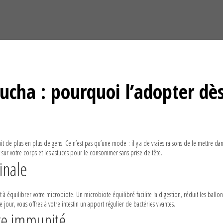
ucha : pourquoi l’adopter dè
de plus en plus de gens. Ce n’est pas qu’une mode : il y a de vraies raisons de le mettre dan
 sur votre corps et les astuces pour le consommer sans prise de tête.
inale
à équilibrer votre microbiote. Un microbiote équilibré facilite la digestion, réduit les ballo
ur, vous offrez à votre intestin un apport régulier de bactéries vivantes.
ure immunité