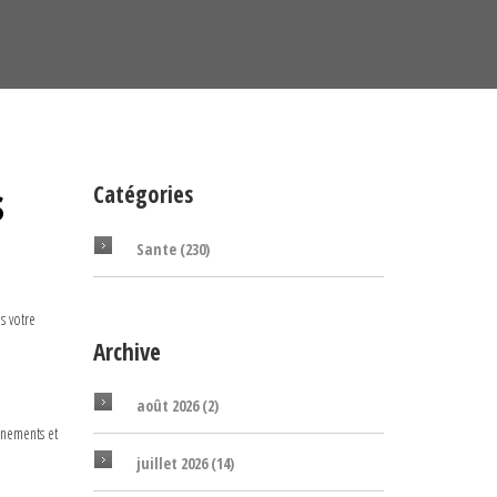
s
Catégories
Sante
(230)
s votre
Archive
août 2026
(2)
nnements et
juillet 2026
(14)