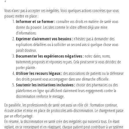
Vous n’avez pas à accepter ces inégalités. Voici quelques actions concrètes que vous
pouvez mettre en place :
Informer et se former :
connaître vos droits en matière de santé vous
donne du pouvoir. Les sites comme le vôtre offrent déjà une mine
d’informations.
Exprimer clairement vos besoins :
n’hésitez pas à demander des
explications détaillées ou à solliciter un second avis si quelque chose vous
paraît douteux.
Documenter les expériences négatives :
notez dates, noms,
traitements proposés et réponses reçues. Cela peut servir si vous décidez de
porter plainte.
Utiliser les recours légaux :
des associations de patients ou la défenseur
des droits peuvent vous accompagner dans une démarche officielle.
Soutenir les initiatives inclusives :
choisir des pharmacies ou des
plateformes en ligne qui affichent clairement leurs engagements contre la
discrimination renforce le message.
En parallèle, les professionnels de santé ont aussi un rôle clé : formation continue,
écoute active et mise en place de protocoles anti‑discrimination. Le changement passe
par un effort partagé.
En résumé, la discrimination en santé crée des inégalités qui nuisent à tous. En étant
vigilant, en se renseignant et en réagissant, chaque patient peut contribuer à un système