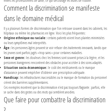
envers les professionnels de santé, ce qui décourage les visites de routine.
Comment la discrimination se manifeste
dans le domaine médical
Il y a plusieurs formes de discrimination que l’on retrouve souvent dans les cabinets, les
hôpitaux ou même les pharmacies en ligne. Voici les plus fréquentes :
Origine ethnique ou raciale :
certains patients voient leurs plaintes minimisées
ou leurs symptômes mal interprétés.
Âge :
les personnes âgées peuvent se voir refuser des traitements innovants, tandis que
les jeunes sont parfois jugés « trop sains » pour certaines maladies.
Sexe et genre :
les douleurs chez les femmes sont souvent prises à la légère, et les
personnes transgenres rencontrent des obstacles pour accéder à des soins adaptés.
Situation socio‑économique :
le coût des médicaments ou le manque
d’assurance peuvent empêcher d’obtenir une prescription adéquate.
Handicap :
les infrastructures inaccessibles ou le manque de formation du personnel
créent des barrières supplémentaires.
Ces exemples montrent que la discrimination n’est pas toujours flagrante ; parfois, elle
se cache dans des gestes ou des mots qui semblent anodins.
Que faire pour combattre la discrimination
?