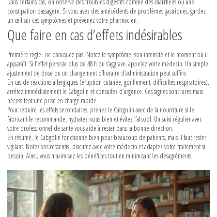
Dans certains cas, on observe des troubles digestifs comme des diarrhées ou une
constipation passagère. Si vous avez des antécédents de problèmes gastriques, gardez
un œil sur ces symptômes et prévenez votre pharmacien.
Que faire en cas d’effets indésirables
Première règle : ne paniquez pas. Notez le symptôme, son intensité et le moment où il
apparaît. Si l’effet persiste plus de 48 h ou s’aggrave, appelez votre médecin. Un simple
ajustement de dose ou un changement d’horaire d’administration peut suffire.
En cas de réactions allergiques (éruption cutanée, gonflement, difficultés respiratoires),
arrêtez immédiatement le Cabgolin et consultez d’urgence. Ces signes sont rares mais
nécessitent une prise en charge rapide.
Pour réduire les effets secondaires, prenez le Cabgolin avec de la nourriture si le
fabricant le recommande, hydratez‑vous bien et évitez l’alcool. Un suivi régulier avec
votre professionnel de santé vous aide à rester dans la bonne direction.
En résumé, le Cabgolin fonctionne bien pour beaucoup de patients, mais il faut rester
vigilant. Notez vos ressentis, discutez avec votre médecin et adaptez votre traitement si
besoin. Ainsi, vous maximisez les bénéfices tout en minimisant les désagréments.