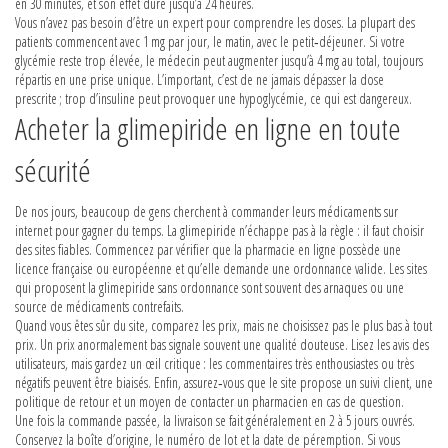
en 30 minutes, et son effet dure jusqu’à 24 heures.
Vous n’avez pas besoin d’être un expert pour comprendre les doses. La plupart des
patients commencent avec 1 mg par jour, le matin, avec le petit‑déjeuner. Si votre
glycémie reste trop élevée, le médecin peut augmenter jusqu’à 4 mg au total, toujours
répartis en une prise unique. L’important, c’est de ne jamais dépasser la dose
prescrite ; trop d’insuline peut provoquer une hypoglycémie, ce qui est dangereux.
Acheter la glimepiride en ligne en toute
sécurité
De nos jours, beaucoup de gens cherchent à commander leurs médicaments sur
internet pour gagner du temps. La glimepiride n’échappe pas à la règle : il faut choisir
des sites fiables. Commencez par vérifier que la pharmacie en ligne possède une
licence française ou européenne et qu’elle demande une ordonnance valide. Les sites
qui proposent la glimepiride sans ordonnance sont souvent des arnaques ou une
source de médicaments contrefaits.
Quand vous êtes sûr du site, comparez les prix, mais ne choisissez pas le plus bas à tout
prix. Un prix anormalement bas signale souvent une qualité douteuse. Lisez les avis des
utilisateurs, mais gardez un œil critique : les commentaires très enthousiastes ou très
négatifs peuvent être biaisés. Enfin, assurez‑vous que le site propose un suivi client, une
politique de retour et un moyen de contacter un pharmacien en cas de question.
Une fois la commande passée, la livraison se fait généralement en 2 à 5 jours ouvrés.
Conservez la boîte d’origine, le numéro de lot et la date de péremption. Si vous