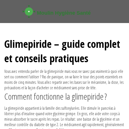
Glimepiride – guide complet
et conseils pratiques
Vous avez entendu parler de la glimepiride mais vous ne savez pas vraiment à quoi elle
sert ou comment l’utiliser ? Pas de panique, on va faire le tour des points essentiels en
moins de cinq minutes. Vous allez repartir avec les bases sur le mécanisme, la dose, les
précautions et la façon d’acheter ce médicament sans prise de tête.
Comment fonctionne la glimepiride ?
La glimepiride appartient à la famille des sulfonylurées. Elle stimule le pancréas à
libérer plus d’insuline quand votre glycémie grimpe. En gros, elle aide votre corps à
mieux absorber le sucre après les repas. Le résultat : une baisse de la glycémie et un
meilleur contrôle du diabète de type 2. Le médicament agit rapidement, généralement