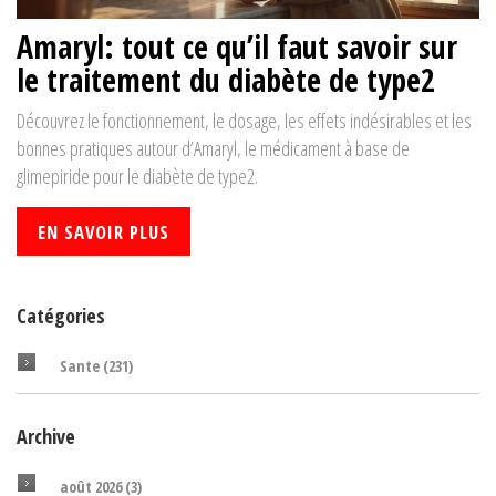
Amaryl: tout ce qu’il faut savoir sur
le traitement du diabète de type2
Découvrez le fonctionnement, le dosage, les effets indésirables et les
bonnes pratiques autour d’Amaryl, le médicament à base de
glimepiride pour le diabète de type2.
EN SAVOIR PLUS
Catégories
Sante
(231)
Archive
août 2026
(3)