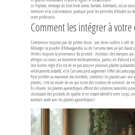
Le Triphala, mélange de trois fruits (amla, haritaki, bibhitaki), est un toni
mémoire et la concentration, pratique pour les périodes d’études ou de 
votre préférence.
Comment les intégrer à votre 
Commencez toujours par de petites doses : une demi-cuillère à café de
Mélangez la poudre d’Ashwagandha ou de Curcuma dans un lait chaud ou u
Vérifiez toujours la provenance du produit : choisissez des marques qui a
allergies ou suivez un traitement médicamenteux, parlez‑en d’abord à v
Une bonne règle d’or est de ne pas associer plusieurs plantes puissante
médicaments sédatifs, et le Curcuma peut augmenter l’effet des anticoagu
Pour profiter au maximum des bienfaits, combinez les plantes avec une ali
plantes ; c’est un mode de vie qui inclut des routines de sommeil, de res
En résumé, les plantes ayurvédiques offrent des solutions naturelles pour l
choisissant des produits de qualité et en restant attentif à votre corps,
aventure santé avec les plantes ayurvédiques !