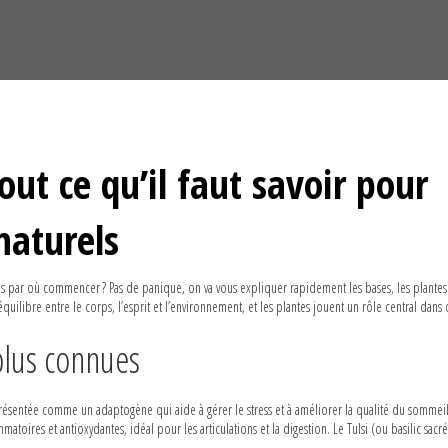
out ce qu’il faut savoir pour
naturels
s par où commencer ? Pas de panique, on va vous expliquer rapidement les bases, les plantes 
’équilibre entre le corps, l’esprit et l’environnement, et les plantes jouent un rôle central dans 
plus connues
 présentée comme un adaptogène qui aide à gérer le stress et à améliorer la qualité du sommeil
atoires et antioxydantes, idéal pour les articulations et la digestion. Le Tulsi (ou basilic sacr