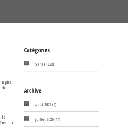
Catégories
Sante
(232)
les plus
cette
Archive
août 2026
(4)
. Le
juillet 2026
(14)
é) renforce