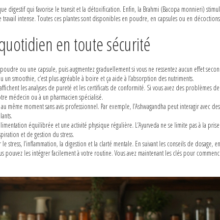
que digestif qui favorise le transit et la détoxification. Enfin, la Brahmi (Bacopa monnieri) stimul
travail intense. Toutes ces plantes sont disponibles en poudre, en capsules ou en décoctions
quotidien en toute sécurité
 poudre ou une capsule, puis augmentez graduellement si vous ne ressentez aucun effet secon
n smoothie, c’est plus agréable à boire et ça aide à l’absorption des nutriments.
ffichent les analyses de pureté et les certificats de conformité. Si vous avez des problèmes de
otre médecin ou à un pharmacien spécialisé.
s au même moment sans avis professionnel. Par exemple, l’Ashwagandha peut interagir avec des
lants.
mentation équilibrée et une activité physique régulière. L’Ayurveda ne se limite pas à la pris
piration et de gestion du stress.
e stress, l’inflammation, la digestion et la clarté mentale. En suivant les conseils de dosage, e
 vous pouvez les intégrer facilement à votre routine. Vous avez maintenant les clés pour commenc