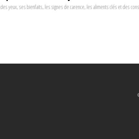
 des yeux, ses bienfaits, les signes de carence, les aliments clés et des cons
©