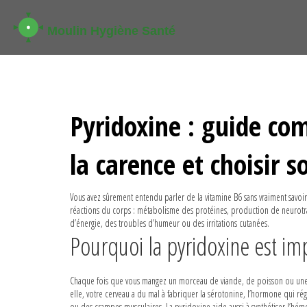
Pyridoxine : guide co
la carence et choisir
Vous avez sûrement entendu parler de la vitamine B6 sans vraiment savoir 
réactions du corps : métabolisme des protéines, production de neurotra
d’énergie, des troubles d’humeur ou des irritations cutanées.
Pourquoi la pyridoxine est im
Chaque fois que vous mangez un morceau de viande, de poisson ou une po
elle, votre cerveau a du mal à fabriquer la sérotonine, l’hormone qui rég
ou des crampes musculaires. La pyridoxine aide aussi à synthétiser l’