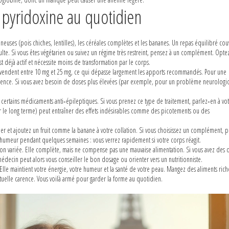
yridoxine au quotidien
mineuses (pois chiches, lentilles), les céréales complètes et les bananes. Un repas équilibré cou
lte. Si vous êtes végétarien ou suivez un régime très restreint, pensez à un complément. Opt
 déjà actif et nécessite moins de transformation par le corps.
s vendent entre 10 mg et 25 mg, ce qui dépasse largement les apports recommandés. Pour une
carence. Si vous avez besoin de doses plus élevées (par exemple, pour un problème neurologi
de certains médicaments anti‑épileptiques. Si vous prenez ce type de traitement, parlez‑en à vo
le long terme) peut entraîner des effets indésirables comme des picotements ou des
er et ajoutez un fruit comme la banane à votre collation. Si vous choisissez un complément, 
 humeur pendant quelques semaines : vous verrez rapidement si votre corps réagit.
tion variée. Elle complète, mais ne compense pas une mauvaise alimentation. Si vous avez des 
édecin peut alors vous conseiller le bon dosage ou orienter vers un nutritionniste.
. Elle maintient votre énergie, votre humeur et la santé de votre peau. Mangez des aliments rich
ntuelle carence. Vous voilà armé pour garder la forme au quotidien.