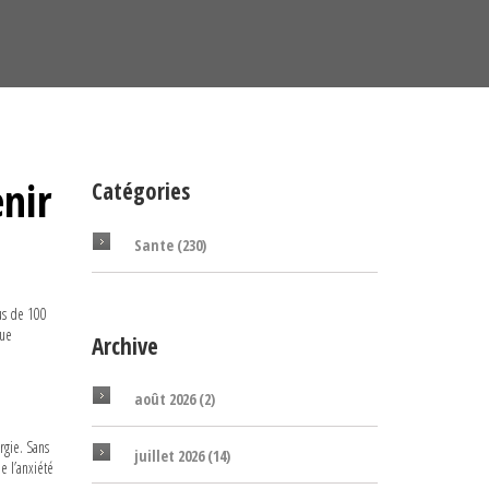
nir
Catégories
Sante
(230)
lus de 100
que
Archive
août 2026
(2)
rgie. Sans
juillet 2026
(14)
e l’anxiété