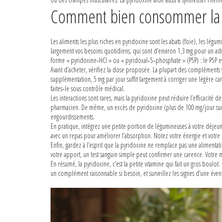
Comment bien consommer la p
Les aliments les plus riches en pyridoxine sont les abats (foie), les légu
largement vos besoins quotidiens, qui sont d’environ 1,3 mg pour un adu
forme « pyridoxine‑HCl » ou « pyridoxal‑5‑phosphate » (P5P) : le P5P est
Avant d’acheter, vérifiez la dose proposée. La plupart des complément
supplémentation, 5 mg par jour suffit largement à corriger une légère 
faites‑le sous contrôle médical.
Les interactions sont rares, mais la pyridoxine peut réduire l’efficacité 
pharmacien. De même, un excès de pyridoxine (plus de 100 mg/jour sur 
engourdissements.
En pratique, intégrez une petite portion de légumineuses à votre déjeun
avec un repas pour améliorer l’absorption. Notez votre énergie et votre
Enfin, gardez à l’esprit que la pyridoxine ne remplace pas une alimenta
votre apport, un test sanguin simple peut confirmer une carence. Votre m
En résumé, la pyridoxine, c’est la petite vitamine qui fait un gros boulot
un complément raisonnable si besoin, et surveillez les signes d’une éve