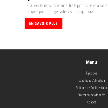
Découvrez le lien surprenant entre la pyridoxine et la santé
pratiques pour protéger votre vision au quotidien.
EN SAVOIR PLUS
Menu
À propos
Conditions d’utilisation
Politique de Confidentialité
Protection des données
Contact