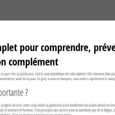
mplet pour comprendre, préve
 son complément
ce que c’est. La pyridoxine, c’est le nom scientifique de cette vitamine. Elle intervient dans p
nsmetteurs, santé de la peau. En gros, si vous en manquez, vous sentirez rapidement le man
portante ?
ignée de noix, votre corps utilise la pyridoxine pour transformer les acides aminés en éne
ule le sommeil et l’humeur. C’est pourquoi une carence peut se manifester par de la fatigue, d
hémoglobine, donc un manque peut causer une anémie légère.