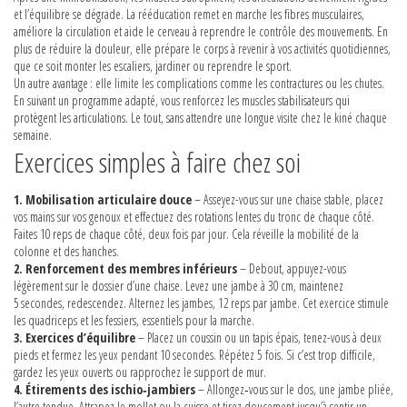
et l’équilibre se dégrade. La rééducation remet en marche les fibres musculaires,
améliore la circulation et aide le cerveau à reprendre le contrôle des mouvements. En
plus de réduire la douleur, elle prépare le corps à revenir à vos activités quotidiennes,
que ce soit monter les escaliers, jardiner ou reprendre le sport.
Un autre avantage : elle limite les complications comme les contractures ou les chutes.
En suivant un programme adapté, vous renforcez les muscles stabilisateurs qui
protègent les articulations. Le tout, sans attendre une longue visite chez le kiné chaque
semaine.
Exercices simples à faire chez soi
1. Mobilisation articulaire douce
– Asseyez-vous sur une chaise stable, placez
vos mains sur vos genoux et effectuez des rotations lentes du tronc de chaque côté.
Faites 10 reps de chaque côté, deux fois par jour. Cela réveille la mobilité de la
colonne et des hanches.
2. Renforcement des membres inférieurs
– Debout, appuyez-vous
légèrement sur le dossier d’une chaise. Levez une jambe à 30 cm, maintenez
5 secondes, redescendez. Alternez les jambes, 12 reps par jambe. Cet exercice stimule
les quadriceps et les fessiers, essentiels pour la marche.
3. Exercices d’équilibre
– Placez un coussin ou un tapis épais, tenez-vous à deux
pieds et fermez les yeux pendant 10 secondes. Répétez 5 fois. Si c’est trop difficile,
gardez les yeux ouverts ou rapprochez le support de mur.
4. Étirements des ischio‑jambiers
– Allongez‑vous sur le dos, une jambe pliée,
l’autre tendue. Attrapez le mollet ou la cuisse et tirez doucement jusqu’à sentir un