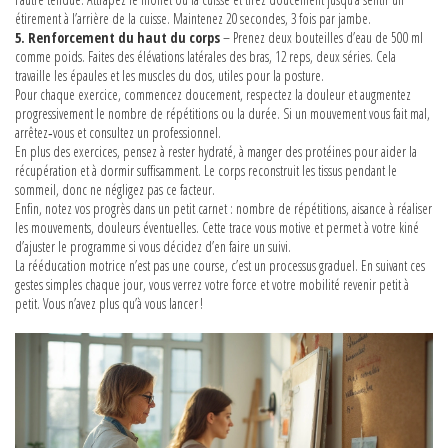
étirement à l’arrière de la cuisse. Maintenez 20 secondes, 3 fois par jambe.
5. Renforcement du haut du corps
– Prenez deux bouteilles d’eau de 500 ml
comme poids. Faites des élévations latérales des bras, 12 reps, deux séries. Cela
travaille les épaules et les muscles du dos, utiles pour la posture.
Pour chaque exercice, commencez doucement, respectez la douleur et augmentez
progressivement le nombre de répétitions ou la durée. Si un mouvement vous fait mal,
arrêtez‑vous et consultez un professionnel.
En plus des exercices, pensez à rester hydraté, à manger des protéines pour aider la
récupération et à dormir suffisamment. Le corps reconstruit les tissus pendant le
sommeil, donc ne négligez pas ce facteur.
Enfin, notez vos progrès dans un petit carnet : nombre de répétitions, aisance à réaliser
les mouvements, douleurs éventuelles. Cette trace vous motive et permet à votre kiné
d’ajuster le programme si vous décidez d’en faire un suivi.
La rééducation motrice n’est pas une course, c’est un processus graduel. En suivant ces
gestes simples chaque jour, vous verrez votre force et votre mobilité revenir petit à
petit. Vous n’avez plus qu’à vous lancer !