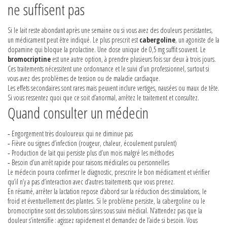
ne suffisent pas
Si le lait reste abondant après une semaine ou si vous avez des douleurs persistantes,
un médicament peut être indiqué. Le plus prescrit est
cabergoline
, un agoniste de la
dopamine qui bloque la prolactine. Une dose unique de 0,5 mg suffit souvent. Le
bromocriptine
est une autre option, à prendre plusieurs fois sur deux à trois jours.
Ces traitements nécessitent une ordonnance et le suivi d’un professionnel, surtout si
vous avez des problèmes de tension ou de maladie cardiaque.
Les effets secondaires sont rares mais peuvent inclure vertiges, nausées ou maux de tête.
Si vous ressentez quoi que ce soit d’anormal, arrêtez le traitement et consultez.
Quand consulter un médecin
‑ Engorgement très douloureux qui ne diminue pas
‑ Fièvre ou signes d’infection (rougeur, chaleur, écoulement purulent)
‑ Production de lait qui persiste plus d’un mois malgré les méthodes
‑ Besoin d’un arrêt rapide pour raisons médicales ou personnelles
Le médecin pourra confirmer le diagnostic, prescrire le bon médicament et vérifier
qu’il n’y a pas d’interaction avec d’autres traitements que vous prenez.
En résumé, arrêter la lactation repose d’abord sur la réduction des stimulations, le
froid et éventuellement des plantes. Si le problème persiste, la cabergoline ou le
bromocriptine sont des solutions sûres sous suivi médical. N’attendez pas que la
douleur s’intensifie : agissez rapidement et demandez de l’aide si besoin. Vous