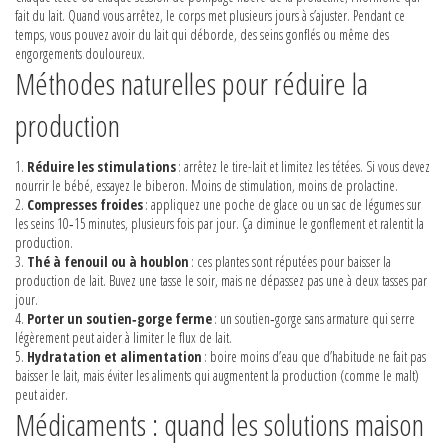
fait du lait. Quand vous arrêtez, le corps met plusieurs jours à s’ajuster. Pendant ce
temps, vous pouvez avoir du lait qui déborde, des seins gonflés ou même des
engorgements douloureux.
Méthodes naturelles pour réduire la
production
1.
Réduire les stimulations
: arrêtez le tire-lait et limitez les tétées. Si vous devez
nourrir le bébé, essayez le biberon. Moins de stimulation, moins de prolactine.
2.
Compresses froides
: appliquez une poche de glace ou un sac de légumes sur
les seins 10‑15 minutes, plusieurs fois par jour. Ça diminue le gonflement et ralentit la
production.
3.
Thé à fenouil ou à houblon
: ces plantes sont réputées pour baisser la
production de lait. Buvez une tasse le soir, mais ne dépassez pas une à deux tasses par
jour.
4.
Porter un soutien‑gorge ferme
: un soutien‑gorge sans armature qui serre
légèrement peut aider à limiter le flux de lait.
5.
Hydratation et alimentation
: boire moins d’eau que d’habitude ne fait pas
baisser le lait, mais éviter les aliments qui augmentent la production (comme le malt)
peut aider.
Médicaments : quand les solutions maison