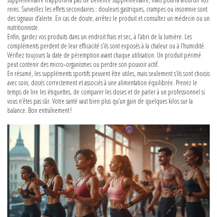
reins. Surveillez les effets secondaires : douleurs gastriques, crampes ou insomnie sont
des signaux d’alerte. En cas de doute, arrêtez le produit et consultez un médecin ou un
nutritionniste.
Enfin, gardez vos produits dans un endroit frais et sec, à l’abri de la lumière. Les
compléments perdent de leur efficacité s’ils sont exposés à la chaleur ou à l’humidité.
Vérifiez toujours la date de péremption avant chaque utilisation. Un produit périmé
peut contenir des micro‑organismes ou perdre son pouvoir actif.
En résumé, les suppléments sportifs peuvent être utiles, mais seulement s’ils sont choisis
avec soin, dosés correctement et associés à une alimentation équilibrée. Prenez le
temps de lire les étiquettes, de comparer les doses et de parler à un professionnel si
vous n’êtes pas sûr. Votre santé vaut bien plus qu’un gain de quelques kilos sur la
balance. Bon entraînement !