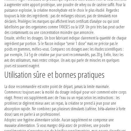
à augmenter votre apport protéique, une poudre de whey ou de caséine suffit. Pour la
puissance explosive, la créatine monohydrate est le choix le plus étudié. Regardez
toujours la liste des ingrédients : pas de mélanges obscurs, pas de stimulants non
déclarés. Privilégiez les marques qui affichent leurs certificats d’analyse ou qui sont
labellisées par des organismes comme l’ANSES ou la USP. Un prix très bas peut cacher
des contaminants ou une concentration moindre que annoncée.
Ensuite, vérifiez les dosages. Un bon fabricant indique clairement la quantité de chaque
ingrédient par portion. Si le flacon indique “servir 1 dose” mais ne précise pas le
poids en grammes, méfiez‑vous. Comparez ces dosages avec les études scientifiques :
par exemple, 3 à 5 g de créatine par jour sont recommandés, pas 20 g. Enfin, lisez les
avis des utilisateurs, mais restez critique. Un avis qui parle de miracles en quelques
jours est souvent exagéré.
Utilisation sûre et bonnes pratiques
La dose recommandée est votre point de départ, jamais la limite maximale.
Commencez toujours avec la moitié du dosage indiqué pour voir comment votre corps
réagit. Prenez vos suppléments avec de l’eau ou un repas selon les instructions : les
protéines se digèrent mieux avec un repas, la créatine se prend à jeun pour une
absorption rapide. Ne combinez pas plusieurs stimulants (caféine, bêta‑alanine à forte
dose) sans en parler à un professionnel.
Adoptez une hygiène alimentaire solide. Aucun supplément ne compense une
mauvaise alimentation. Si vous mangez déjà assez de protéines, une poudre
supplémentaire n’apportera pas de bénéfice supplémentaire, mais pourra alourdir vos