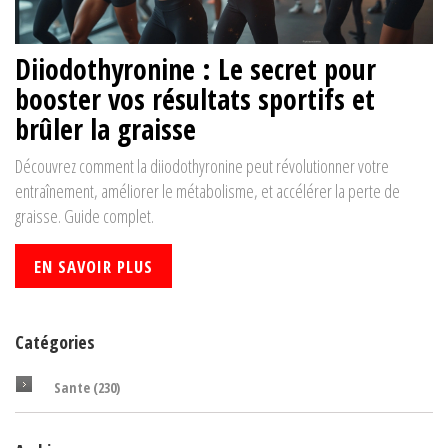
Diiodothyronine : Le secret pour
booster vos résultats sportifs et
brûler la graisse
Découvrez comment la diiodothyronine peut révolutionner votre
entraînement, améliorer le métabolisme, et accélérer la perte de
graisse. Guide complet.
EN SAVOIR PLUS
Catégories
Sante
(230)