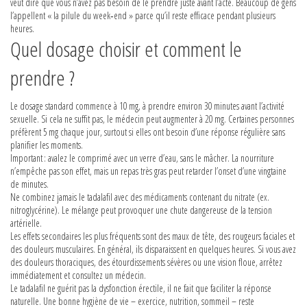
veut dire que vous n’avez pas besoin de le prendre juste avant l’acte. Beaucoup de gens
l’appellent « la pilule du week‑end » parce qu’il reste efficace pendant plusieurs
heures.
Quel dosage choisir et comment le
prendre ?
Le dosage standard commence à 10 mg, à prendre environ 30 minutes avant l’activité
sexuelle. Si cela ne suffit pas, le médecin peut augmenter à 20 mg. Certaines personnes
préfèrent 5 mg chaque jour, surtout si elles ont besoin d’une réponse régulière sans
planifier les moments.
Important : avalez le comprimé avec un verre d’eau, sans le mâcher. La nourriture
n’empêche pas son effet, mais un repas très gras peut retarder l’onset d’une vingtaine
de minutes.
Ne combinez jamais le tadalafil avec des médicaments contenant du nitrate (ex.
nitroglycérine). Le mélange peut provoquer une chute dangereuse de la tension
artérielle.
Les effets secondaires les plus fréquents sont des maux de tête, des rougeurs faciales et
des douleurs musculaires. En général, ils disparaissent en quelques heures. Si vous avez
des douleurs thoraciques, des étourdissements sévères ou une vision floue, arrêtez
immédiatement et consultez un médecin.
Le tadalafil ne guérit pas la dysfonction érectile, il ne fait que faciliter la réponse
naturelle. Une bonne hygiène de vie – exercice, nutrition, sommeil – reste