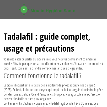
Tadalafil : guide complet,
usage et précautions
Vous avez entendu parler du tadalafil mais vous ne savez pas vraiment comment ça
marche ? Pas de panique, on va tout décortiquer simplement. Vous allez comprendre à
quoi il sert, comment le prendre correctement et quels pièges éviter.
Comment fonctionne le tadalafil ?
Le tadalafil appartient à la classe des inhibiteurs de phosphodiestérase de type 5
(PDE5). En bref, il bloque une enzyme qui empêche le flux sanguin d’atteindre le pénis
pendant une excitation. Quand l’enzyme est bloquée, le sang circule mieux, l’érection
devient plus facile et dure plus longtemps.
Contrairement à d’autres médicaments, le tadalafil agit pendant 24 à 36 heures. Cela