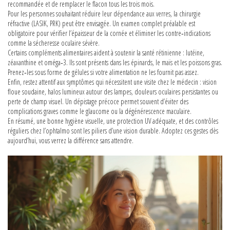
recommandée et de remplacer le flacon tous les trois mois.
Pour les personnes souhaitant réduire leur dépendance aux verres, la chirurgie
réfractive (LASIK, PRK) peut être envisagée. Un examen complet préalable est
obligatoire pour vérifier l’épaisseur de la cornée et éliminer les contre‑indications
comme la sécheresse oculaire sévère.
Certains compléments alimentaires aident à soutenir la santé rétinienne : lutéine,
zéaxanthine et oméga‑3. Ils sont présents dans les épinards, le maïs et les poissons gras.
Prenez‑les sous forme de gélules si votre alimentation ne les fournit pas assez.
Enfin, restez attentif aux symptômes qui nécessitent une visite chez le médecin : vision
floue soudaine, halos lumineux autour des lampes, douleurs oculaires persistantes ou
perte de champ visuel. Un dépistage précoce permet souvent d’éviter des
complications graves comme le glaucome ou la dégénérescence maculaire.
En résumé, une bonne hygiène visuelle, une protection UV adéquate, et des contrôles
réguliers chez l’ophtalmo sont les piliers d’une vision durable. Adoptez ces gestes dès
aujourd’hui, vous verrez la différence sans attendre.