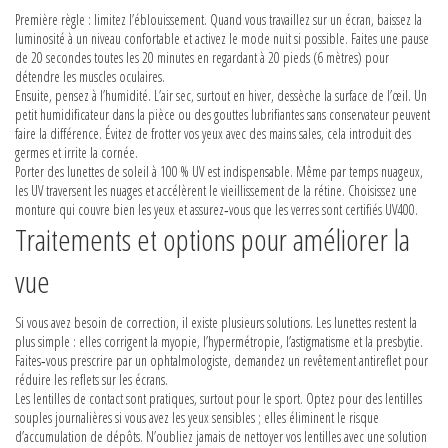
Première règle : limitez l’éblouissement. Quand vous travaillez sur un écran, baissez la
luminosité à un niveau confortable et activez le mode nuit si possible. Faites une pause
de 20 secondes toutes les 20 minutes en regardant à 20 pieds (6 mètres) pour
détendre les muscles oculaires.
Ensuite, pensez à l’humidité. L’air sec, surtout en hiver, dessèche la surface de l’œil. Un
petit humidificateur dans la pièce ou des gouttes lubrifiantes sans conservateur peuvent
faire la différence. Évitez de frotter vos yeux avec des mains sales, cela introduit des
germes et irrite la cornée.
Porter des lunettes de soleil à 100 % UV est indispensable. Même par temps nuageux,
les UV traversent les nuages et accélèrent le vieillissement de la rétine. Choisissez une
monture qui couvre bien les yeux et assurez‑vous que les verres sont certifiés UV400.
Traitements et options pour améliorer la
vue
Si vous avez besoin de correction, il existe plusieurs solutions. Les lunettes restent la
plus simple : elles corrigent la myopie, l’hypermétropie, l’astigmatisme et la presbytie.
Faites‑vous prescrire par un ophtalmologiste, demandez un revêtement antireflet pour
réduire les reflets sur les écrans.
Les lentilles de contact sont pratiques, surtout pour le sport. Optez pour des lentilles
souples journalières si vous avez les yeux sensibles ; elles éliminent le risque
d’accumulation de dépôts. N’oubliez jamais de nettoyer vos lentilles avec une solution