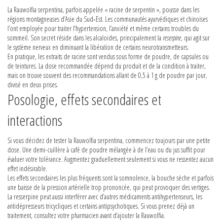
La Rauwolfia serpentina, parfois appelée « racine de serpentin », pousse dans les
régions montagneuses d’Asie du Sud‑Est. Les communautés ayurvédiques et chinoises
l’ont employée pour traiter l’hypertension, l’anxiété et même certains troubles du
sommeil. Son secret réside dans les alcaloïdes, principalement la
reserpine
, qui agit sur
le système nerveux en diminuant la libération de certains neurotransmetteurs.
En pratique, les extraits de racine sont vendus sous forme de poudre, de capsules ou
de teintures. La dose recommandée dépend du produit et de la condition à traiter,
mais on trouve souvent des recommandations allant de 0,5 à 1 g de poudre par jour,
divisé en deux prises.
Posologie, effets secondaires et
interactions
Si vous décidez de tester la Rauwolfia serpentina, commencez toujours par une petite
dose. Une demi-cuillère à café de poudre mélangée à de l’eau ou du jus suffit pour
évaluer votre tolérance. Augmentez graduellement seulement si vous ne ressentez aucun
effet indésirable.
Les effets secondaires les plus fréquents sont la somnolence, la bouche sèche et parfois
une baisse de la pression artérielle trop prononcée, qui peut provoquer des vertiges.
La resserpine peut aussi interférer avec d’autres médicaments antihypertenseurs, les
antidépresseurs tricycliques et certains antipsychotiques. Si vous prenez déjà un
traitement, consultez votre pharmacien avant d’ajouter la Rauwolfia.