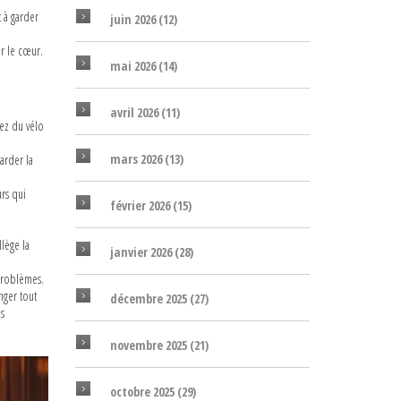
t à garder
juin 2026
(12)
r le cœur.
mai 2026
(14)
avril 2026
(11)
tez du vélo
mars 2026
(13)
arder la
urs qui
février 2026
(15)
llège la
janvier 2026
(28)
 problèmes.
nger tout
décembre 2025
(27)
us
novembre 2025
(21)
octobre 2025
(29)