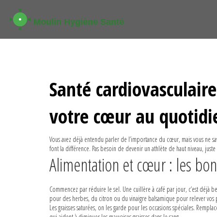
Santé cardiovasculaire
votre cœur au quotidi
Vous avez déjà entendu parler de l’importance du cœur, mais vous ne sa
font la différence. Pas besoin de devenir un athlète de haut niveau, just
Alimentation et cœur : les bo
Commencez par réduire le sel. Une cuillère à café par jour, c’est déjà b
pour des herbes, du citron ou du vinaigre balsamique pour relever vos pl
Les graisses saturées, on les garde pour les occasions spéciales. Remplac
qui aident à diminuer les mauvaises graisses dans le sang.