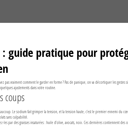
 : guide pratique pour proté
en
vez pas vraiment comment le garder en forme ? Pas de panique, on va décortiquer les gestes s
e quelques ajustements dans votre routine.
ns coups
eaucoup. Le sodium fait grimper la tension, et la tension haute, c’est le premier ennemi du cœ
ats sans culpabilité.
ez-les par des graisses insaturées : huile d’olive, avocats, noix. Ces dernières contiennent des