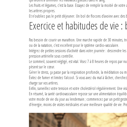
Les fruits et légumes, c’est la base. Essayez de remplir la moitié de votre
les artères propres.
Et n’oubliez pas le petit déjeuner. Un bol de flocons d’avoine avec des
Exercice et habitudes de vie :
Pas besoin de courir un marathon. Une marche rapide de 30 minutes, trois
ou de la natation, c’est excellent pour le système cardio‑vasculaire.
Intégrez de petites sessions d’activité dans votre journée : descendre l
pression artérielle sous contrôle.
Le sommeil, souvent négligé, est vital. Visez 7 à 8 heures de repos par nu
pèsent sur le cœur.
Gérer le stress, ça passe par la respiration profonde, la méditation ou 
Évitez de fumer et limitez l’alcool. Si vous avez du mal à lâcher, cherch
charge sur vos artères.
Enfin, surveillez votre tension et votre cholestérol régulièrement. Une 
En résumé, la santé cardiovasculaire repose sur une alimentation équilibr
votre mode de vie du jour au lendemain ; commencez par un petit geste,
d’énergie, moins de visites médicales et une meilleure qualité de vie. Pre