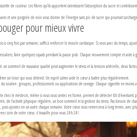
 assiette de couleur. Les fibres qu’ils apportent ralentissent l’absorption du sucre et contribuen
 baies et une poignée de noix vous donne de l’énergie sans pic de sucre qui pourrait surcharge
 bouger pour mieux vivre
 à cinq fois par semaine, suffit à renforcer le muscle cardiaque. Si vous avez du temps, ajou
es escaliers, faire quelques squats pendant la pause pub. Chaque mouvement compte et aide à g
it. un sommeil de mauvaise qualité peut augmenter le stress et la tension artérielle, deux facte
même un loisir qui vous détend. Un esprit calme aide le cœur à battre plus régulièrement.
ez du soutien : groupes, professionnels ou applications de sevrage. Chaque cigarette en moins a
visite chez le médecin, même si vous vous sentez en forme, permet de détecter tôt d’éventuels
ée, de l’activité physique régulière, un bon sommeil et la gestion du stress. Pas besoin de cha
 puis ajoutez-en un autre chaque semaine. Votre cœur vous remerciera à long terme, avec pl
nez soin de votre cœur, il travaille pour vous 24 h 24 !.