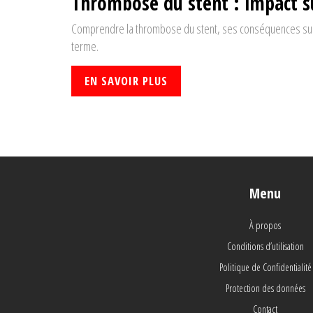
Thrombose du stent : impact su
Comprendre la thrombose du stent, ses conséquences sur l
terme.
EN SAVOIR PLUS
Menu
À propos
Conditions d’utilisation
Politique de Confidentialité
Protection des données
Contact