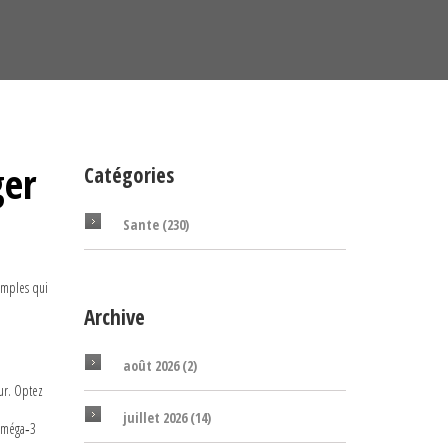
ger
Catégories
Sante
(230)
imples qui
Archive
août 2026
(2)
ur. Optez
juillet 2026
(14)
 oméga‑3