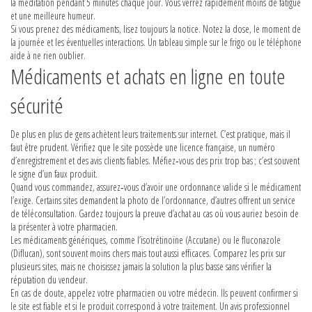
la méditation pendant 5 minutes chaque jour. Vous verrez rapidement moins de fatigue
et une meilleure humeur.
Si vous prenez des médicaments, lisez toujours la notice. Notez la dose, le moment de
la journée et les éventuelles interactions. Un tableau simple sur le frigo ou le téléphone
aide à ne rien oublier.
Médicaments et achats en ligne en toute
sécurité
De plus en plus de gens achètent leurs traitements sur internet. C’est pratique, mais il
faut être prudent. Vérifiez que le site possède une licence française, un numéro
d’enregistrement et des avis clients fiables. Méfiez‑vous des prix trop bas ; c’est souvent
le signe d’un faux produit.
Quand vous commandez, assurez‑vous d’avoir une ordonnance valide si le médicament
l’exige. Certains sites demandent la photo de l’ordonnance, d’autres offrent un service
de téléconsultation. Gardez toujours la preuve d’achat au cas où vous auriez besoin de
la présenter à votre pharmacien.
Les médicaments génériques, comme l’isotrétinoïne (Accutane) ou le fluconazole
(Diflucan), sont souvent moins chers mais tout aussi efficaces. Comparez les prix sur
plusieurs sites, mais ne choisissez jamais la solution la plus basse sans vérifier la
réputation du vendeur.
En cas de doute, appelez votre pharmacien ou votre médecin. Ils peuvent confirmer si
le site est fiable et si le produit correspond à votre traitement. Un avis professionnel